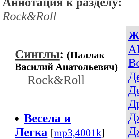
Аннотация к разделу:
Rock&Roll
Ж
AI
Синглы
:
(Паллак
В
Василий Анатольевич)
Д
Rock&Roll
Д
Д
Д
Весела и
Д
Легка
[
mp3,4001k
]