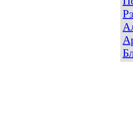
П
Р
А
А
Б