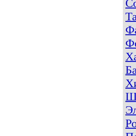
С
Т
Ф
Ф
Х
Б
Х
Ш
Э
Р