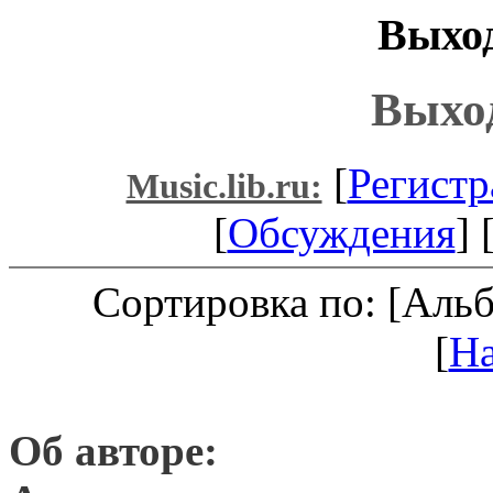
Выход
Выхо
[
Регистр
Music.lib.ru:
[
Обсуждения
] 
Сортировка по: [Аль
[
Н
Об авторе: