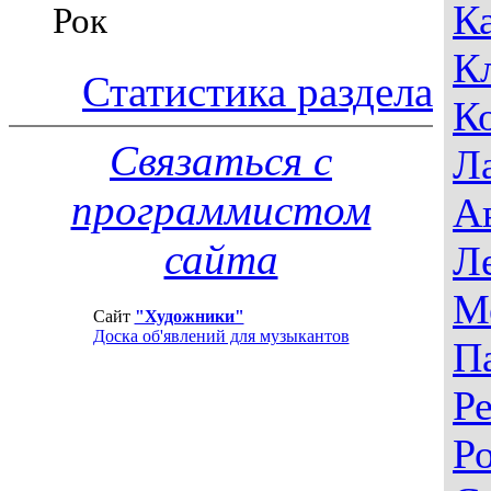
К
Рок
К
Статистика раздела
К
Связаться с
Л
программистом
А
сайта
Л
М
Сайт
"Художники"
Доска об'явлений для музыкантов
П
Р
Р