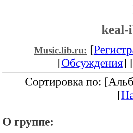
keal-
[
Регистр
Music.lib.ru:
[
Обсуждения
] 
Сортировка по: [Аль
[
Н
О группе: