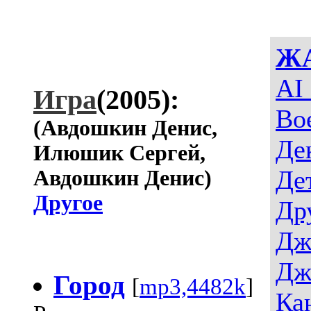
Ж
AI
Игра
(2005):
Во
(Авдошкин Денис,
Де
Илюшик Сергей,
Де
Авдошкин Денис)
Другое
Др
Дж
Дж
Город
[
mp3,4482k
]
Ка