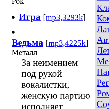
Рок
Кл
Игра
[
mp3,3293k
]
Ко
Ла
Ав
Ведьма
[
mp3,4225k
]
Ле
Металл
Ме
За неимением
Па
под рукой
Ре
вокалистки,
Ро
женскую партию
Со
исполняет