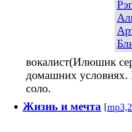
Рэ
Ал
Ар
Бл
вокалист(Илюшик сер
домашних условиях.
соло.
Жизнь и мечта
[
mp3,