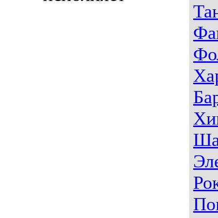
Та
Фа
Фо
Ха
Ба
Хи
Ша
Эл
Ро
По