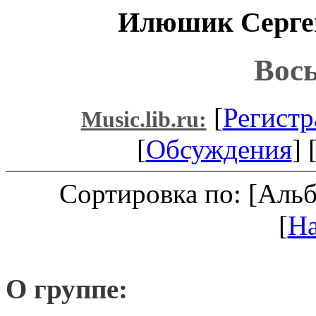
Илюшик Сергей
Вось
[
Регистр
Music.lib.ru:
[
Обсуждения
] 
Сортировка по: [Аль
[
Н
О группе: