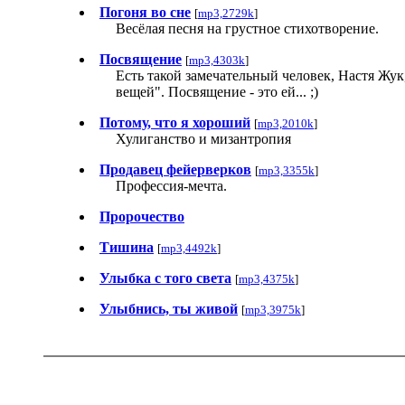
Погоня во сне
[
mp3,2729k
]
Весёлая песня на грустное стихотворение.
Посвящение
[
mp3,4303k
]
Есть такой замечательный человек, Настя Жу
вещей". Посвящение - это ей... ;)
Потому, что я хороший
[
mp3,2010k
]
Хулиганство и мизантропия
Продавец фейерверков
[
mp3,3355k
]
Профессия-мечта.
Пророчество
Тишина
[
mp3,4492k
]
Улыбка с того света
[
mp3,4375k
]
Улыбнись, ты живой
[
mp3,3975k
]