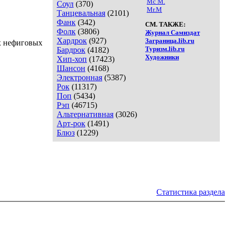
Mc M.
Соул
(370)
Mr.M
Танцевальная
(2101)
Фанк
(342)
СМ. ТАКЖЕ:
Фолк
(3806)
Журнал Самиздат
Хардрок
(927)
Заграница.lib.ru
их нефиговых
Туризм.lib.ru
Бардрок
(4182)
Художники
Хип-хоп
(17423)
Шансон
(4168)
Электронная
(5387)
Рок
(11317)
Поп
(5434)
Рэп
(46715)
Альтернативная
(3026)
Арт-рок
(1491)
Блюз
(1229)
Статистика раздела