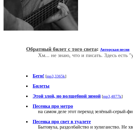
Обратный билет с того света
:
Авторская песня
Хм... не знаю, что и писать. Здесь есть 
Беги!
[
mp3,3365k
]
Билеты
Этой злой, но волшебной зимой
[
mp3,4877k
]
Песенка про метро
на самом деле этот переход зелёный-серый-фи
Песенка про свет в туалете
Бытовуха, раздолбайство и хулиганство. Не хв