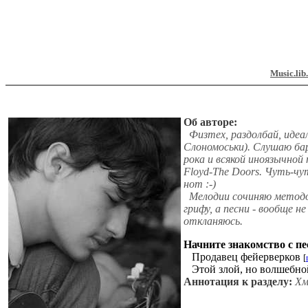
Music.lib
Об авторе:
Физтех, раздолбай, идеа
Слономоськи). Слушаю бар
рока и всякой иноязычно
Floyd-The Doors. Чуть-чу
нот :-)
Мелодии сочиняю методо
грифу, а песни - вообще не 
откланяюсь.
Начните знакомство с пе
Продавец фейерверков
[
Этой злой, но волшебно
Аннотация к разделу:
Хм.