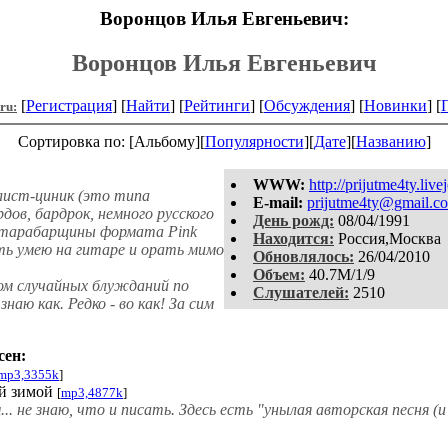
Воронцов Илья Евгеньевич:
Воронцов Илья Евгеньевич
[
Регистрация
] [
Найти
] [
Рейтинги
] [
Обсуждения
] [
Новинки
] [
.ru:
Сортировка по: [Альбому][
Популярности
][
Дате
][
Названию
]
WWW:
http://prijutme4ty.liv
лист-циник (это типа
E-mail:
prijutme4ty@gmail.c
дов, бардрок, немного русского
День рожд:
08/04/1991
й тарабарщины формата Pink
Находится:
Россия,Москва
ть умею на гитаре и орать мимо
Обновлялось:
26/04/2010
Объем:
40.7M/1/9
м случайных блужданий по
Слушателей:
2510
знаю как. Редко - во как! За сим
сен:
mp3,3355k
]
й зимой
[
mp3,4877k
]
.. не знаю, что и писать. Здесь есть "унылая авторская песня (и