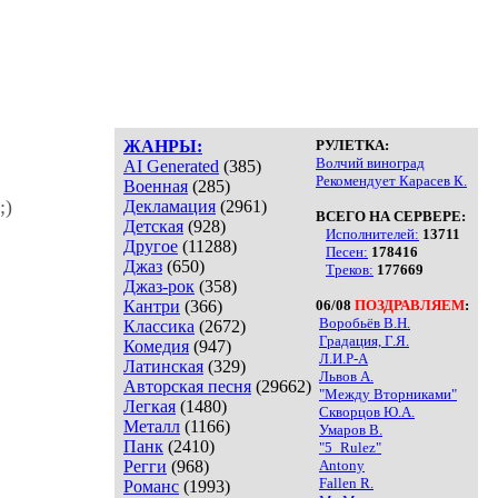
ЖАНРЫ:
РУЛЕТКА:
Волчий виноград
AI Generated
(385)
Рекомендует Карасев К.
Военная
(285)
;)
Декламация
(2961)
ВСЕГО НА СЕРВЕРЕ:
Детская
(928)
Исполнителей:
13711
Другое
(11288)
Песен:
178416
Джаз
(650)
Треков:
177669
Джаз-рок
(358)
Кантри
(366)
06/08
ПОЗДРАВЛЯЕМ
:
Воробьёв В.Н.
Классика
(2672)
Градация, Г.Я.
Комедия
(947)
Л.И.Р-А
Латинская
(329)
Львов А.
Авторская песня
(29662)
"Между Вторниками"
Легкая
(1480)
Скворцов Ю.А.
Металл
(1166)
Умаров В.
Панк
(2410)
"5_Rulez"
Регги
(968)
Antony
Fallen R.
Романс
(1993)