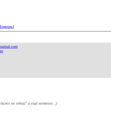
Помощь
]
ejournal.com
om
 даже не одна)" и ещё немного. ;)