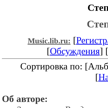
Степ
Степ
[
Регистр
Music.lib.ru:
[
Обсуждения
] 
Сортировка по: [Аль
[
Н
Об авторе: