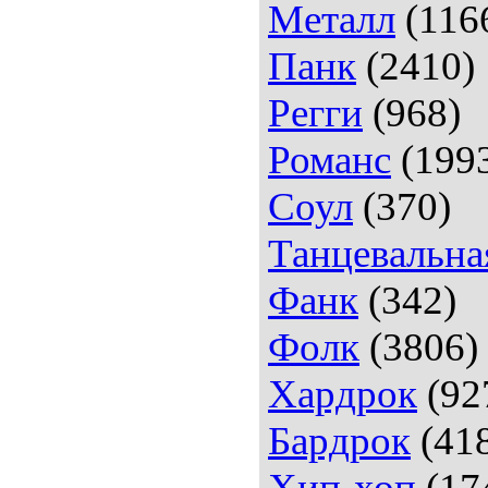
Металл
(116
Панк
(2410)
Регги
(968)
Романс
(199
Соул
(370)
Танцевальна
Фанк
(342)
Фолк
(3806)
Хардрок
(92
Бардрок
(41
Хип-хоп
(17