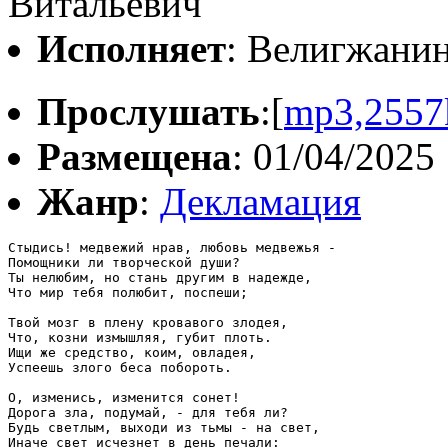
Витальевич
Исполняет
: Велигжани
Прослушать
:[
mp3,2557
Размещена
: 01/04/2025
Жанр
:
Декламация
Стыдись! медвежий нрав, любовь медвежья -

Помощники ли творческой души?

Ты нелюбим, но стань другим в надежде,

Что мир тебя полюбит, поспеши;

Твой мозг в плену кровавого злодея,

Что, козни измышляя, губит плоть.

Ищи же средство, коим, овладея,

Успеешь злого беса побороть.

О, изменись, изменится сонет!

Дорога зла, подумай, - для тебя ли?

Будь светлым, выходи из тьмы - на свет,

Иначе свет исчезнет в день печали:
