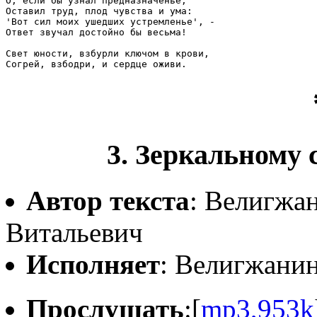
О, если бы узнал предназначенье,

Оставил труд, плод чувства и ума:

'Вот сил моих ушедших устремленье', -

Ответ звучал достойно бы весьма!

Свет юности, взбурли ключом в крови,

3. Зеркальному 
Автор текста
: Велигжа
Витальевич
Исполняет
: Велигжани
Прослушать
:[
mp3,953k