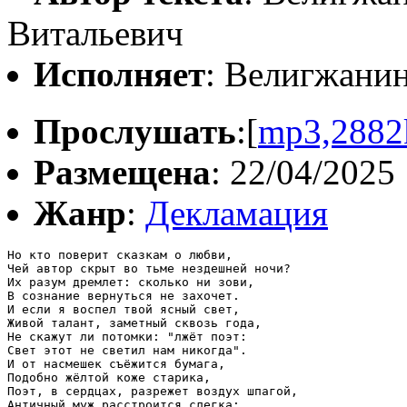
Витальевич
Исполняет
: Велигжани
Прослушать
:[
mp3,2882
Размещена
: 22/04/2025
Жанр
:
Декламация
Но кто поверит сказкам о любви,

Чей автор скрыт во тьме нездешней ночи?

Их разум дремлет: сколько ни зови,

В сознание вернуться не захочет.

И если я воспел твой ясный свет,

Живой талант, заметный сквозь года,

Не скажут ли потомки: "лжёт поэт:

Свет этот не светил нам никогда".

И от насмешек съёжится бумага,

Подобно жёлтой коже старика,

Поэт, в сердцах, разрежет воздух шпагой,

Античный муж расстроится слегка:
