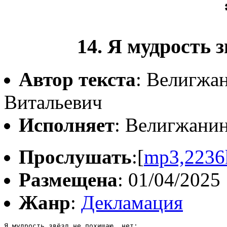
14. Я мудрость 
Автор текста
: Велигжа
Витальевич
Исполняет
: Велигжани
Прослушать
:[
mp3,2236
Размещена
: 01/04/2025
Жанр
:
Декламация
Я мудрость звёзд не похищаю, нет;
