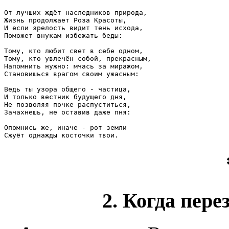
От лучших ждёт наследников природа,

Жизнь продолжает Роза Красоты,

И если зрелость видит тень исхода,

Поможет внукам избежать беды:

Тому, кто любит свет в себе одном,

Тому, кто увлечён собой, прекрасным,

Напомнить нужно: мчась за миражом,

Становишься врагом своим ужасным:

Ведь ты узора общего - частица,

И только вестник будущего дня,

Не позволяя почке распуститься,

Зачахнешь, не оставив даже пня:

Опомнись же, иначе - рот земли

2. Когда пер