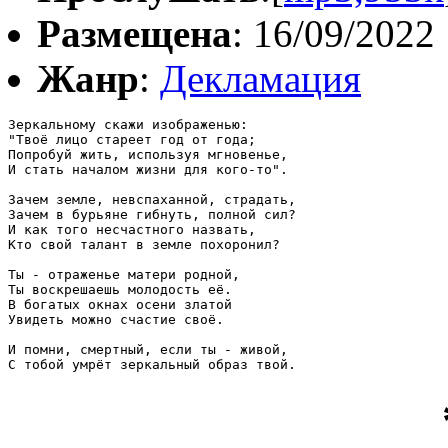
Размещена
: 16/09/2022
Жанр
:
Декламация
Зеркальному скажи изображенью:

"Твоё лицо стареет год от года;

Попробуй жить, используя мгновенье,

И стать началом жизни для кого-то".

Зачем земле, невспаханной, страдать,

Зачем в бурьяне гибнуть, полной сил?

И как того несчастного назвать,

Кто свой талант в земле похоронил?

Ты - отраженье матери родной,

Ты воскрешаешь молодость её.

В богатых окнах осени златой

Увидеть можно счастие своё.

И помни, смертный, если ты - живой,

С тобой умрёт зеркальный образ твой.