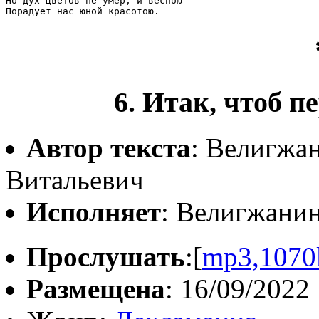
Но дух цветов не умер; и весною

Порадует нас юной красотою.
6. Итак, чтоб п
Автор текста
: Велигжа
Витальевич
Исполняет
: Велигжани
Прослушать
:[
mp3,1070
Размещена
: 16/09/2022