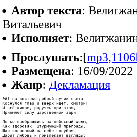
Автор текста
: Велигжа
Витальевич
Исполняет
: Велигжани
Прослушать
:[
mp3,1106
Размещена
: 16/09/2022
Жанр
:
Декламация
Эй! на востоке добрый лучик света

Коснулся глаз и вверх идёт, смотри!

И всё живое, радуясь при этом,

Приемлет силу царственной зари;

Легко взобравшись на небесный холм,

Как здоровяк, штурмующий преграды,

Шар солнечный на небе голубом

Дарит любовь и привлекает взгляды;
