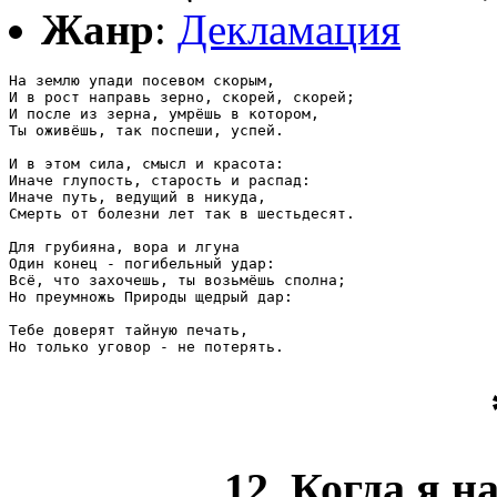
Жанр
:
Декламация
На землю упади посевом скорым,

И в рост направь зерно, скорей, скорей;

И после из зерна, умрёшь в котором,

Ты оживёшь, так поспеши, успей.

И в этом сила, смысл и красота:

Иначе глупость, старость и распад:

Иначе путь, ведущий в никуда,

Смерть от болезни лет так в шестьдесят.

Для грубияна, вора и лгуна

Один конец - погибельный удар:

Всё, что захочешь, ты возьмёшь сполна;

Но преумножь Природы щедрый дар:

Тебе доверят тайную печать,

Но только уговор - не потерять.
12. Когда я 