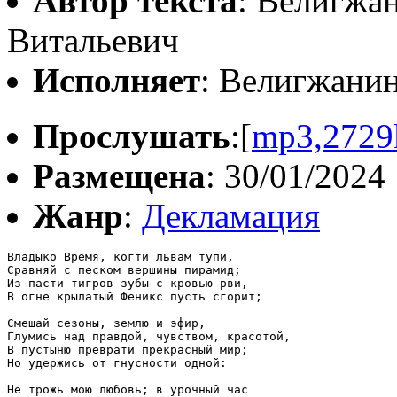
Автор текста
: Велигжа
Витальевич
Исполняет
: Велигжани
Прослушать
:[
mp3,2729
Размещена
: 30/01/2024
Жанр
:
Декламация
Владыко Время, когти львам тупи,

Сравняй с песком вершины пирамид;

Из пасти тигров зубы с кровью рви,

В огне крылатый Феникс пусть сгорит;

Смешай сезоны, землю и эфир,

Глумись над правдой, чувством, красотой,

В пустыню преврати прекрасный мир;

Но удержись от гнусности одной:

Не трожь мою любовь; в урочный час
