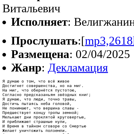
Витальевич
Исполняет
: Велигжани
Прослушать
:[
mp3,2618
Размещена
: 02/04/2025
Жанр
:
Декламация
Я думаю о том, что всё живое

Достигнет совершенства, но на миг.

На миг, что обернётся пустотою,

Согласно предсказаньям звёздных книг;

Я думаю, что люди, точно травы,

Достичь пытаясь неба головой,

Не понимают, что вершина славы -

Предшествует концу тропы земной;

Мелькают дни проклятой круговертью,

И приближают страшные нули,

И Время в тайном сговоре со Смертью

Желает уничтожить полземли.
