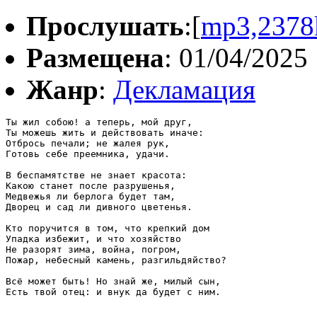
Прослушать
:[
mp3,2378
Размещена
: 01/04/2025
Жанр
:
Декламация
Ты жил собою! а теперь, мой друг,

Ты можешь жить и действовать иначе:

Отбрось печали; не жалея рук,

Готовь себе преемника, удачи.

В беспамятстве не знает красота:

Какою станет после разрушенья,

Медвежья ли берлога будет там,

Дворец и сад ли дивного цветенья.

Кто поручится в том, что крепкий дом

Упадка избежит, и что хозяйство

Не разорят зима, война, погром,

Пожар, небесный камень, разгильдяйство?

Всё может быть! Но знай же, милый сын,
