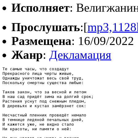
Исполняет
: Велигжани
Прослушать
:[
mp3,1128
Размещена
: 16/09/2022
Жанр
:
Декламация
Те самые часы, что создадут

Прекрасного лица черты живые,

Однажды уничтожат весь свой труд,

Поскольку смертны существа любые:

Таков закон, что за весной и летом

В наш сад придёт зима на долгий срок;

Растения уснут под снежным пледом,

В деревьях и кустах замёрзнет сок:

Несчастный пленник проведёт немало

В темнице ледяной печальных дней,

И кажется уже, не видно стало

Ни красоты, ни памяти о ней:
