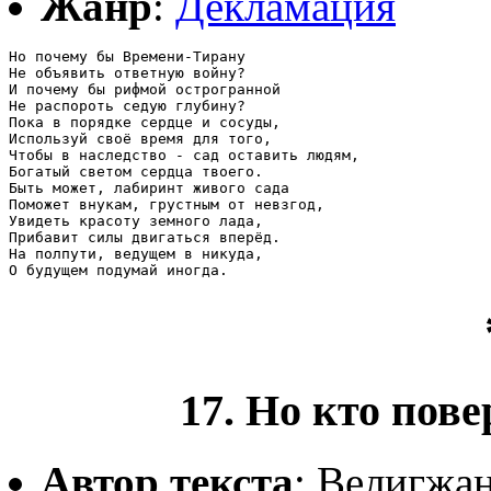
Жанр
:
Декламация
Но почему бы Времени-Тирану

Не объявить ответную войну?

И почему бы рифмой острогранной

Не распороть седую глубину?

Пока в порядке сердце и сосуды,

Используй своё время для того,

Чтобы в наследство - сад оставить людям,

Богатый светом сердца твоего.

Быть может, лабиринт живого сада

Поможет внукам, грустным от невзгод,

Увидеть красоту земного лада,

Прибавит силы двигаться вперёд.

На полпути, ведущем в никуда,

17. Но кто пов
Автор текста
: Велигжа