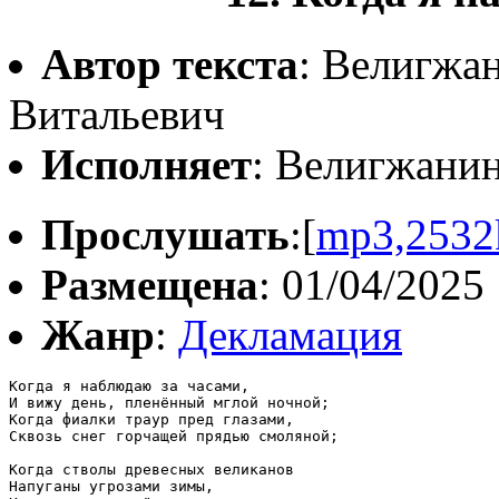
Автор текста
: Велигжа
Витальевич
Исполняет
: Велигжани
Прослушать
:[
mp3,2532
Размещена
: 01/04/2025
Жанр
:
Декламация
Когда я наблюдаю за часами,

И вижу день, пленённый мглой ночной;

Когда фиалки траур пред глазами,

Сквозь снег горчащей прядью смоляной;

Когда стволы древесных великанов

Напуганы угрозами зимы,
