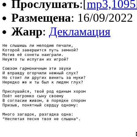
Прослушать
:[
mp3,1095
Размещена
: 16/09/2022
Жанр
:
Декламация
Не слышишь ли мелодию печали,

Которой завершится путь земной?

Мотив её сонеты наиграли.

Неужто ты испуган их игрой?

Союзом гармоничным эти звуки

И вправду огорчили нежный слух?

Но стоит ли других винить за муки?

Нередко же и ты был к людям глух?

Прислушайся, твой род единым хором

Поёт негромко сыну своему

В согласии живом, в порядке спором

Призыв, понятный сердцу одному:

Много загадок, разгадка одна:

"Неспетая песня твоя не слышна".