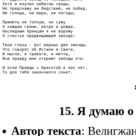
Хотя и изучил небесны своды,

Не предскажу ни бедствий, ни побед,

Ни голода, ни мора, ни погоды;

Приметы не толкую, не сужу

О каждом громе, ветре и дожде,

Наследным принцам я не ворожу

О счастье предвещающей звезде:

Твои глаза - вот верных две звезды,

Что говорят об Истине и Свете,

И мысли, и тревоги, и мечты, -

Всю правду мне откроют звёзды эти.

И если Правды с Красотой в них нет,

То для тебя закончился сонет.
15. Я думаю о
Автор текста
: Велигжа