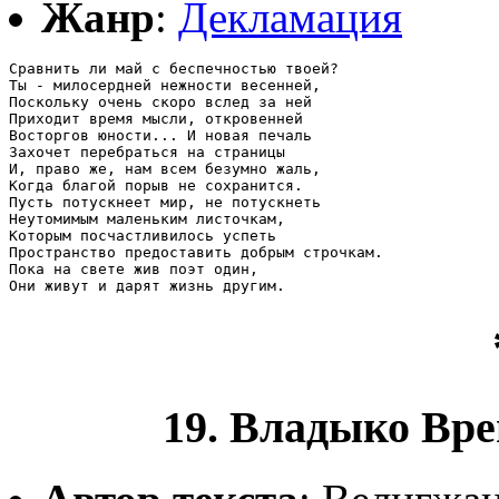
Жанр
:
Декламация
Сравнить ли май с беспечностью твоей?

Ты - милосердней нежности весенней,

Поскольку очень скоро вслед за ней

Приходит время мысли, откровенней

Восторгов юности... И новая печаль

Захочет перебраться на страницы

И, право же, нам всем безумно жаль,

Когда благой порыв не сохранится.

Пусть потускнеет мир, не потускнеть

Неутомимым маленьким листочкам,

Которым посчастливилось успеть

Пространство предоставить добрым строчкам.

Пока на свете жив поэт один,

Они живут и дарят жизнь другим.
19. Владыко Вре