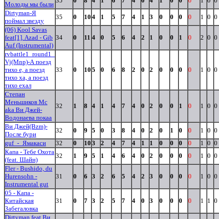
35
0
8
4
1
6
7
4
0
4
1
0
0
0
1
0
0
Молоды мы были
Dirtyman-Я
35
0
10
4
1
5
7
4
1
3
0
0
0
0
1
0
0
поймал звезду
(06) Kool Savas
feat[1]. Azad - Gib
34
0
11
4
0
5
6
4
2
1
0
0
1
0
2
0
0
Auf (Instrumental)
rvbattle1_round1_
Vj(Mnp)-А поезд
тихо е, а поезд
33
0
10
5
0
6
8
2
0
2
0
0
0
0
1
0
0
тихо ха, а поезд
тихо ехал
Степан
Меньшиков Мс
32
1
8
4
1
4
7
4
0
2
0
0
1
0
1
0
0
aka Ви Джей-
Водонаева покаа
Ви Джей(Bzm)-
32
0
9
5
0
3
8
4
0
2
0
1
0
0
1
0
0
После бури
guf_-_Ямакаси
32
0
10
3
2
4
7
4
1
1
0
0
0
0
1
0
0
Капа - Тебе Охота
32
1
9
5
1
4
6
4
0
2
0
0
0
0
1
0
0
(feat. Шайн)
Fler - Bushido, du
Hurensohn -
31
0
6
3
2
6
5
4
2
3
0
0
0
0
1
0
0
Instrumental gut
05 - Капа -
Китайская
31
0
7
3
2
5
7
4
0
3
0
0
0
0
1
1
0
Забегаловка
Dirtyman feat Ви