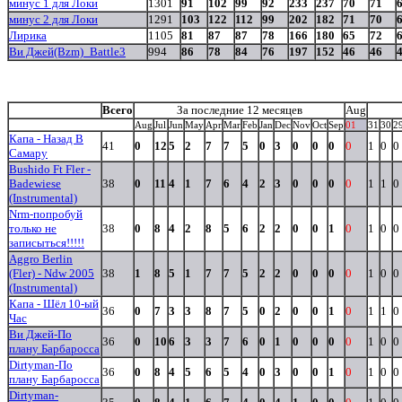
минус 1 для Локи
1301
91
102
99
92
233
237
70
71
минус 2 для Локи
1291
103
122
112
99
202
182
71
70
Лирика
1105
81
87
87
78
166
180
65
72
Ви Джей(Bzm)_Battle3
994
86
78
84
76
197
152
46
46
Всего
За последние 12 месяцев
Aug
Aug
Jul
Jun
May
Apr
Mar
Feb
Jan
Dec
Nov
Oct
Sep
01
31
30
2
Капа - Назад В
41
0
12
5
2
7
7
5
0
3
0
0
0
0
1
0
0
Самару
Bushido Ft Fler -
Badewiese
38
0
11
4
1
7
6
4
2
3
0
0
0
0
1
1
0
(Instrumental)
Nrm-попробуй
только не
38
0
8
4
2
8
5
6
2
2
0
0
1
0
1
0
0
записыться!!!!!
Aggro Berlin
(Fler) - Ndw 2005
38
1
8
5
1
7
7
5
2
2
0
0
0
0
1
0
0
(Instrumental)
Капа - Шёл 10-ый
36
0
7
3
3
8
7
5
0
2
0
0
1
0
1
1
0
Час
Ви Джей-По
36
0
10
6
3
3
7
6
0
1
0
0
0
0
1
0
0
плану Барбаросса
Dirtyman-По
36
0
8
4
5
6
5
4
0
3
0
0
1
0
1
0
0
плану Барбаросса
Dirtyman-