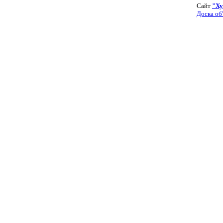
Сайт
"Ху
Доска об