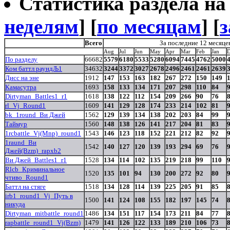
Статистика раздела на t
неделям
] [
по месяцам
] [
з
Всего
За последние 12 месяце
Aug
Jul
Jun
May
Apr
Mar
Feb
Jan
D
По разделу
66682
5579
6180
5533
5280
6094
7445
4762
5000
Ком баттл раундЉ1
34632
3244
3372
3027
2678
2496
2461
2461
2639
Дисс на эне
1912
147
153
163
182
267
272
150
149
Камасутра
1693
158
133
134
171
207
298
110
84
Dirtyman_Battles1_r1
1618
138
122
112
154
209
266
90
76
rl_Vj_Round1
1609
141
129
128
174
233
214
102
81
bk_1round_Ви Джей
1562
129
139
134
138
202
203
84
99
Таймур
1560
148
138
126
141
217
204
81
83
1rcbattle_Vj(Mnp)_round1
1543
146
123
118
152
221
212
82
92
1raund_Ви
1542
140
127
120
139
193
294
69
76
Джей(Bzm)_rapxb2
Ви Джей_Battles1_r1
1528
134
114
102
135
219
218
99
110
Rlcb_Криминальное
1520
135
101
94
130
200
272
92
80
чтиво_Round1
Баттл на стяге
1518
134
128
114
139
225
205
91
85
irb1_round1_Vj_Путь в
1500
141
124
108
155
182
197
145
74
никуда
Dirtyman_mitbattle_round1
1486
134
151
117
154
173
211
84
77
rapbattle_round1_Vj(Bzm)
1479
141
126
122
133
189
210
106
73