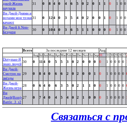
джей-Жизнь
31
0
8
4
0
4
6
5
0
2
0
1
1
0
1
0
0
научила
Ви Джей-Днями и
ночами мои трэки
31
0
12
4
0
3
5
4
0
2
0
0
1
0
1
0
0
качают
Ви Джей ft.Nrm-
30
0
10
4
0
3
6
5
1
1
0
0
0
0
1
0
0
Бездари
Всего
За последние 12 месяцев
Aug
Aug
Jul
Jun
May
Apr
Mar
Feb
Jan
Dec
Nov
Oct
Sep
01
31
30
29
28
27
Dirtyman-Я
30
0
11
4
0
5
5
3
0
2
0
0
0
0
1
0
0
0
0
знаю людей
Ви Джей-
Смотрю на
29
0
8
4
0
6
6
2
0
2
0
0
1
0
1
0
0
0
0
звёзды
Ви Джей-
28
0
6
4
0
6
3
5
0
2
1
1
0
0
1
0
0
0
0
Жизнь-игра
Ви
Джей(Bzm)-
27
0
7
4
0
4
5
4
0
2
1
0
0
0
1
0
0
0
0
Battle_3_r2
Связаться с п