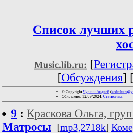
Список лучших 
хо
[
Регистр
Music.lib.ru:
[
Обсуждения
] 
© Copyright
Чурсин Андрей
(
kedrchurs@y
Обновлено: 12/09/2024.
Статистика.
9
:
Краскова Ольга, гру
Матросы
[
mp3,2718k
]
Коме