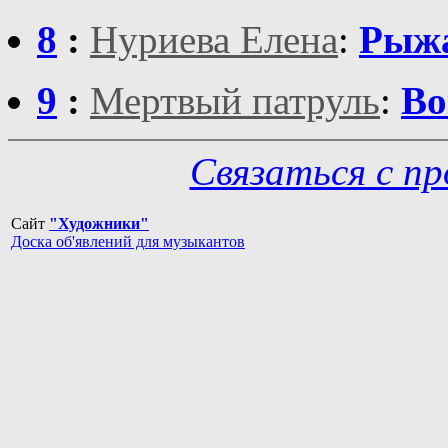
8
:
Нуриева Елена
:
Рыжа
9
:
Мертвый патруль
:
Во
Связаться с п
Сайт
"Художники"
Доска об'явлений для музыкантов