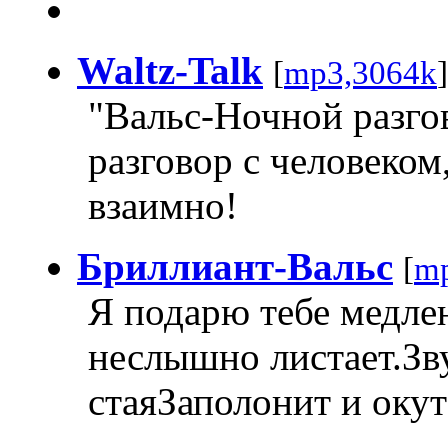
Waltz-Talk
[
mp3,3064k
"Вальс-Ночной разго
разговор с человеком
взаимно!
Бриллиант-Вальс
[
mp
Я подарю тебе медле
неслышно листает.Зв
стаяЗаполонит и окут