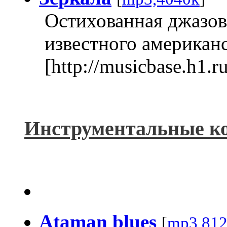
Остихованная джазов
известного американ
[http://musicbase.h1.
Инструментальные к
Ataman blues
[
mp3,81