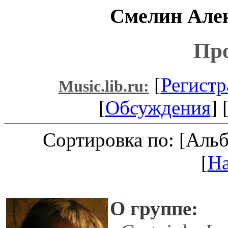
Смелин Алек
Пр
[
Регистр
Music.lib.ru:
[
Обсуждения
] 
Сортировка по: [Аль
[
Н
О группе: