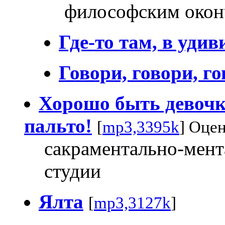
философским окон
Где-то там, в уди
Говори, говори, го
Хорошо быть девочк
пальто!
[
mp3,3395k
] Оцен
сакраментально-мент
студии
Ялта
[
mp3,3127k
]