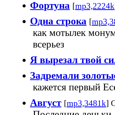
Фортуна
[
mp3,2224k
Одна строка
[
mp3,3
как мотылек монум
всерьез
Я вырезал твой си
Задремали золоты
кажется первый Ес
Август
[
mp3,3481k
] 
Последние деньки 