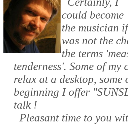
Certainly, I
could become
the musician if
was not the ch
the terms 'meas
tenderness'. Some of my 
relax at a desktop, some o
beginning I offer "SUNSE
talk !
Pleasant time to you wit