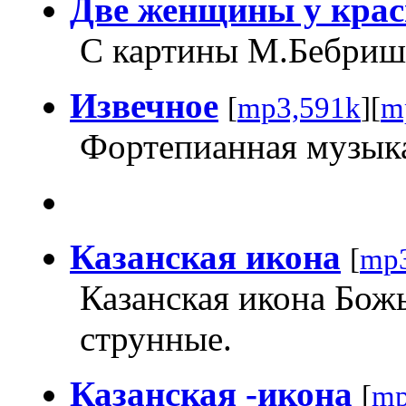
Две женщины у крас
С картины М.Бебриш
Извечное
[
mp3,591k
][
m
Фортепианная музыка
Казанская икона
[
mp3
Казанская икона Бож
струнные.
Казанская -икона
[
mp