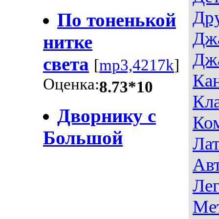
Др
По тоненькой
Дж
нитке
Дж
света
[
mp3,4217k
]
Ка
Оценка:
8.73*10
Кла
Дворнику с
Ко
Большой
Лат
Авт
Лег
Ме