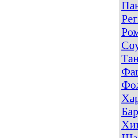
Па
Рег
Ро
Со
Тан
Фа
Фо
Ха
Ба
Хи
Ша