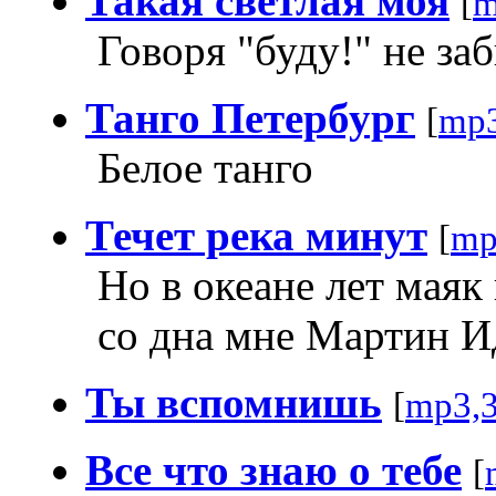
Такая светлая моя
[
m
Говоря "буду!" не за
Танго Петербург
[
mp3
Белое танго
Течет река минут
[
mp
Но в океане лет маяк
со дна мне Мартин Ид
Ты вспомнишь
[
mp3,
Все что знаю о тебе
[