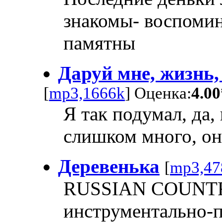
знакомы- воспоми
памятны
Даруй мне, жизнь
[
mp3,1666k
] Оценка:
4.00
Я так подумал, да
слишком много, он
Деревенька
[
mp3,47
RUSSIAN COUNTR
инструментально-п