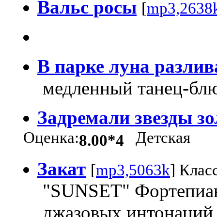
Вальс росы
[
mp3,2638
В парке луна разлив
медленный танец-бл
Задремали звезды з
Оценка:
Детская
8.00*4
Закат
[
mp3,5063k
] Клас
"SUNSET" Фортепианн
джазовых интонаций 