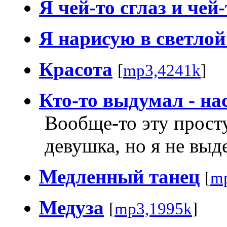
Я чей-то сглаз и чей-
Я нарисую в светло
Красота
[
mp3,4241k
]
Кто-то выдумал - на
Вообще-то эту прост
девушка, но я не выд
Медленный танец
[
m
Медуза
[
mp3,1995k
]