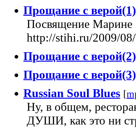
Прощание с верой(1)
Посвящение Марине 
http://stihi.ru/2009/0
Прощание с верой(2)
Прощание с верой(3)
Russian Soul Blues
[
m
Ну, в общем, ресто
ДУШИ, как это ни ст