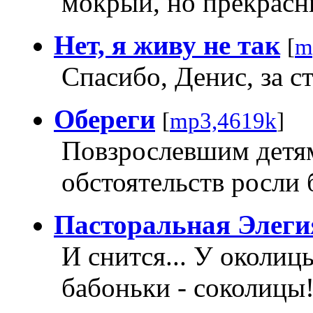
мокрый, но прекрасны
Нет, я живу не так
[
m
Спасибо, Денис, за с
Обереги
[
mp3,4619k
]
Повзрослевшим детям
обстоятельств росли 
Пасторальная Элеги
И снится... У околиц
бабоньки - соколицы!