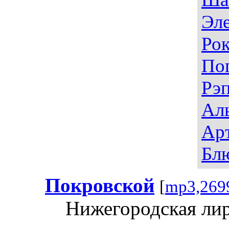
Эл
Ро
По
Рэ
Ал
Ар
Бл
Покровской
[
mp3,269
Нижегородская лир