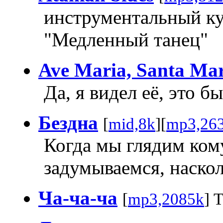
инструментальный ку
"Медленный танец"
Ave Maria, Santa Mar
Да, я видел её, это 
Бездна
[
mid,8k
][
mp3,26
Когда мы глядим кому
задумываемся, наскол
Ча-ча-ча
[
mp3,2085k
] 