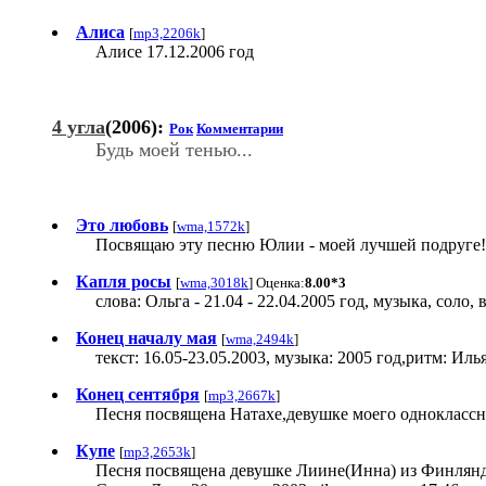
Алиса
[
mp3,2206k
]
Алисе 17.12.2006 год
4 угла
(2006):
Рок
Комментарии
Будь моей тенью...
Это любовь
[
wma,1572k
]
Посвящаю эту песню Юлии - моей лучшей подруге! те
Капля росы
[
wma,3018k
] Оценка:
8.00*3
слова: Ольга - 21.04 - 22.04.2005 год, музыка, соло,
Конец началу мая
[
wma,2494k
]
текст: 16.05-23.05.2003, музыка: 2005 год,ритм: Иль
Конец сентября
[
mp3,2667k
]
Песня посвящена Натахе,девушке моего одноклассни
Купе
[
mp3,2653k
]
Песня посвящена девушке Лиине(Инна) из Финлянд