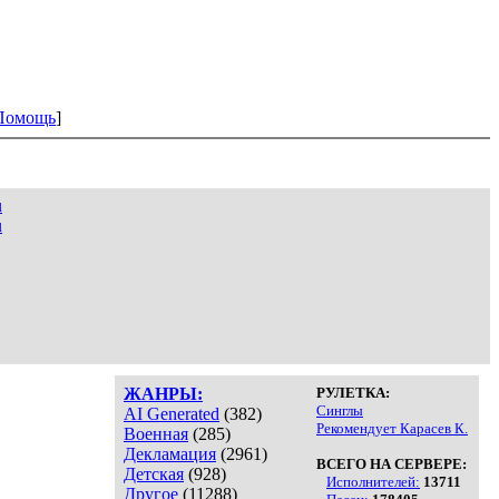
Помощь
]
u
u
ЖАНРЫ:
РУЛЕТКА:
Синглы
AI Generated
(382)
Рекомендует Карасев К.
Военная
(285)
Декламация
(2961)
ВСЕГО НА СЕРВЕРЕ:
Детская
(928)
Исполнителей:
13711
Другое
(11288)