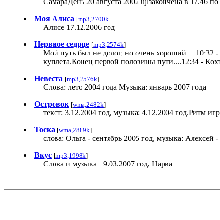
СамараДень 20 августа 2002 ujlзакончена в 17.46 п
Моя Алиса
[
mp3,2700k
]
Алисе 17.12.2006 год
Нервное седрце
[
mp3,2574k
]
Мой путь был не долог, но очень хороший.... 10:32 -
куплета.Конец первой половины пути....12:34 - Кохт
Невеста
[
mp3,2576k
]
Слова: лето 2004 года Музыка: январь 2007 года
Островок
[
wma,2482k
]
текст: 3.12.2004 год, музыка: 4.12.2004 год.Ритм иг
Тоска
[
wma,2889k
]
слова: Ольга - сентябрь 2005 год, музыка: Алексей -
Вкус
[
mp3,1998k
]
Слова и музыка - 9.03.2007 год, Нарва