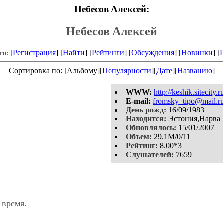
Небесов Алексей:
Небесов Алексей
[
Регистрация
] [
Найти
] [
Рейтинги
] [
Обсуждения
] [
Новинки
] [
.ru:
Сортировка по: [Альбому][
Популярности
][
Дате
][
Названию
]
WWW:
http://keshik.sitecity.r
E-mail:
fromsky_tipo@mail.r
День рожд:
16/09/1983
Находится:
Эстония,Нарва
Обновлялось:
15/01/2007
Объем:
29.1M/0/11
Рейтинг:
8.00*3
Слушателей:
7659
 время.