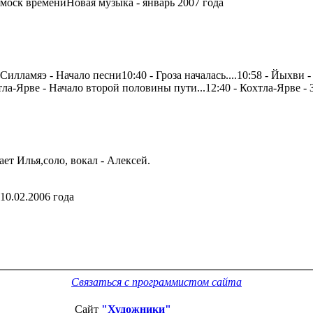
о моск времениНовая музыка - январь 2007 года
 Силламяэ - Начало песни10:40 - Гроза началась....10:58 - Йыхви 
ла-Ярве - Начало второй половины пути...12:40 - Кохтла-Ярве - За
рает Илья,соло, вокал - Алексей.
 10.02.2006 года
Связаться с программистом сайта
Сайт
"Художники"