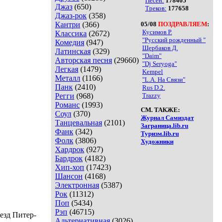
Песен:
178405
Джаз
(650)
Треков:
177658
Джаз-рок
(358)
Кантри
(366)
05/08
ПОЗДРАВЛЯЕМ
:
Кусимов Р.
Классика
(2672)
"Русский рожденный "
Комедия
(947)
Щербаков Д.
Латинская
(329)
"Daim"
Авторская песня
(29660)
"Dj Seryoga"
Легкая
(1479)
Kempel
Металл
(1166)
"L.A. На Связи"
Панк
(2410)
Rus D.2.
Регги
(968)
Trazzy
Романс
(1993)
СМ. ТАКЖЕ:
Соул
(370)
Журнал Самиздат
Танцевальная
(2101)
Заграница.lib.ru
Фанк
(342)
Туризм.lib.ru
Фолк
(3806)
Художники
Хардрок
(927)
Бардрок
(4182)
Хип-хоп
(17423)
Шансон
(4168)
Электронная
(5387)
Рок
(11312)
Поп
(5434)
Рэп
(46715)
езд Питер-
Альтернативная
(3026)