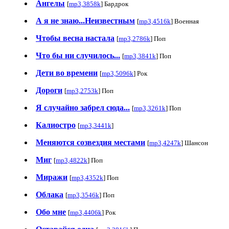
Ангелы
[
mp3,3858k
] Бардрок
А я не знаю...Неизвестным
[
mp3,4516k
] Военная
Чтобы весна настала
[
mp3,2786k
] Поп
Что бы ни случилось...
[
mp3,3841k
] Поп
Дети во времени
[
mp3,5096k
] Рок
Дороги
[
mp3,2753k
] Поп
Я случайно забрел сюда...
[
mp3,3261k
] Поп
Калиостро
[
mp3,3441k
]
Меняются созвездия местами
[
mp3,4247k
] Шансон
Миг
[
mp3,4822k
] Поп
Миражи
[
mp3,4352k
] Поп
Облака
[
mp3,3546k
] Поп
Обо мне
[
mp3,4406k
] Рок