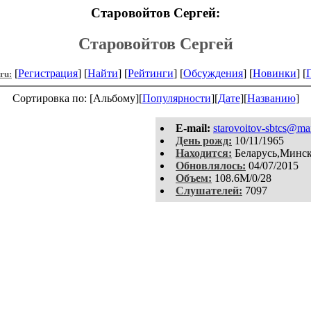
Старовойтов Сергей:
Старовойтов Сергей
[
Регистрация
] [
Найти
] [
Рейтинги
] [
Обсуждения
] [
Новинки
] [
.ru:
Сортировка по: [Альбому][
Популярности
][
Дате
][
Названию
]
E-mail:
starovoitov-sbtcs@mai
День рожд:
10/11/1965
Находится:
Беларусь,Минс
Обновлялось:
04/07/2015
Объем:
108.6M/0/28
Слушателей:
7097