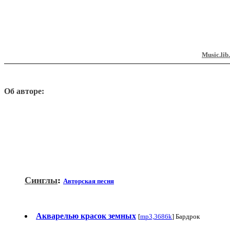
Music.lib
Об авторе:
Синглы
:
Авторская песня
Акварелью красок земных
[
mp3,3686k
] Бардрок