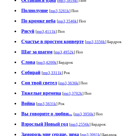
Оставайся одна
[
mp3,3816k
] Поп
Полнолуние
[
mp3,3261k
] Поп
По кромке неба
[
mp3,3546k
] Поп
Рисуй
[
mp3,4111k
] Поп
Счастье в простом конверте
[
mp3,3356k
] Бардрок
Шаг за шагом
[
mp3,4952k
] Поп
Слова
[
mp3,4200k
] Бардрок
Собирай
[
mp3,3311k
] Рок
Сон твой светел
[
mp3,3636k
] Поп
Тяжелые времена
[
mp3,3702k
] Поп
Война
[
mp3,5631k
] Рок
Вы говорите о любви...
[
mp3,3956k
] Поп
Взрослый Новый год
[
mp3,2556k
] Бардрок
Заморозь мне сердце, зима
[
mp3,3061k
] Бардрок