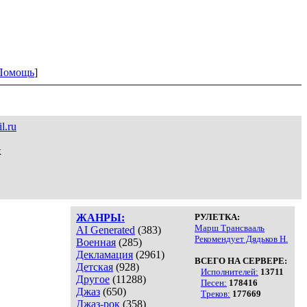
Помощь
]
l.ru
к
ЖАНРЫ:
РУЛЕТКА:
Марш Трансвааль
AI Generated
(383)
Рекомендует Дядьков Н.
Военная
(285)
Декламация
(2961)
ВСЕГО НА СЕРВЕРЕ:
Детская
(928)
Исполнителей:
13711
Другое
(11288)
Песен:
178416
Джаз
(650)
Треков:
177669
Джаз-рок
(358)