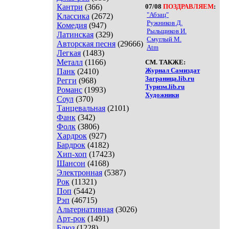
Кантри
(366)
07/08
ПОЗДРАВЛЯЕМ
:
"Абзац"
Классика
(2672)
Ружников Д.
Комедия
(947)
Рыльщиков И.
Латинская
(329)
Смуглый М.
Авторская песня
(29666)
Atm
Легкая
(1483)
Металл
(1166)
СМ. ТАКЖЕ:
Журнал Самиздат
Панк
(2410)
Заграница.lib.ru
Регги
(968)
Туризм.lib.ru
Романс
(1993)
Художники
Соул
(370)
Танцевальная
(2101)
Фанк
(342)
Фолк
(3806)
Хардрок
(927)
Бардрок
(4182)
Хип-хоп
(17423)
Шансон
(4168)
Электронная
(5387)
Рок
(11321)
Поп
(5442)
Рэп
(46715)
Альтернативная
(3026)
Арт-рок
(1491)
Блюз
(1228)