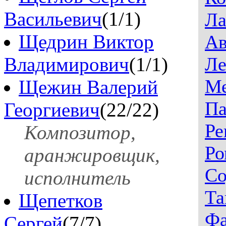
Васильевич
(1/1)
Ла
Щедрин Виктор
Ав
Владимирович
(1/1)
Ле
Ме
Щежин Валерий
Па
Георгиевич
(22/22)
Ре
Композитор,
Ро
аранжировщик,
Со
исполнитель
Та
Щепетков
Ф
Сергей
(7/7)