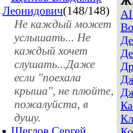
Ж
Леонидович
(148/148)
AI
Не каждый может
Во
услышать... Не
Де
каждый хочет
Де
слушать...Даже
Др
если "поехала
Дж
крыша", не плюйте,
Дж
пожалуйста, в
Ка
душу.
Кл
Щеглов Сергей
Ко