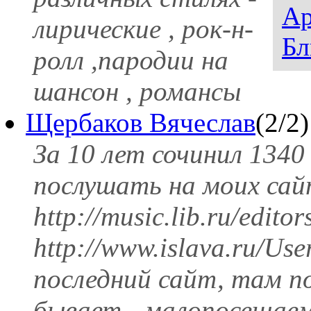
Ар
лирические , рок-н-
Бл
ролл ,пародии на
шансон , романсы
Щербаков Вячеслав
(2/2)
За 10 лет сочинил 1340
послушать на моих сай
http://music.lib.ru/edit
http://www.islava.ru/Us
последний сайт, там п
бывает - малопосещае