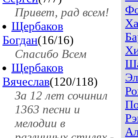
Ф
Привет, рад всем!
Ха
Щербаков
Ба
Богдан
(16/16)
Хи
Спасибо Всем
Ш
Щербаков
Эл
Вячеслав
(120/118)
Ро
За 12 лет сочинил
П
1363 песни и
Рэ
мелодии в
Ал
различных стилях -