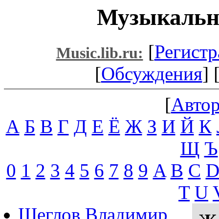
Музыкальн
[
Регистр
Music.lib.ru:
[
Обсуждения
] 
[
Авто
А
Б
В
Г
Д
Е
Ё
Ж
З
И
Й
К
Щ
Ъ
0
1
2
3
4
5
6
7
8
9
A
B
C
T
U
Щеглов Владимир