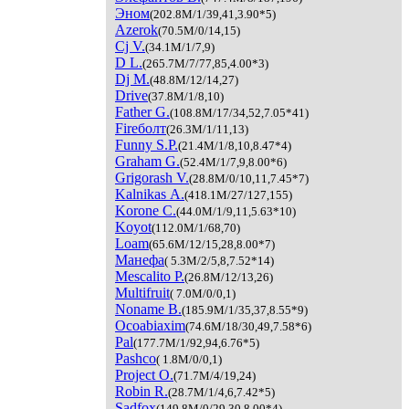
Эном
(202.8M/1/39,41,3.90*5)
Azerok
(70.5M/0/14,15)
Cj V.
(34.1M/1/7,9)
D L.
(265.7M/7/77,85,4.00*3)
Dj M.
(48.8M/12/14,27)
Drive
(37.8M/1/8,10)
Father G.
(108.8M/17/34,52,7.05*41)
Fireболт
(26.3M/1/11,13)
Funny S.P.
(21.4M/1/8,10,8.47*4)
Graham G.
(52.4M/1/7,9,8.00*6)
Grigorash V.
(28.8M/0/10,11,7.45*7)
Kalnikas A.
(418.1M/27/127,155)
Korone С.
(44.0M/1/9,11,5.63*10)
Koyot
(112.0M/1/68,70)
Loam
(65.6M/12/15,28,8.00*7)
Maнефа
( 5.3M/2/5,8,7.52*14)
Mescalito P.
(26.8M/12/13,26)
Multifruit
( 7.0M/0/0,1)
Noname B.
(185.9M/1/35,37,8.55*9)
Ocoabiaxim
(74.6M/18/30,49,7.58*6)
Pal
(177.7M/1/92,94,6.76*5)
Pashco
( 1.8M/0/0,1)
Project O.
(71.7M/4/19,24)
Robin R.
(28.7M/1/4,6,7.42*5)
Sadfox
(149.8M/0/29,30,8.00*4)