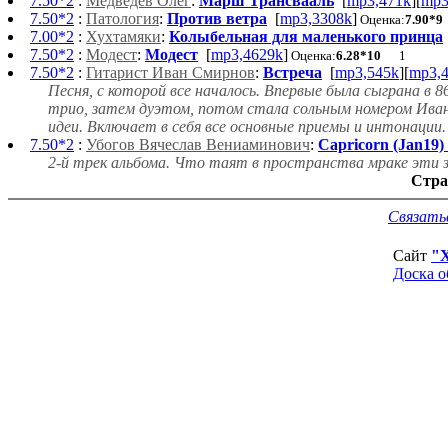
7.50*2
:
Медведев Олег
:
Марш Трансвааль
[
mp3,471k
][
mp3
7.50*2
:
Патология
:
Против ветра
[
mp3,3308k
]
Оценка:
7.90*9
7.00*2
:
Хухтамяки
:
Колыбельная для маленького принца
7.50*2
:
Модест
:
Модест
[
mp3,4629k
]
Оценка:
6.28*10
1
7.50*2
:
Гитарист Иван Смирнов
:
Встреча
[
mp3,545k
][
mp3,
Песня, с которой все началось. Впервые была сыграна в 
трио, затем дуэтом, потом стала сольным номером Ивана
идеи. Включает в себя все основные приемы и интонации. .
7.50*2
:
Убогов Вячеслав Вениаминович
:
Capricorn (Jan19) 
2-й трек альбома. Что таят в пространства мраке эти зн
Стра
Связать
Сайт
"
Доска о