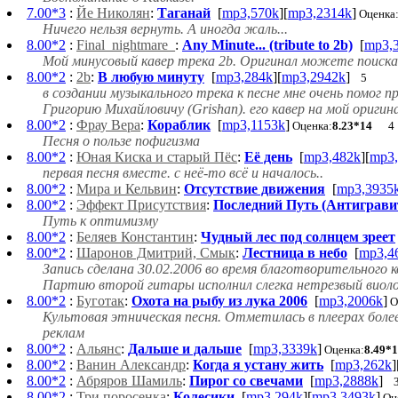
7.00*3
:
Йе Николян
:
Таганай
[
mp3,570k
][
mp3,2314k
]
Оценка
Ничего нельзя вернуть. А иногда жаль...
8.00*2
:
Final_nightmare_
:
Any Minute... (tribute to 2b)
[
mp3,
Мой минусовый кавер трека 2b. Оригинал можете поискать в
8.00*2
:
2b
:
В любую минуту
[
mp3,284k
][
mp3,2942k
]
5
в создании музыкального трека к песне мне очень помог 
Григорию Михайловичу (Grishan)
. его кавер на мой ориги
8.00*2
:
Фрау Вера
:
Кораблик
[
mp3,1153k
]
Оценка:
8.23*14
4
Песня о пользе пофигизма
8.00*2
:
Юная Киска и старый Пёс
:
Её день
[
mp3,482k
][
mp3,
первая песня вместе. с неё-то всё и началось..
8.00*2
:
Мира и Кельвин
:
Отсутствие движения
[
mp3,3935
8.00*2
:
Эффект Присутствия
:
Последний Путь (Антиграви
Путь к оптимизму
8.00*2
:
Беляев Константин
:
Чудный лес под солнцем зреет
8.00*2
:
Шаронов Дмитрий, Смык
:
Лестница в небо
[
mp3,4
Запись сделана 30.02.2006 во время благотворительного 
Партию второй гитары исполнил слегка нетрезвый виолон
8.00*2
:
Буготак
:
Охота на рыбу из лука 2006
[
mp3,2006k
]
О
Культовая этническая песня. Отметилась в плеерах боле
реклам
8.00*2
:
Альянс
:
Дальше и дальше
[
mp3,3339k
]
Оценка:
8.49*
8.00*2
:
Ванин Александр
:
Когда я устану жить
[
mp3,262k
]
8.00*2
:
Абряров Шамиль
:
Пирог со свечами
[
mp3,2888k
]
8.00*2
:
Три поросенка
:
Колесики
[
mp3,294k
][
mp3,3493k
]
Оц