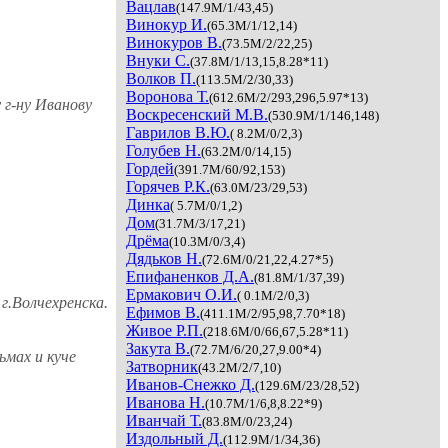
Вацлав
(147.9M/1/43,45)
Винокур И.
(65.3M/1/12,14)
Винокуров В.
(73.5M/2/22,25)
Внуки С.
(37.8M/1/13,15,8.28*11)
Волков П.
(113.5M/2/30,33)
Воронова Т.
(612.6M/2/293,296,5.97*13)
у
г-ну Иванову
Воскресенский М.В.
(530.9M/1/146,148)
Гаврилов В.Ю.
( 8.2M/0/2,3)
Голубев Н.
(63.2M/0/14,15)
Гордей
(391.7M/60/92,153)
Горячев Р.К.
(63.0M/23/29,53)
Динка
( 5.7M/0/1,2)
Дом
(31.7M/3/17,21)
Дрёма
(10.3M/0/3,4)
Дядьков Н.
(72.6M/0/21,22,4.27*5)
Епифаненков Д.А.
(81.8M/1/37,39)
Ермакович О.И.
( 0.1M/2/0,3)
г.Волчехренска.
Ефимов В.
(411.1M/2/95,98,7.70*18)
Живое Р.П.
(218.6M/0/66,67,5.28*11)
Закута В.
(72.7M/6/20,27,9.00*4)
ьмах и куче
Затворник
(43.2M/2/7,10)
Иванов-Снежко Д.
(129.6M/23/28,52)
Иванова Н.
(10.7M/1/6,8,8.22*9)
Иванчай Т.
(83.8M/0/23,24)
Издольный Д.
(112.9M/1/34,36)