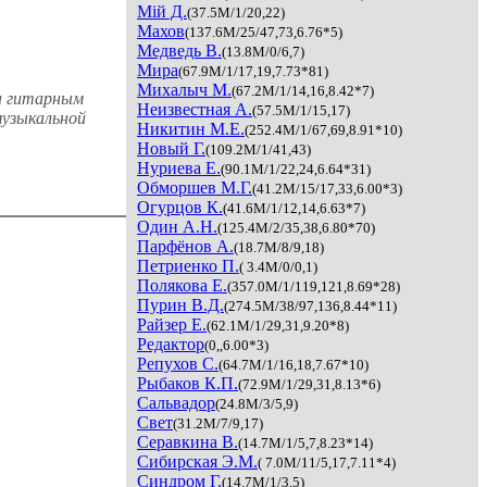
Мiй Д.
(37.5M/1/20,22)
Махов
(137.6M/25/47,73,6.76*5)
Медведь В.
(13.8M/0/6,7)
Мира
(67.9M/1/17,19,7.73*81)
Михалыч М.
(67.2M/1/14,16,8.42*7)
ла гитарным
Неизвестная А.
(57.5M/1/15,17)
музыкальной
Никитин М.Е.
(252.4M/1/67,69,8.91*10)
Новый Г.
(109.2M/1/41,43)
Нуриева Е.
(90.1M/1/22,24,6.64*31)
Обморшев М.Г.
(41.2M/15/17,33,6.00*3)
Огурцов К.
(41.6M/1/12,14,6.63*7)
Один A.H.
(125.4M/2/35,38,6.80*70)
Парфёнов А.
(18.7M/8/9,18)
Петриенко П.
( 3.4M/0/0,1)
Полякова Е.
(357.0M/1/119,121,8.69*28)
Пурин В.Д.
(274.5M/38/97,136,8.44*11)
Райзер Е.
(62.1M/1/29,31,9.20*8)
Редактор
(0,,6.00*3)
Репухов С.
(64.7M/1/16,18,7.67*10)
Рыбаков К.П.
(72.9M/1/29,31,8.13*6)
Сальвадор
(24.8M/3/5,9)
Свет
(31.2M/7/9,17)
Серавкина В.
(14.7M/1/5,7,8.23*14)
Сибирская Э.М.
( 7.0M/11/5,17,7.11*4)
Синдром Г.
(14.7M/1/3,5)