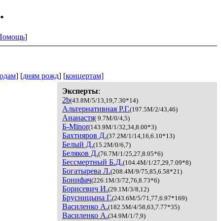
.
Помощь
]
одам
] [
дням рожд
] [
концертам
]
Эксперты
:
2b
(43.8M/5/13,19,7.30*14)
Альтернативная Р.Г.
(197.5M/2/43,46)
Ананастя
( 9.7M/0/4,5)
Б-Minor
(143.9M/1/32,34,8.00*3)
Бахтияров Д.
(37.2M/1/14,16,6.10*13)
Белый Д.
(15.2M/0/6,7)
Беляков Д.
(76.7M/1/25,27,8.05*6)
Бессмертный Б.Д.
(104.4M/1/27,29,7.09*8)
Богатырева Л.
(208.4M/9/75,85,6.58*21)
Бонифач
(226.1M/3/72,76,8.73*6)
Борисевич И.
(29.1M/3/8,12)
Брусницына Г.
(243.6M/5/71,77,6.97*169)
Василенко А.
(182.5M/4/58,63,7.77*35)
Василенко А.
(34.9M/1/7,9)