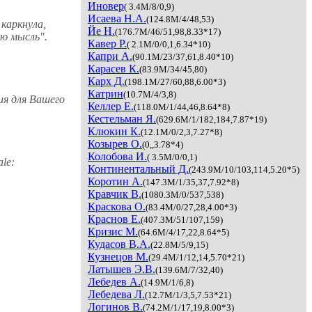
Иновер
( 3.4M/8/0,9)
Исаева Н.А.
(124.8M/4/48,53)
 каркнула,
Йе Н.
(176.7M/46/51,98,8.33*17)
ую мысль".
Кавер P.
( 2.1M/0/0,1,6.34*10)
Капри А.
(90.1M/23/37,61,8.40*10)
Карасев К.
(83.9M/34/45,80)
Карх Д.
(198.1M/27/60,88,6.00*3)
Катрин
(10.7M/4/3,8)
ия для Вашего
Келлер Е.
(118.0M/1/44,46,8.64*8)
Кестельман Я.
(629.6M/1/182,184,7.87*19)
Клюкин К.
(12.1M/0/2,3,7.27*8)
Козырев О.
(0,,3.78*4)
Колобова И.
( 3.5M/0/0,1)
le:
Континентальный Д.
(243.9M/10/103,114,5.20*5)
Коротин А.
(147.3M/1/35,37,7.92*8)
Кравчик В.
(1080.3M/0/537,538)
Краскова О.
(83.4M/0/27,28,4.00*3)
Краснов Е.
(407.3M/51/107,159)
Кризис М.
(64.6M/4/17,22,8.64*5)
Кудасов В.А.
(22.8M/5/9,15)
Кузнецов М.
(29.4M/1/12,14,5.70*21)
Латышев Э.В.
(139.6M/7/32,40)
Лебедев А.
(14.9M/1/6,8)
Лебедева Л.
(12.7M/1/3,5,7.53*21)
Логинов В.
(74.2M/1/17,19,8.00*3)