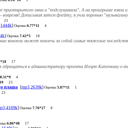
ле приоткрытого окна и "подслушивала". А на проигрыше взяла и
- вовремя! Дописывая затем флейту, я учла воронью "музыкальн
23
,1444k
]
Оценка:
6.77*11
4
4k
]
Оценка:
7.42*5
18
ние конопли может повлечь за собой самые тяжелые последств
6*18
17
лях обращаться к администратору проекта Игорю Капочкину e-ma
8.31*9
4
19
23
го плаща
[
mp3,2639k
]
Оценка:
5.87*11
1
23
p3,4169k
]
Оценка:
7.76*27
8
нка:
6.86*48
17