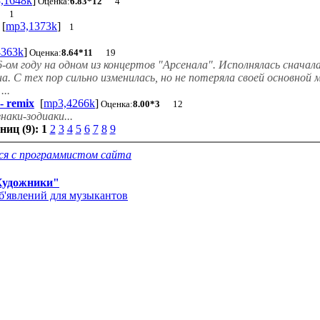
,1648k
]
Оценка:
6.83*12
4
1
[
mp3,1373k
]
1
4363k
]
Оценка:
8.64*11
19
86-ом году на одном из концертов "Арсенала". Исполнялась снача
. С тех пор сильно изменилась, но не потеряла своей основной 
..
- remix
[
mp3,4266k
]
Оценка:
8.00*3
12
аки-зодиаки...
ниц (9):
1
2
3
4
5
6
7
8
9
ся с программистом сайта
Художники"
б'явлений для музыкантов