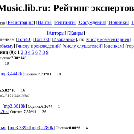
Music.lib.ru: Рейтинг экспертов
[
Регистрация
] [
Найти
] [
Рейтинги
] [
Обсуждения
] [
Новинки
] [
.ru:
[
Авторы
] [
Жанры
]
ценкам [
Топ40
] [
Топ100
] [
Избранное
], по [
числу комментариев
]
объему
] [
числу произведений
] [
числу слушателей
] [
оценкам
] [
гор
ниц (9):
1
2
3
4
5
6
7
8
9
ценка:
7.30*149
1
18
[
mp3,4442k
]
Оценка:
7.73*81
19
1
а:
5.82*16
16
.Р.Р.Толкиена
[
mp3,3618k
]
Оценка:
6.36*4
1
376k
]
Оценка:
7.30*11
26
лья
[
mp3,339k
][
mp3,2780k
]
Оценка:
8.00*6
4