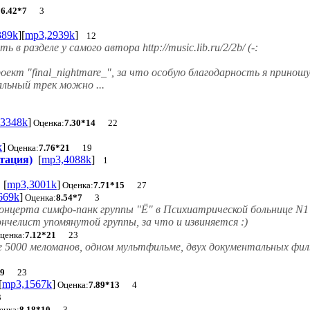
:
6.42*7
3
389k
][
mp3,2939k
]
12
 разделе у самого автора http://music.lib.ru/2/2b/ (-:
проект
"final_nightmare_"
, за что особую благодарность я принош
нальный трек можно ...
3348k
]
Оценка:
7.30*14
22
k
]
Оценка:
7.76*21
19
тация)
[
mp3,4088k
]
1
[
mp3,3001k
]
Оценка:
7.71*15
27
669k
]
Оценка:
8.54*7
3
концерта симфо-панк группы "Ё" в Психиатрической больнице N1 
челист упомянутой группы, за что и извиняется :)
ценка:
7.12*21
23
е 5000 меломанов, одном мультфильме, двух документальных фил
19
23
[
mp3,1567k
]
Оценка:
7.89*13
4
3
енка:
8.18*10
3