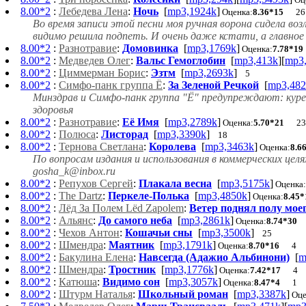
8.00*2
:
Лебедева Лена
:
Ночь
[
mp3,1924k
]
Оценка:
8.36*15
26
Во время записи этой песни моя ручная ворона сидела воз
видимо решила подпеть. И очень даже кстати, а главное 
8.00*2
:
Разнотравие
:
Домовинка
[
mp3,1769k
]
Оценка:
7.78*19
8.00*2
:
Медведев Олег
:
Вальс Гемоглобин
[
mp3,413k
][
mp3
8.00*2
:
Циммерман Борис
:
Эзтм
[
mp3,2693k
]
5
8.00*2
:
Симфо-панк группа Ё
:
За Зеленой Речкой
[
mp3,482
Минздрав и Симфо-панк группа "Ё" предупреждают: куре
здоровья
8.00*2
:
Разнотравие
:
Её Имя
[
mp3,2789k
]
Оценка:
5.70*21
23
8.00*2
:
Полюса
:
Листорад
[
mp3,3390k
]
18
8.00*2
:
Тернова Светлана
:
Королева
[
mp3,3463k
]
Оценка:
8.6
По вопросам издания и использования в коммерческих це
gosha_k@inbox.ru
8.00*2
:
Репухов Сергей
:
Плакала весна
[
mp3,5175k
]
Оценка:
8.00*2
:
The Dartz
:
Перкеле-Полька
[
mp3,4850k
]
Оценка:
8.45*
8.00*2
:
Лёд За Полем Lёd Zapolem
:
Ветер поднял полу мое
8.00*2
:
Альянс
:
До самого неба
[
mp3,2861k
]
Оценка:
8.74*30
8.00*2
:
Чехов Антон
:
Кошачьи сны
[
mp3,3500k
]
25
8.00*2
:
Шмендра
:
Маятник
[
mp3,1791k
]
Оценка:
8.70*16
4
8.00*2
:
Бакулина Елена
:
Навсегда (Адажио Альбинони)
[
m
8.00*2
:
Шмендра
:
Тростник
[
mp3,1776k
]
Оценка:
7.42*17
4
8.00*2
:
Катюша
:
Видимо сон
[
mp3,3057k
]
Оценка:
8.47*4
1
8.00*2
:
Штурм Наталья
:
Школьный роман
[
mp3,3387k
]
Оце