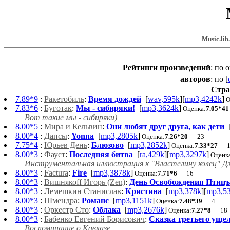
Music.lib
Рейтинги
произведений
:
по о
авторов
:
по [
Стра
7.89*9
:
Ракетобиль
:
Время дождей
[
wav,595k
][
mp3,4242k
]
О
7.83*6
:
Буготак
:
Мы - сибиряки!
[
mp3,3624k
]
Оценка:
7.05*41
Вот такие мы - сибиряки)
8.00*5
:
Мира и Кельвин
:
Они любят друг друга, как дети
8.00*4
:
Дапсы
:
Yonna
[
mp3,2805k
]
Оценка:
7.26*20
23
7.75*4
:
Юрьев День
:
Блюзово
[
mp3,2852k
]
Оценка:
7.33*27
8.00*3
:
Фауст
:
Последняя битва
[
ra,429k
][
mp3,3297k
]
Оценк
Инструментальная иллюстрация к "Властелину колец" Дж
8.00*3
:
Factura
:
Fire
[
mp3,3878k
]
Оценка:
7.71*6
16
8.00*3
:
Вишнякоff Игорь (Zen)
:
День Освобождения Птицъ
8.00*3
:
Лемешкин Станислав
:
Кристина
[
mp3,378k
][
mp3,5
8.00*3
:
Шмендра
:
Романс
[
mp3,1151k
]
Оценка:
7.48*39
4
8.00*3
:
Оркестр Сто
:
Облака
[
mp3,2676k
]
Оценка:
7.27*8
18
8.00*3
:
Бабенко Евгений Борисович
:
Сказка третьего уще
Воспоминание о Кавказе.