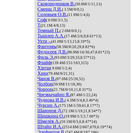
Сковородников В.
(30.8M/1/11,13)
Смерш Д.И.
( 3.5M/0/0,1)
Соловьев О.В.
(11.9M/1/4,6)
Соф
( 0.0M/3/1,5)
Т
(21.1M/4/8,13)
Темный П.
( 2.0M/0/0,1)
Тышлер А.А.
(17.4M/2/6,9,8.61*13)
Ухти -.
(41.0M/1/13,15,8.19*5)
Фантомъ
(58.5M/8/20,29,8.82*6)
Федосеев Д.В.
(96.9M/16/30,47,8.81*23)
Филь Э.
(93.0M/3/29,33,8.57*12)
Флайф
(139.4M/151/163,315)
Хiртш
( 9.6M/1/2,4)
Хню
(79.4M/9/21,31)
Чанов В.
(97.0M/25/26,52)
Чолбон
(59.9M/11/18,30)
Чороон
(21.7M/0/10,11,8.31*5)
Чрезвычайно Я.
(87.4M/1/22,24)
Чуднова И.В.
( 4.3M/3/4,8,3.46*4)
Чурсин А.
(175.1M/1/59,61,8.17*7)
Шаронов Д.
(72.1M/1/19,21,8.54*7)
Шишкина О.
(19.9M/1/3,5,7.00*3)
Шмелёв А.
(10.1M/0/5,6,8.47*24)
Штайн И.А.
(2514.8M/2/667,670,6.19*74)
Элефантов В.
(747.4M/8/187,196)