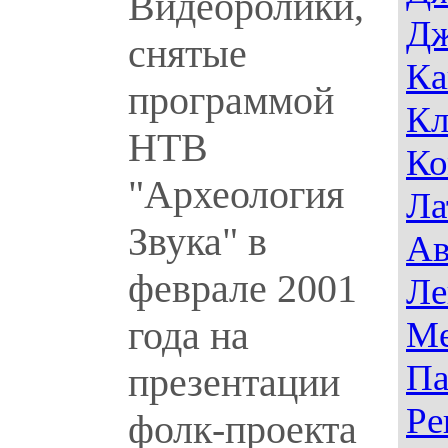
Видеоролики,
Дж
снятые
Ка
программой
Кл
НТВ
Ко
"Археология
Ла
Звука" в
Ав
феврале 2001
Ле
года на
Ме
Па
презентации
Ре
фолк-проекта