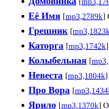
Домовинка
[
mp3,17
Её Имя
[
mp3,2789k
]
Грешник
[
mp3,1823
Каторга
[
mp3,1742k
Колыбельная
[
mp3,
Невеста
[
mp3,1804k
]
Про Вора
[
mp3,1434
Ярило
[
mp3,1370k
] 