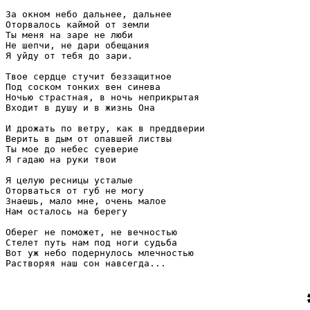
За окном небо дальнее, дальнее

Оторвалось каймой от земли

Ты меня на заре не люби

Не шепчи, не дари обещания

Я уйду от тебя до зари.

Твое сердце стучит беззащитное

Под соском тонких вен синева

Ночью страстная, в ночь неприкрытая

Входит в душу и в жизнь Она

И дрожать по ветру, как в преддверии

Верить в дым от опавшей листвы

Ты мое до небес суеверие

Я гадаю на руки твои

Я целую ресницы усталые

Оторваться от губ не могу

Знаешь, мало мне, очень малое

Нам осталось на берегу

Оберег не поможет, не вечностью

Стелет путь нам под ноги судьба

Вот уж небо подернулось млечностью
