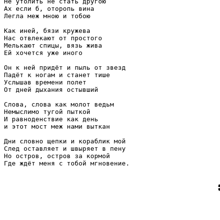
Не утолить не стать другою

Ах если б, оторопь вина

Легла меж мною и тобою

Как иней, бязи кружева

Нас отвлекают от простого

Мелькают спицы, вязь жива

Ей хочется уже иного

Он к ней придёт и пыль от звезд

Падёт к ногам и станет тише

Услышав времени полет

От дней дыхания остывший

Слова, слова как молот ведьм

Немыслимо тугой пыткой

И равноденствие как день

и этот мост меж нами выткан

Дни словно щепки и кораблик мой

След оставляет и швыряет в пену

Но остров, остров за кормой

Где ждёт меня с тобой мгновение.