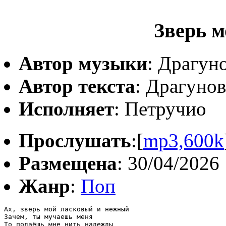
Зверь 
Автор музыки
: Драгун
Автор текста
: Драгуно
Исполняет
: Петручио
Прослушать
:[
mp3,600k
Размещена
: 30/04/2026
Жанр
:
Поп
Ах, зверь мой ласковый и нежный

Зачем, ты мучаешь меня

То подаёшь мне нить надежды
