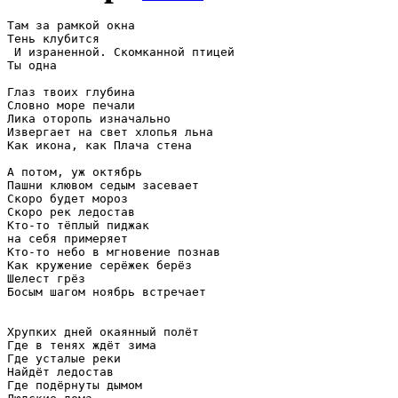
Там за рамкой окна

Тень клубится

 И израненной. Скомканной птицей

Ты одна

Глаз твоих глубина

Словно море печали

Лика оторопь изначально

Извергает на свет хлопья льна

Как икона, как Плача стена

А потом, уж октябрь

Пашни клювом седым засевает

Скоро будет мороз

Скоро рек ледостав

Кто-то тёплый пиджак 

на себя примеряет

Кто-то небо в мгновение познав

Как кружение серёжек берёз

Шелест грёз

Босым шагом ноябрь встречает

Хрупких дней окаянный полёт

Где в тенях ждёт зима

Где усталые реки

Найдёт ледостав

Где подёрнуты дымом
