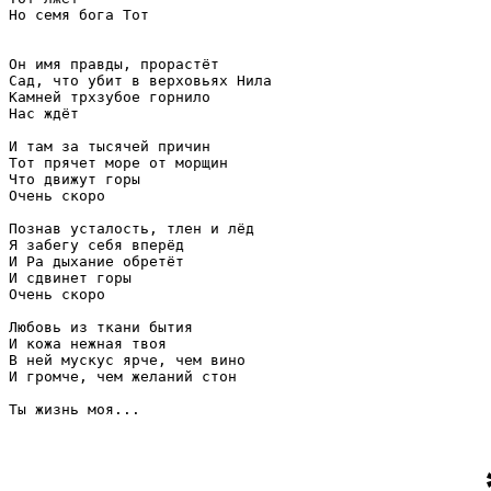
Но семя бога Тот

Он имя правды, прорастёт

Сад, что убит в верховьях Нила

Камней трхзубое горнило

Нас ждёт

И там за тысячей причин

Тот прячет море от морщин

Что движут горы

Очень скоро

Познав усталость, тлен и лёд

Я забегу себя вперёд

И Ра дыхание обретёт

И сдвинет горы

Очень скоро

Любовь из ткани бытия 

И кожа нежная твоя

В ней мускус ярче, чем вино

И громче, чем желаний стон

Ты жизнь моя...
