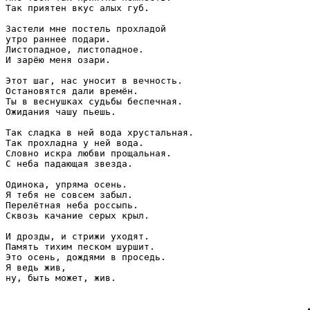
Так приятен вкус алых губ.

Застели мне постель прохладой

утро раннее подари.

Листопадное, листопадное.

И зарёю меня озари.

Этот шаг, нас уносит в вечность.

Остановятся дали времён.

Ты в веснушках судьбы беспечная.

Ожидания чашу пьешь.

Так сладка в ней вода хрустальная.

Так прохладна у ней вода.

Словно искра любви прощальная.

С неба падающая звезда.

Одинока, упряма осень.

Я тебя не совсем забыл.

Перелётная неба россыпь.

Сквозь качание серых крыл.

И дрозды, и стрижи уходят.

Память тихим песком шуршит.

Это осень, дождями в проседь.

Я ведь жив, 

ну, быть может, жив.