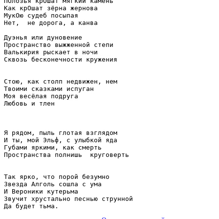
ПОлозья крОшат мягкий камень

Как крОшат зёрна жернова

МукОю судеб посыпая

Нет,  не дорога, а канва

Дуэнья или дуновение

Пространство выжженной степи

Валькирия рыскает в ночи

Сквозь бесконечности кружения

Стою, как столп недвижен, нем

Твоими сказками испуган

Моя весёлая подруга

Любовь и тлен

Я рядом, пыль глотая взглядом

И ты, мой Эльф, с улыбкой яда

Губами яркими, как смерть

Пространства полнишь  круговерть

Так ярко, что порой безумно

Звезда Алголь сошла с ума

И Вероники кутерьма

Звучит хрустально песнью струнной

Да будет тьма.