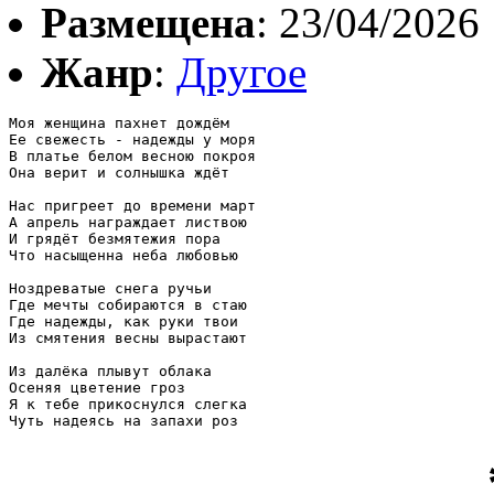
Размещена
: 23/04/2026
Жанр
:
Другое
Моя женщина пахнет дождём

Ее свежесть - надежды у моря

В платье белом весною покроя

Она верит и солнышка ждёт

Нас пригреет до времени март

А апрель награждает листвою

И грядёт безмятежия пора

Что насыщенна неба любовью

Ноздреватые снега ручьи

Где мечты собираются в стаю

Где надежды, как руки твои

Из смятения весны вырастают

Из далёка плывут облака

Осеняя цветение гроз

Я к тебе прикоснулся слегка
