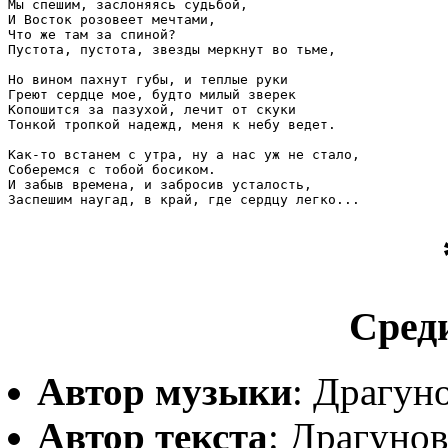
Мы спешим, заслоняясь судьбой,

И Восток розовеет мечтами,

Что же там за спиной?

Пустота, пустота, звезды меркнут во тьме,

Но вином пахнут губы, и теплые руки

Греют сердце мое, будто милый зверек

Копошится за пазухой, лечит от скуки

Тонкой тропкой надежд, меня к небу ведет.

Как-то встанем с утра, ну а нас уж не стало,

Соберемся с тобой босиком.

И забыв времена, и забросив усталость,

Сред
Автор музыки
: Драгун
Автор текста
: Драгуно