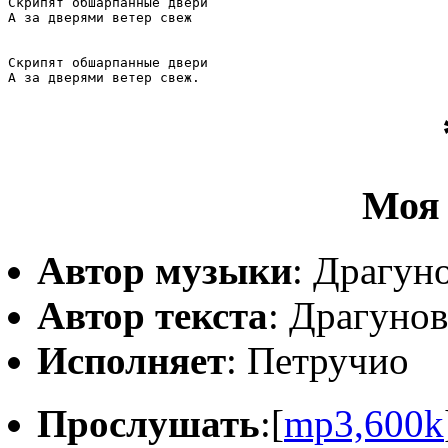
Скрипят обшарпанные двери

А за дверями ветер свеж

Скрипят обшарпанные двери

Моя
Автор музыки
: Драгун
Автор текста
: Драгуно
Исполняет
: Петручио
Прослушать
:[
mp3,600k