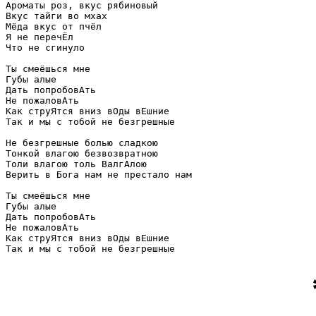
Ароматы роз, вкус рябиновый

Вкус тайги во мхах

Мёда вкус от пчёл

Я не перечЁл

Что не сгинуло

Ты смеёшься мне

Губы алые

Дать попробовАть

Не пожаловАть

Как струЯтся вниз вОды вЕшние

Так и мы с тобой не безгрешные

Не безгрешные болью сладкою

Тонкой влагою безвозвратною

Толи влагою толь ВалгАлою

Верить в Бога нам не престало нам

Ты смеёшься мне

Губы алые

Дать попробовАть

Не пожаловАть

Как струЯтся вниз вОды вЕшние
