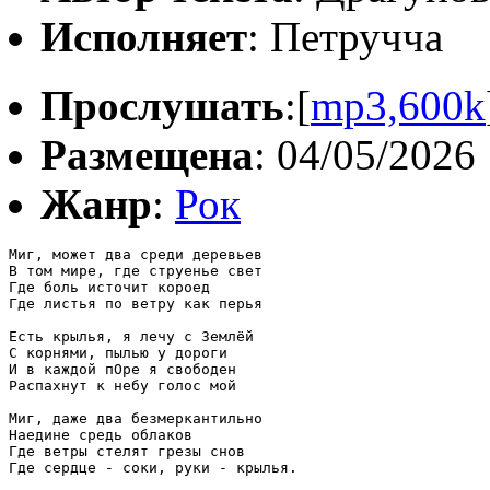
Исполняет
: Петручча
Прослушать
:[
mp3,600k
Размещена
: 04/05/2026
Жанр
:
Рок
Миг, может два среди деревьев

В том мире, где струенье свет

Где боль источит короед

Где листья по ветру как перья

Есть крылья, я лечу с Землёй

С корнями, пылью у дороги

И в каждой пОре я свободен

Распахнут к небу голос мой

Миг, даже два безмеркантильно

Наедине средь облаков

Где ветры стелят грезы снов

Где сердце - соки, руки - крылья.
