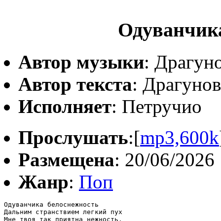
Одуванчик
Автор музыки
: Драгун
Автор текста
: Драгуно
Исполняет
: Петручио
Прослушать
:[
mp3,600k
Размещена
: 20/06/2026
Жанр
:
Поп
Одуванчика белоснежность

Дальним странствием легкий пух

Мне твоя так приятна нежность.
