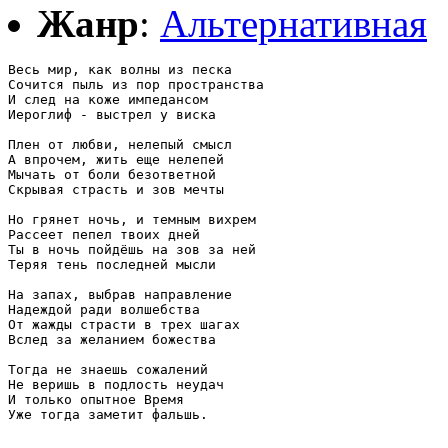
Жанр
:
Альтернативная
Весь мир, как волны из песка

Сочится пыль из пор пространства

И след на коже импедансом

Иероглиф - выстрел у виска

Плен от любви, нелепый смысл

А впрочем, жить еще нелепей

Мычать от боли безответной

Скрывая страсть и зов мечты

Но грянет ночь, и темным вихрем

Рассеет пепел твоих дней

Ты в ночь пойдёшь на зов за ней

Теряя тень последней мысли

На запах, выбрав направление

Надеждой ради волшебства

От жажды страсти в трех шагах

Вслед за желанием божества

Тогда не знаешь сожалений

Не веришь в подлость неудач

И только опытное Время

Уже тогда заметит фальшь.