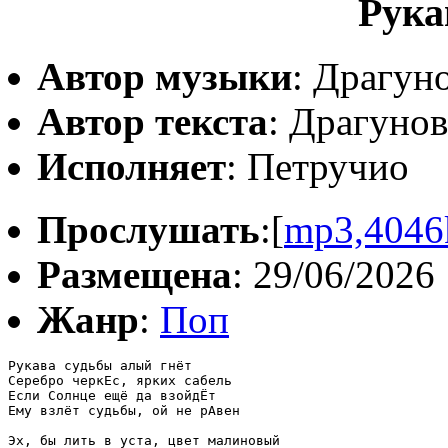
Рука
Автор музыки
: Драгун
Автор текста
: Драгуно
Исполняет
: Петручио
Прослушать
:[
mp3,4046
Размещена
: 29/06/2026
Жанр
:
Поп
Рукава судьбы алый гнёт

Серебро черкЕс, ярких сабель

Если Солнце ещё да взойдЁт

Ему взлёт судьбы, ой не рАвен

Эх, бы лить в уста, цвет малиновый
