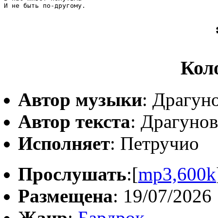
Кол
Автор музыки
: Драгун
Автор текста
: Драгуно
Исполняет
: Петручио
Прослушать
:[
mp3,600k
Размещена
: 19/07/2026
Жанр
:
Бардрок