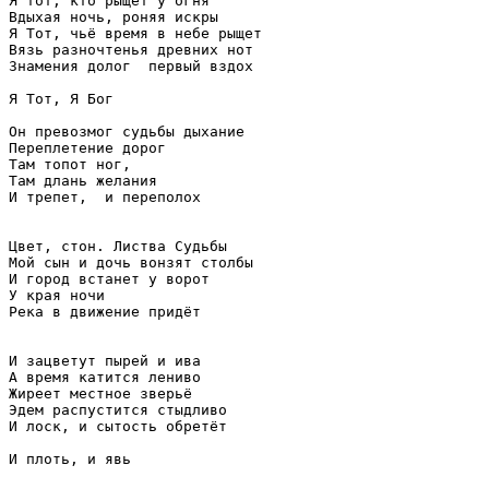
Я тот, кто рыщет у огня

Вдыхая ночь, роняя искры

Я Тот, чьё время в небе рыщет

Вязь разночтенья древних нот

Знамения долог  первый вздох

Я Тот, Я Бог

Он превозмог судьбы дыхание

Переплетение дорог

Там топот ног, 

Там длань желания

И трепет,  и переполох

Цвет, стон. Листва Судьбы

Мой сын и дочь вонзят столбы

И город встанет у ворот

У края ночи

Река в движение придёт

И зацветут пырей и ива

А время катится лениво

Жиреет местное зверьё

Эдем распустится стыдливо

И лоск, и сытость обретёт

И плоть, и явь
