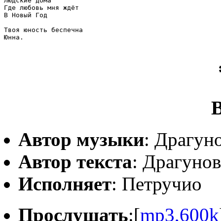
Людские дома

Где любовь мня ждёт

В Новый Год

Твоя юность беспечна

Юнна.

Автор музыки
: Драгун
Автор текста
: Драгуно
Исполняет
: Петручио
Прослушать
:[
mp3,600k