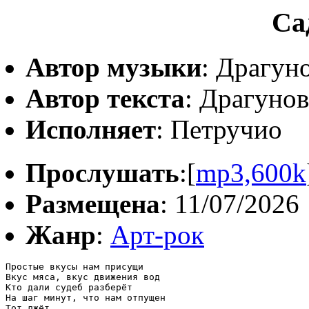
Са
Автор музыки
: Драгун
Автор текста
: Драгуно
Исполняет
: Петручио
Прослушать
:[
mp3,600k
Размещена
: 11/07/2026
Жанр
:
Арт-рок
Простые вкусы нам присущи

Вкус мяса, вкус движения вод

Кто дали судеб разберёт

На шаг минут, что нам отпущен

Тот лжёт
