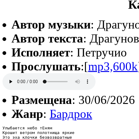
К
Автор музыки
: Драгун
Автор текста
: Драгуно
Исполняет
: Петручио
Прослушать
:[
mp3,600k
Размещена
: 30/06/2026
Жанр
:
Бардрок
Улыбается небо тЕням

Крошит ветром полотнища яркие

Это эха клочки безвозвратные
