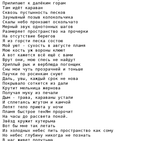
Прилипают к далёким горам

Там идёт караван

Сквозь пустынность песков

Заунывный позыв колокольчика

Скалы небо пронзают оскольчато

Мерный звук однотонных шагов

Размеряет пространство на прочерки

На отсутствие берегов

Я из горсти песка состою

Мой уют - сухость в августе пламя

Мою кость уж вороны клюют

А вот кажется всё ещё с вами

Врут они, мою спесь не найдут

Хриплый рык и верблюда погонщик

Сны мои чуть прозрачней и тоньше

Паучки по росинкам снуют

Даль, увы, каждый срок не нова

Покрывало соткется из дали

Крутит мельница жернова

Получая муку из печали

Дым - трава, караваны устали

И сплетаясь жгутом и камчой

Лепят тело приюта у ночи

Пламя быстрое тенЯм пророчит

На часы до рассвета покой.

Звёзд кружит кутерьма

Вот бы мне так летать

Из холодных небес пить пространство как сому

Но небес глубину никогда не познать

В нас живет полутьма
