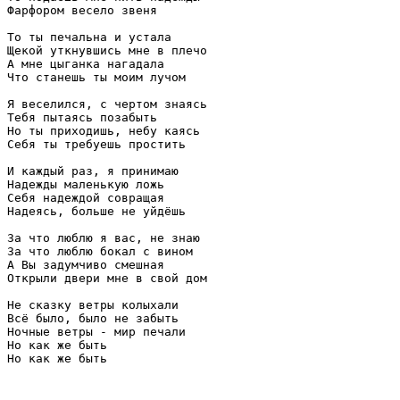
Фарфором весело звеня

То ты печальна и устала

Щекой уткнувшись мне в плечо

А мне цыганка нагадала

Что станешь ты моим лучом

Я веселился, с чертом знаясь

Тебя пытаясь позабыть

Но ты приходишь, небу каясь

Себя ты требуешь простить

И каждый раз, я принимаю

Надежды маленькую ложь

Себя надеждой совращая

Надеясь, больше не уйдёшь

За что люблю я вас, не знаю

За что люблю бокал с вином

А Вы задумчиво смешная

Открыли двери мне в свой дом

Не сказку ветры колыхали

Всё было, было не забыть

Ночные ветры - мир печали

Но как же быть

Но как же быть
