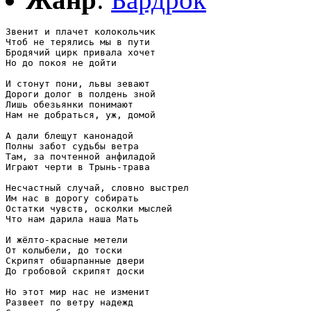
Звенит и плачет колокольчик

Чтоб не терялись мы в пути

Бродячий цирк привала хочет

Но до покоя не дойти

И стонут пони, львы зевают

Дороги долог в полдень зной

Лишь обезьянки понимают

Нам не добраться, уж, домой

А дали блещут канонадой

Полны забот судьбы ветра

Там, за почтенной анфиладой

Играют черти в Трынь-трава

Несчастный случай, словно выстрел

Им нас в дорогу собирать

Остатки чувств, осколки мыслей

Что нам дарила наша Мать

И жёлто-красные метели

От колыбели, до тоски

Скрипят обшарпанные двери

До гробовой скрипят доски

Но этот мир нас не изменит

Развеет по ветру надежд
