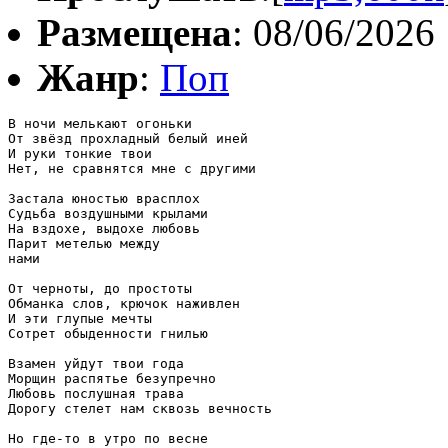
Размещена
: 08/06/2026
Жанр
:
Поп
В ночи мелькают огоньки

От звёзд прохладный белый иней

И руки тонкие твои

Нет, не сравнятся мне с другими

Застала юностью врасплох

Судьба воздушными крылами

На вздохе, выдохе любовь

Парит метелью между

нами

От черноты, до простоты

Обманка слов, крючок наживлен

И эти глупые мечты

Сотрет обыденности гнилью

Взамен уйдут твои года

Морщин распятье безупречно

Любовь послушная трава

Дорогу стелет нам сквозь вечность

Но где-то в утро по весне
