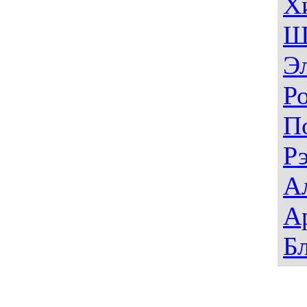
Х
Ш
Э
Р
П
Р
А
А
Б