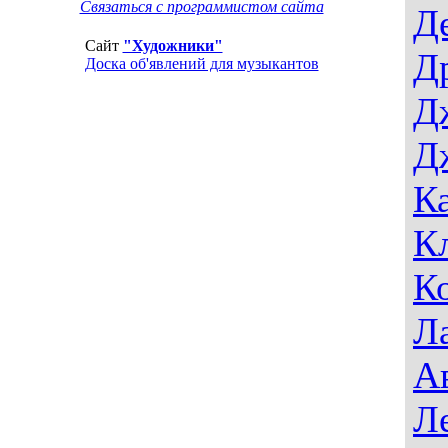
Связаться с программистом сайта
Д
Сайт
"Художники"
Д
Доска об'явлений для музыкантов
Д
Д
К
К
К
Л
А
Л