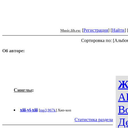
[
Регистрация
] [
Найти
] 
Music.lib.ru:
Сортировка по: [Альбо
Об авторе:
Ж
Синглы
:
AI
В
xiii-vi-xiii
[
mp3,967k
] Хип-хоп
Д
Статистика раздела