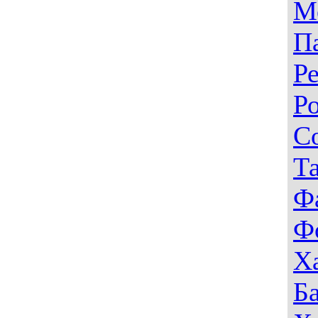
М
П
Р
Р
С
Т
Ф
Ф
Х
Б