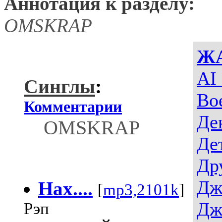
Аннотация к разделу:
OMSKRAP
Ж
AI
Синглы
:
Во
Комментарии
Де
OMSKRAP
Де
Др
Дж
Нах....
[
mp3,2101k
]
Дж
Рэп