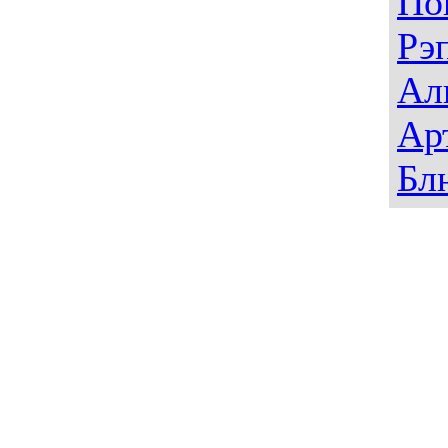
По
Рэ
Ал
Ар
Бл