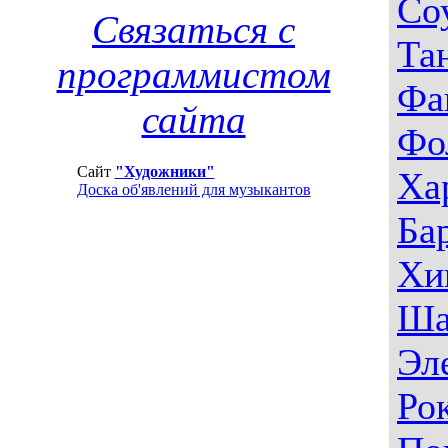
Со
Связаться с
Та
программистом
Фа
сайта
Фо
Сайт
"Художники"
Ха
Доска об'явлений для музыкантов
Ба
Хи
Ша
Эл
Ро