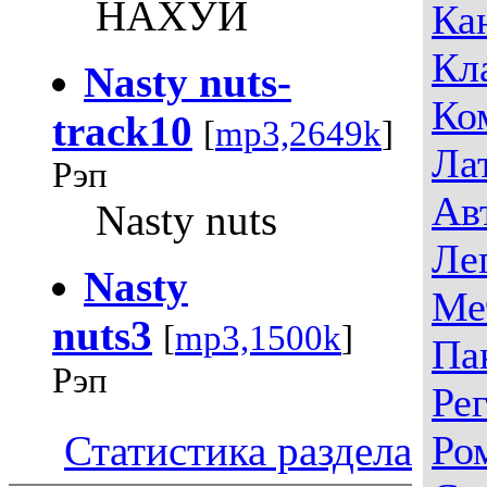
НАХУЙ
Ка
Кл
Nasty nuts-
Ко
track10
[
mp3,2649k
]
Ла
Рэп
Ав
Nasty nuts
Ле
Nasty
Ме
nuts3
[
mp3,1500k
]
Па
Рэп
Ре
Статистика раздела
Ро