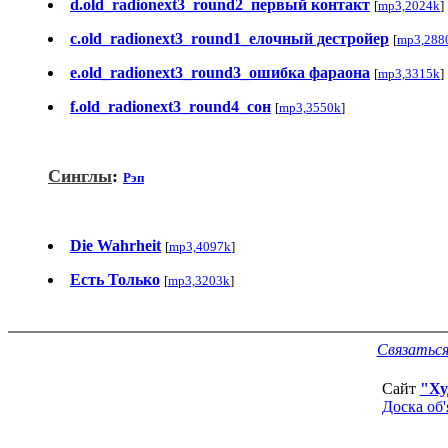
d.old_radionext3_round2_первый контакт
[
mp3,2024k
]
c.old_radionext3_round1_елочный дестройер
[
mp3,288
e.old_radionext3_round3_ошибка фараона
[
mp3,3315k
]
f.old_radionext3_round4_сон
[
mp3,3550k
]
Синглы
:
Рэп
Die Wahrheit
[
mp3,4097k
]
Есть Только
[
mp3,3203k
]
Связаться
Сайт
"Ху
Доска об