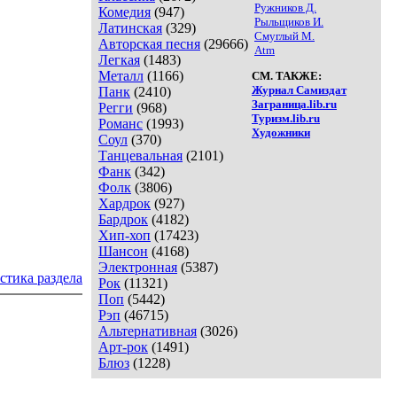
Ружников Д.
Комедия
(947)
Рыльщиков И.
Латинская
(329)
Смуглый М.
Авторская песня
(29666)
Atm
Легкая
(1483)
Металл
(1166)
СМ. ТАКЖЕ:
Журнал Самиздат
Панк
(2410)
Заграница.lib.ru
Регги
(968)
Туризм.lib.ru
Романс
(1993)
Художники
Соул
(370)
Танцевальная
(2101)
Фанк
(342)
Фолк
(3806)
Хардрок
(927)
Бардрок
(4182)
Хип-хоп
(17423)
Шансон
(4168)
Электронная
(5387)
стика раздела
Рок
(11321)
Поп
(5442)
Рэп
(46715)
Альтернативная
(3026)
Арт-рок
(1491)
Блюз
(1228)