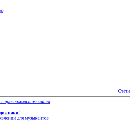
0k
]
Стати
 с программистом сайта
дожники"
'явлений для музыкантов