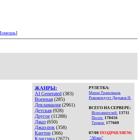
Помощь
]
ЖАНРЫ:
РУЛЕТКА:
Марш Трансвааль
AI Generated
(383)
Рекомендует Дядьков Н.
Военная
(285)
Декламация
(2961)
ВСЕГО НА СЕРВЕРЕ:
Детская
(928)
Исполнителей:
13711
Другое
(11288)
Песен:
178416
Джаз
(650)
Треков:
177669
Джаз-рок
(358)
Кантри
(366)
07/08
ПОЗДРАВЛЯЕМ
:
"Абзац"
Классика
(2672)