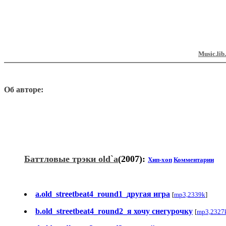
Music.lib
Об авторе:
Баттловые трэки old`а
(2007):
Хип-хоп
Комментарии
a.old_streetbeat4_round1_другая игра
[
mp3,2339k
]
b.old_streetbeat4_round2_я хочу снегурочку
[
mp3,2327