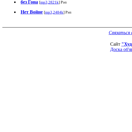
без Гона
[
mp3,2821k
] Рэп
Нет Войне
[
mp3,2484k
] Рэп
Связаться 
Сайт
"Худ
Доска об'