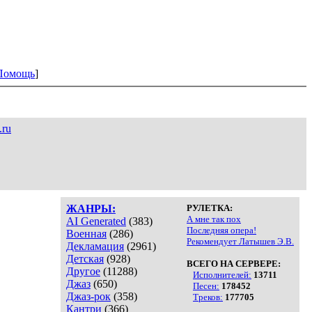
Помощь
]
.ru
ЖАНРЫ:
РУЛЕТКА:
А мне так пох
AI Generated
(383)
Последняя опера!
Военная
(286)
Рекомендует Латышев Э.В.
Декламация
(2961)
Детская
(928)
ВСЕГО НА СЕРВЕРЕ:
Другое
(11288)
Исполнителей:
13711
Джаз
(650)
Песен:
178452
Джаз-рок
(358)
Треков:
177705
Кантри
(366)