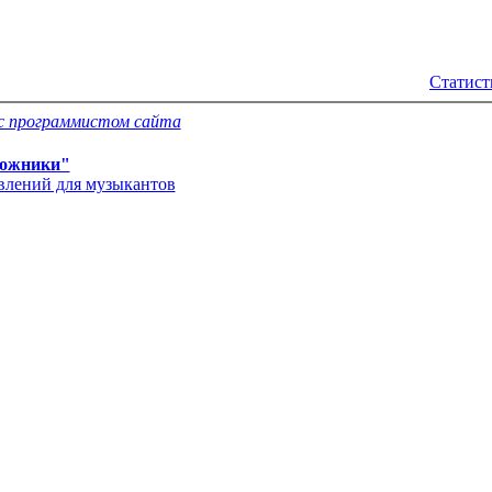
Статист
с программистом сайта
ожники"
явлений для музыкантов