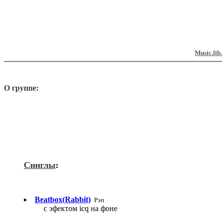
Music.lib
О группе:
Синглы
:
Beatbox(Rabbit)
Рэп
с эфектом icq на фоне