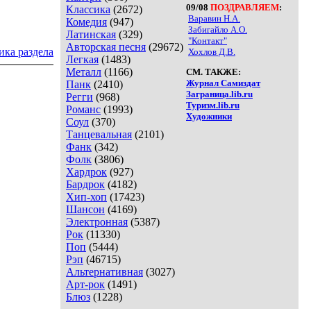
09/08
ПОЗДРАВЛЯЕМ
:
Классика
(2672)
Варавин Н.А.
Комедия
(947)
Забигайло А.О.
Латинская
(329)
"Контакт"
Авторская песня
(29672)
ика раздела
Хохлов Д.В.
Легкая
(1483)
Металл
(1166)
СМ. ТАКЖЕ:
Журнал Самиздат
Панк
(2410)
Заграница.lib.ru
Регги
(968)
Туризм.lib.ru
Романс
(1993)
Художники
Соул
(370)
Танцевальная
(2101)
Фанк
(342)
Фолк
(3806)
Хардрок
(927)
Бардрок
(4182)
Хип-хоп
(17423)
Шансон
(4169)
Электронная
(5387)
Рок
(11330)
Поп
(5444)
Рэп
(46715)
Альтернативная
(3027)
Арт-рок
(1491)
Блюз
(1228)