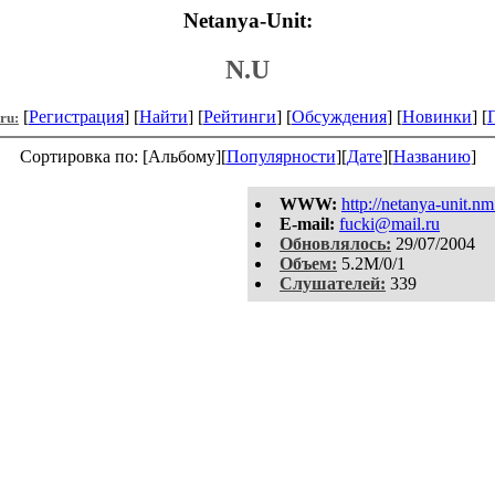
Netanya-Unit:
N.U
[
Регистрация
] [
Найти
] [
Рейтинги
] [
Обсуждения
] [
Новинки
] [
.ru:
Сортировка по: [Альбому][
Популярности
][
Дате
][
Названию
]
WWW:
http://netanya-unit.nm
E-mail:
fucki@mail.ru
Обновлялось:
29/07/2004
Объем:
5.2M/0/1
Слушателей:
339