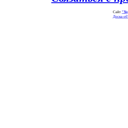
Сайт
"Ху
Доска об