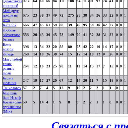
здравствует
973
64
60
66
84
111
108
64
113
91
97
74
41
0
0
1
сюрприз!
Мой друг
похож на
675
23
38
37
49
72
275
28
38
34
26
33
22
0
0
1
лето
Катерок
666
47
65
61
59
88
39
49
95
58
36
42
27
0
0
1
Любовь
обманчива
558
26
43
39
45
73
149
29
41
32
28
31
22
0
0
1
бывает
Боже
396
13
34
22
20
88
80
25
42
22
19
14
17
0
0
1
воззри
Дождь
268
14
18
26
38
74
15
12
14
10
12
9
26
0
0
1
Мы с тобой
такие
264
12
16
23
25
98
11
11
14
15
17
7
15
0
0
1
разные
люди
Берега
247
19
17
27
20
67
12
14
20
11
7
15
18
0
0
1
желания
Ты-человек
57
2
7
4
5
12
9
10
2
2
2
1
1
0
1
1
Баюшки-
баю Из м-ф
Бременские
50
5
14
4
1
9
8
3
2
2
1
1
0
0
0
1
музыканты
(Mix)
Связаться с п