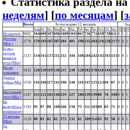
Статистика раздела на t
неделям
] [
по месяцам
] [
з
Всего
За последние 12 месяцев
Au
Aug
Jul
Jun
May
Apr
Mar
Feb
Jan
Dec
Nov
Oct
Sep
05
04
03
По разделу
9692
564
609
507
696
1089
1845
867
736
771
659
738
611
0
1
1
Детство
2776
179
193
167
207
284
401
196
232
264
216
220
217
0
0
1
(Mix )
Если с
другом
2331
154
161
137
211
252
344
168
204
242
142
165
151
0
0
1
вышел в
путь (Mix)
Песня
1832
126
129
119
136
215
238
128
182
178
118
144
119
0
0
1
гонщиков
Дорога
добра (Mix
1550
116
160
117
141
190
140
110
147
125
123
94
87
0
0
1
)
Настоящий
1547
113
121
101
140
219
127
186
139
139
86
76
100
0
0
1
друг (Mix )
Не
волнуйтесь
1192
95
97
80
100
168
158
75
111
103
69
65
71
0
0
1
понапрасну
33 коровы
1129
80
81
82
82
173
131
62
109
114
65
92
58
0
0
1
(Mix)
Да