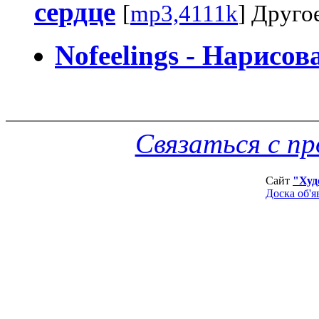
сердце
[
mp3,4111k
] Друго
Nofeelings - Нарисо
Связаться с п
Сайт
"Худ
Доска об'