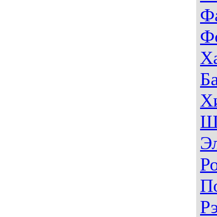
Ф
Ф
Х
Б
Х
Ш
Э
Р
П
Р