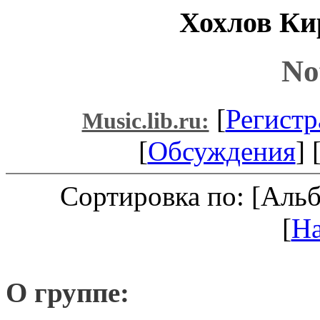
Хохлов Ки
No
[
Регистр
Music.lib.ru:
[
Обсуждения
] 
Сортировка по: [Аль
[
Н
О группе: