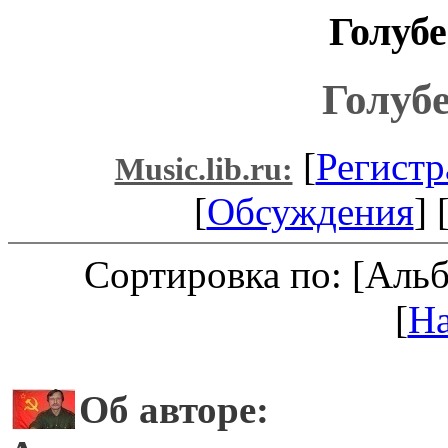
Голуб
Голуб
[
Регистр
Music.lib.ru:
[
Обсуждения
] 
Сортировка по: [Аль
[
Н
Об авторе: