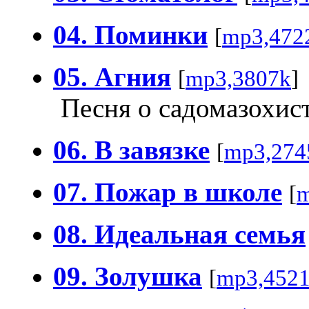
04. Поминки
[
mp3,472
05. Агния
[
mp3,3807k
]
Песня о садомазохис
06. В завязке
[
mp3,274
07. Пожар в школе
[
m
08. Идеальная семья
09. Золушка
[
mp3,452