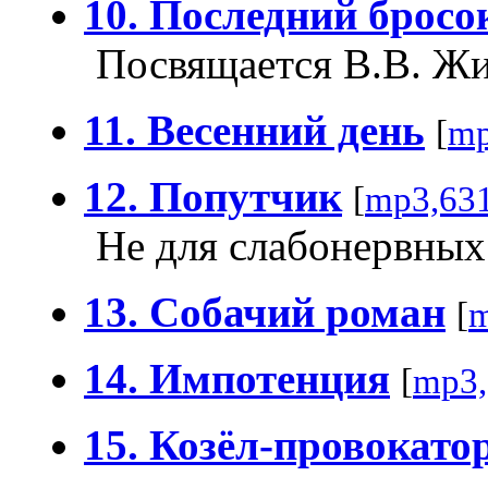
10. Последний бросо
Посвящается В.В. Ж
11. Весенний день
[
mp
12. Попутчик
[
mp3,63
Не для слабонервных
13. Собачий роман
[
m
14. Импотенция
[
mp3,
15. Козёл-провокато