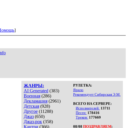
Помощь
]
info
ЖАНРЫ:
РУЛЕТКА:
Ярило
AI Generated
(383)
Рекомендует Сибирская Э.М.
Военная
(286)
Декламация
(2961)
ВСЕГО НА СЕРВЕРЕ:
Детская
(928)
Исполнителей:
13711
Другое
(11288)
Песен:
178416
Джаз
(650)
Треков:
177669
Джаз-рок
(358)
Кантри
(366)
08/08
ПОЗДРАВЛЯЕМ
: