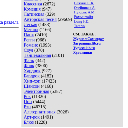
Нежина С.К.
Классика
(2672)
Олейников А.
Комедия
(947)
Пундык А.М.
Латинская
(329)
Роммштайн
Авторская песня
(29669)
Long F.D.
а раздела
Легкая
(1483)
Tatarin
Металл
(1166)
СМ. ТАКЖЕ:
Панк
(2410)
Журнал Самиздат
Регги
(968)
Заграница.lib.ru
Романс
(1993)
Туризм.lib.ru
Соул
(370)
Художники
Танцевальная
(2101)
Фанк
(342)
Фолк
(3806)
Хардрок
(927)
Бардрок
(4182)
Хип-хоп
(17423)
Шансон
(4168)
Электронная
(5387)
Рок
(11326)
Поп
(5444)
Рэп
(46715)
Альтернативная
(3026)
Арт-рок
(1491)
Блюз
(1228)