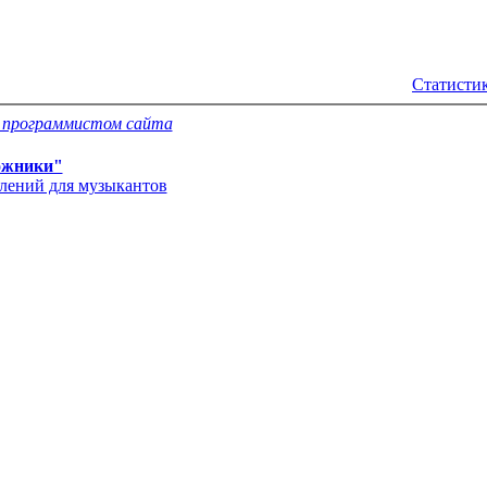
Статистик
с программистом сайта
ожники"
влений для музыкантов