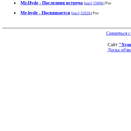
Mr.Hyde - Последняя встреча
[
mp3,3586k
] Рэп
Mr-hyde - Посвящается
[
mp3,3202k
] Рэп
Связаться 
Сайт
"Худ
Доска об'я