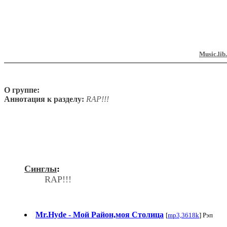
Music.lib
О группе:
Аннотация к разделу:
RAP!!!
Синглы
:
RAP!!!
Mr.Hyde - Мой Район,моя Столица
[
mp3,3618k
] Рэп