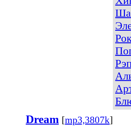
Хи
Ша
Эл
Ро
По
Рэ
Ал
Ар
Бл
Dream
[
mp3,3807k
]