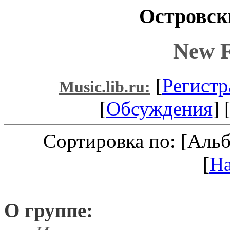
Островск
New F
[
Регистр
Music.lib.ru:
[
Обсуждения
] 
Сортировка по: [Аль
[
Н
О группе: