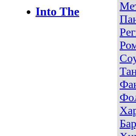
Ме
Into The
Па
Рег
Ро
Со
Тан
Фа
Фо
Ха
Ба