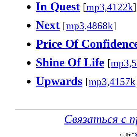
In Quest
[
mp3,4122k
]
Next
[
mp3,4868k
]
Price Of Confidenc
Shine Of Life
[
mp3,5
Upwards
[
mp3,4157k
Связаться с 
Сайт
"