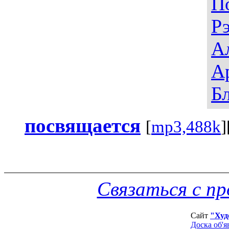
П
Р
А
А
Б
посвящается
[
mp3,488k
]
Связаться с п
Сайт
"Худ
Доска об'