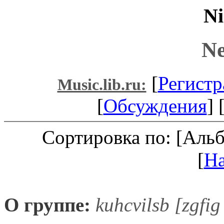
Ni
Ne
[
Регистр
Music.lib.ru:
[
Обсуждения
] 
Сортировка по: [Аль
[
Н
О группе:
kuhcvilsb [zgfig