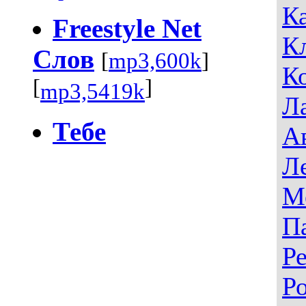
К
Freestyle Net
К
Слов
[
mp3,600k
]
К
[
]
mp3,5419k
Л
Тебе
А
Л
М
П
Р
Р