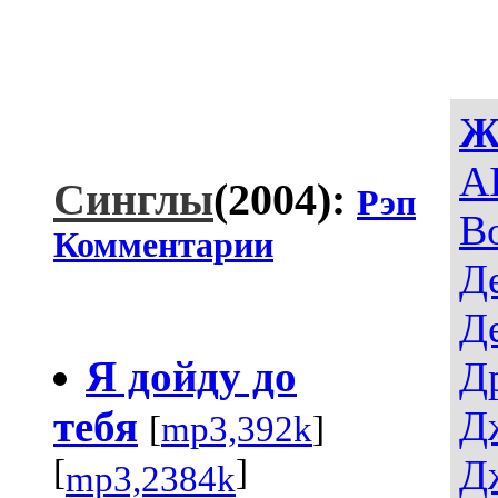
Ж
AI
Синглы
(2004):
Рэп
В
Комментарии
Д
Д
Я дойду до
Д
тебя
Д
[
mp3,392k
]
Д
[
]
mp3,2384k