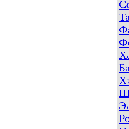
С
Т
Ф
Ф
Х
Б
Х
Ш
Э
Р