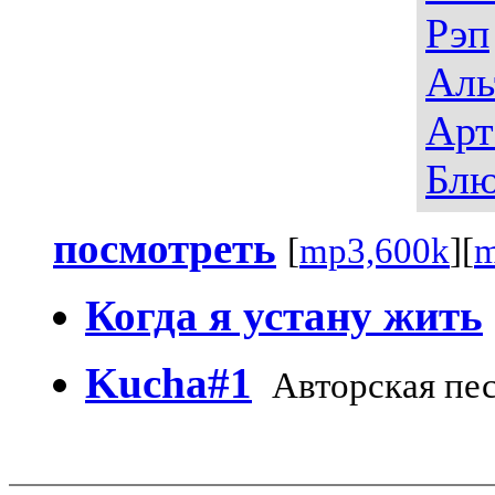
Рэп
Аль
Арт
Блю
посмотреть
[
mp3,600k
][
m
Когда я устану жить
Kucha#1
Авторская пе