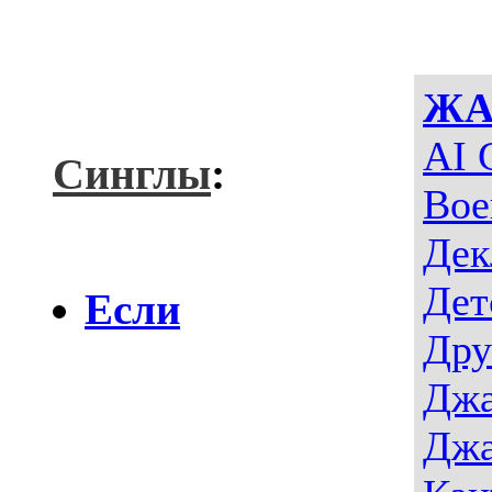
ЖА
AI 
Синглы
:
Вое
Дек
Дет
Если
Дру
Джа
Джа