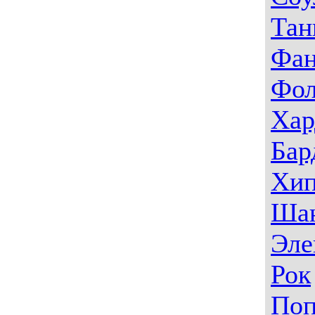
Тан
Фа
Фо
Хар
Бар
Хип
Ша
Эле
Рок
По