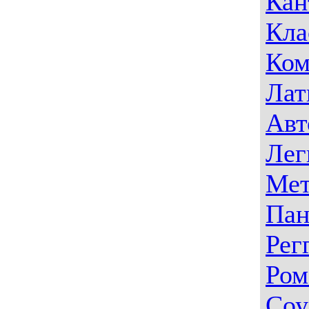
Кан
Кла
Ком
Лат
Авт
Лег
Мет
Пан
Рег
Ром
Соу