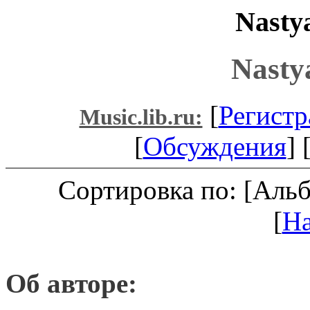
Nasty
Nasty
[
Регистр
Music.lib.ru:
[
Обсуждения
] 
Сортировка по: [Аль
[
Н
Об авторе: