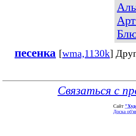
Аль
Арт
Блю
песенка
[
wma,1130k
] Дру
Связаться с п
Сайт
"Худ
Доска об'