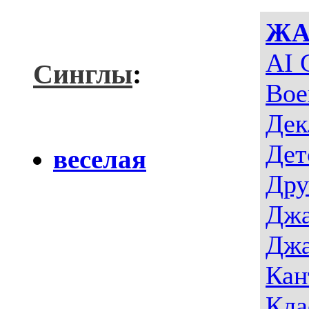
ЖА
AI 
Синглы
:
Вое
Дек
Дет
веселая
Дру
Джа
Джа
Кан
Кла