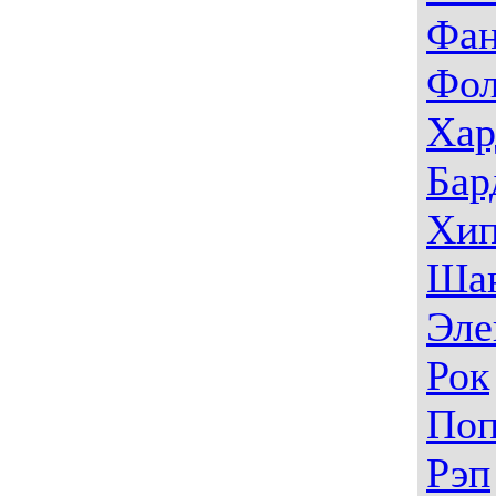
Фа
Фо
Хар
Бар
Хип
Ша
Эле
Рок
По
Рэп