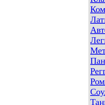
Ком
Лат
Авт
Лег
Мет
Пан
Рег
Ром
Соу
Тан