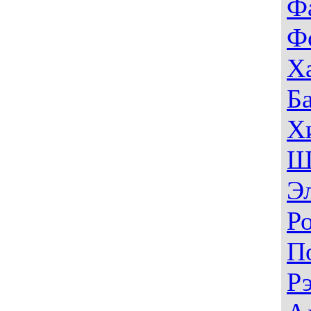
Ф
Ф
Х
Б
Х
Ш
Э
Р
П
Р