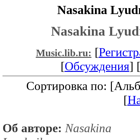
Nasakina Lyud
Nasakina Lyud
[
Регистр
Music.lib.ru:
[
Обсуждения
] 
Сортировка по: [Аль
[
Н
Об авторе:
Nasakina