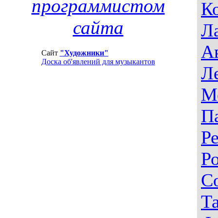
программистом
К
сайта
Л
А
Сайт
"Художники"
Доска об'явлений для музыкантов
Л
М
П
Р
Р
С
Т