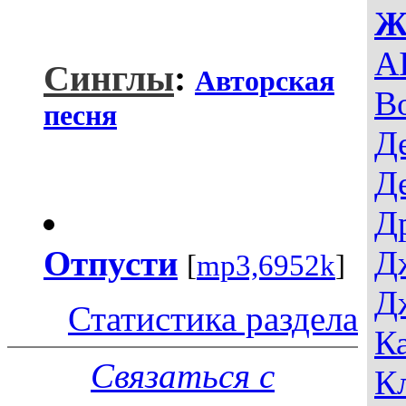
Ж
AI
Синглы
:
Авторская
В
песня
Д
Д
Д
Отпусти
Д
[
mp3,6952k
]
Д
Статистика раздела
К
Связаться с
К