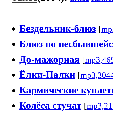
Бездельник-блюз
[
mp
Блюз по несбывшейс
До-мажорная
[
mp3,46
Ёлки-Палки
[
mp3,304
Кармические купле
Колёса стучат
[
mp3,21