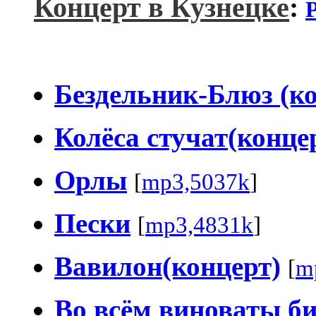
Концерт в Кузнецке
:
Бездельник-Блюз (ко
Колёса стучат(конце
Орлы
[
mp3,5037k
]
Пески
[
mp3,4831k
]
Вавилон(концерт)
[
m
Во всём виноваты б