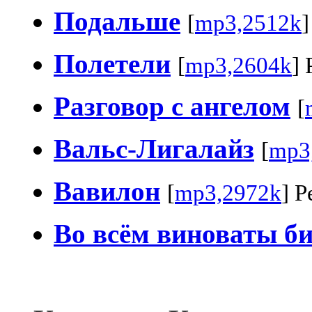
Подальше
[
mp3,2512k
]
Полетели
[
mp3,2604k
] 
Разговор с ангелом
[
Вальс-Лигалайз
[
mp3
Вавилон
[
mp3,2972k
] Р
Во всём виноваты б