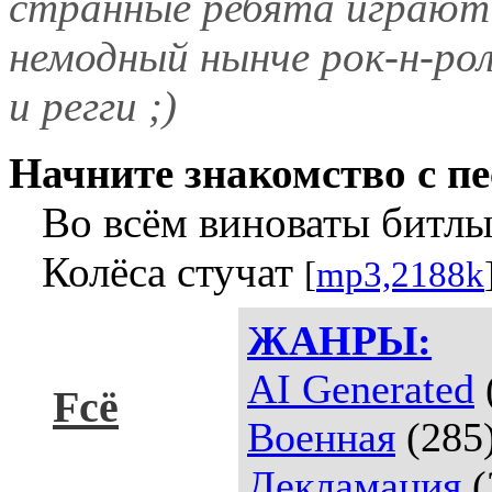
странные ребята играют
немодный нынче рок-н-ро
и регги ;)
Начните знакомство с пе
Во всём виноваты битл
Колёса стучат
[
mp3,2188k
ЖАНРЫ:
AI Generated
Fсё
Военная
(285
Декламация
(