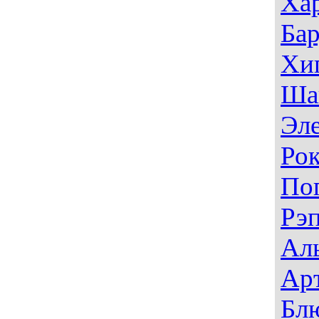
Ха
Ба
Хи
Ша
Эл
Ро
По
Рэ
Ал
Ар
Бл