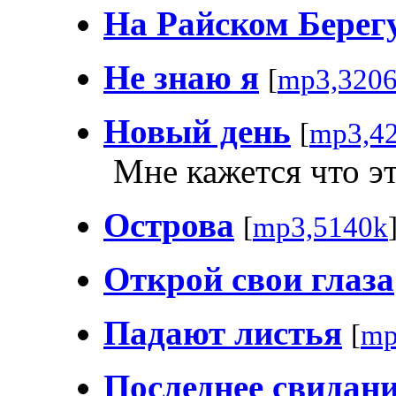
На Райском Берег
Не знаю я
[
mp3,320
Новый день
[
mp3,4
Мне кажется что э
Острова
[
mp3,5140k
Открой свои глаза
Падают листья
[
mp
Последнее свидан