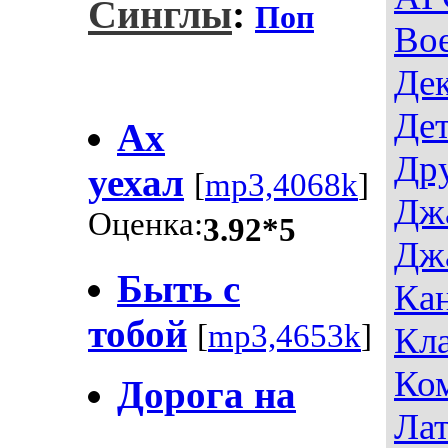
Синглы
:
Поп
Во
Де
Дет
Ах
Др
уехал
[
mp3,4068k
]
Дж
Оценка:
3.92*5
Дж
Быть с
Ка
тобой
[
mp3,4653k
]
Кла
Ко
Дорога на
Лат