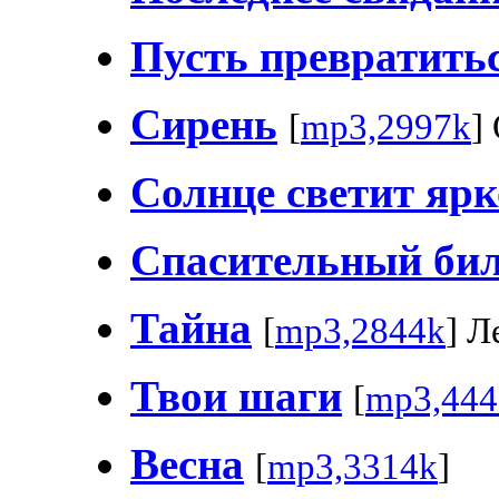
Пусть превратитьс
Сирень
[
mp3,2997k
]
Солнце светит ярк
Спасительный бил
Тайна
[
mp3,2844k
] Л
Твои шаги
[
mp3,444
Весна
[
mp3,3314k
]