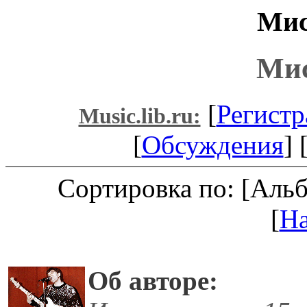
Мис
Мис
[
Регистр
Music.lib.ru:
[
Обсуждения
] 
Сортировка по: [Аль
[
Н
Об авторе: