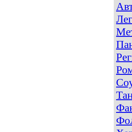
Авт
Лег
Ме
Па
Рег
Ро
Со
Тан
Фа
Фо