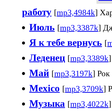
работу
[
mp3,4984k
] Ха
Июль
[
mp3,3387k
] Д
Я к тебе вернусь
[
m
Леденец
[
mp3,3389k
]
Май
[
mp3,3197k
] Рок
Mexico
[
mp3,3709k
] 
Музыка
[
mp3,4022k
]