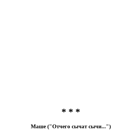
* * *
Маше ("Отчего сычат сычи...")