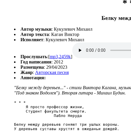
* 
Белку между
Автор музыки
: Кукулевич Михаил
Автор текста
: Каган Виктор
Исполняет
: Кукулевич Михаил
Прослушать
:[
mp3,2459k
]
Год написания
: 2012
Размещена
: 29/04/2023
Жанр
:
Авторская песня
Аннотация:
"Белку между деревьев..." - стихи Виктора Кагана, музык
"Под знаком Водолея"). Вторая гитара - Михаил Будин.
* * *

     Я просто профессор жизни,

     Студент факультета смерти.

                 Пабло Неруда

Белку между деревьев гоняют три ушлых вороны.

У деревьев суставы хрустят в ожиданьи дождей.
