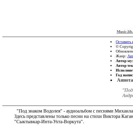
Music.lib
Оставить
© Copyri
Обновлено
Жанр:
Авт
Автор му
Автор тек
Исполняе
Год напи
Аннота
"Под
Андр
"Под знаком Водолея" - аудиоальбом с песнями Михаила
Здесь представлены только песни на стихи Виктора Кага
"Сыктывкар-Инта-Ухта-Воркута".