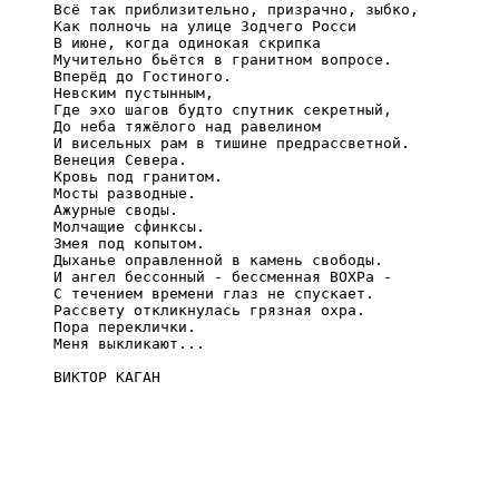
Всё так приблизительно, призрачно, зыбко,

Как полночь на улице Зодчего Росси

В июне, когда одинокая скрипка

Мучительно бьётся в гранитном вопросе.

Вперёд до Гостиного.

Невским пустынным,

Где эхо шагов будто спутник секретный,

До неба тяжёлого над равелином

И висельных рам в тишине предрассветной.

Венеция Севера.

Кровь под гранитом.

Мосты разводные.

Ажурные своды.

Молчащие сфинксы.

Змея под копытом.

Дыханье оправленной в камень свободы.

И ангел бессонный - бессменная ВОХРа -

С течением времени глаз не спускает.

Рассвету откликнулась грязная охра.

Пора переклички.

Меня выкликают...

ВИКТОР КАГАН