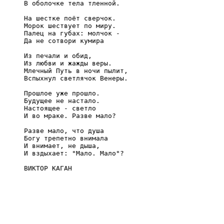
В оболочке тела тленной.

На шестке поёт сверчок.

Морок шествует по миру.

Палец на губах: молчок -

Да не сотвори кумира

Из печали и обид,

Из любви и жажды веры.

Млечный Путь в ночи пылит,

Вспыхнул светлячок Венеры.

Прошлое уже прошло.

Будущее не настало.

Настоящее - светло

И во мраке. Разве мало?

Разве мало, что душа

Богу трепетно внимала

И внимает, не дыша,

И вздыхает: "Мало. Мало"?

ВИКТОР КАГАН