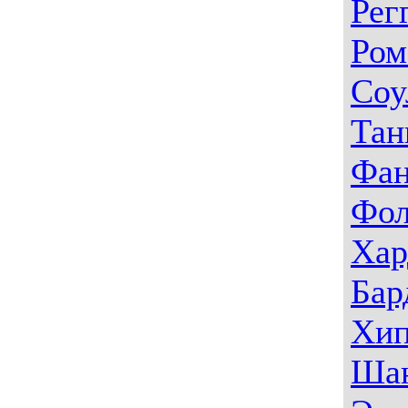
Рег
Ром
Соу
Тан
Фа
Фо
Хар
Бар
Хип
Ша