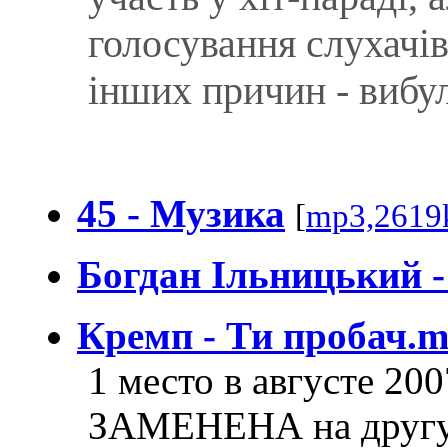
голосування слухачiв
iнших причин - вибу
45 - Музика
[
mp3,2619
Богдан Iльницький -
Кремп - Ти пробач.
1 место в августе 20
ЗАМЕНЕНА на другу