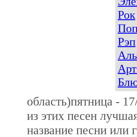
Эле
Рок
По
Рэп
Аль
Арт
Блю
область)пятница - 17
из этих песен лучша
название песни или 