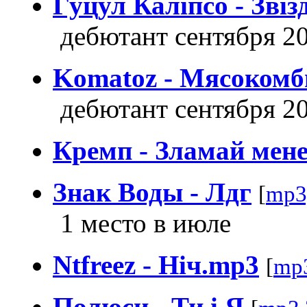
Гуцул Калiпсо - Звiз
дебютант сентября 2
Komatoz - Мясокомб
дебютант сентября 2
Кремп - Зламай мене
Знак Воды - Лдг
[
mp3
1 место в июле
Ntfreez - Нiч.mp3
[
mp
Полюси - Ти i Я