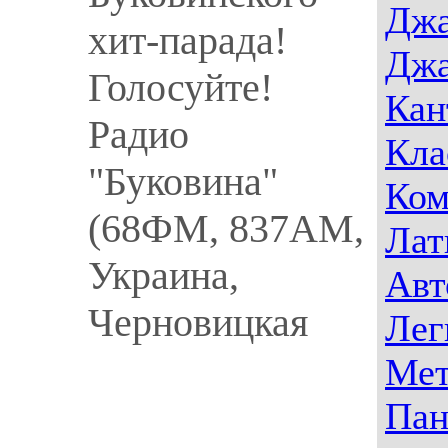
Джа
хит-парада!
Джа
Голосуйте!
Кан
Радио
Кла
"Буковина"
Ком
(68ФМ, 837АМ,
Лат
Украина,
Авт
Черновицкая
Лег
Мет
Пан