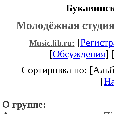
Букавинск
Молодёжная студия
[
Регистр
Music.lib.ru:
[
Обсуждения
] 
Сортировка по: [Аль
[
Н
О группе: