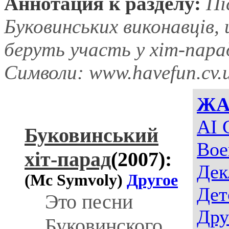
Аннотация к разделу:
Пі
Буковинських виконавців,
беруть участь у хiт-пара
Символи: www.havefun.cv.
ЖА
AI 
Буковинський
Вое
хiт-парад
(2007):
Дек
(Mc Symvoly)
Другое
Дет
Это песни
Дру
Буковинского