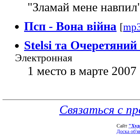
"Зламай мене навпил
Псп - Вона вiйна
[
mp3
Stelsi та Очеретяний
Электронная
1 место в марте 2007
Связаться с п
Сайт
"Худ
Доска об'