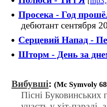
[
mp3,
Просека - Год прошё
дебютант сентября 2
Серцевий Напад - Пе
Шторм - День за дн
Вибувшi
:
(Mc Symvoly 6
Пiснi Буковинських гу
участь у хiт-парадi,