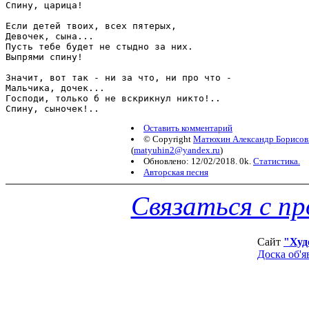
Спину, царица! 

Если детей твоих, всех пятерых, 

Девочек, сына... 

Пусть тебе будет не стыдно за них. 

Выпрями спину! 

Значит, вот так - ни за что, ни про что - 

Мальчика, дочек... 

Господи, только б не вскрикнул никто!.. 

Оставить комментарий
© Copyright
Матюхин Александр Борисов
(
matyuhin2@yandex.ru
)
Обновлено: 12/02/2018. 0k.
Статистика.
Авторская песня
Связаться с п
Сайт
"Худ
Доска об'