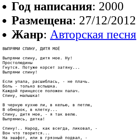
Год написания
: 2000
Размещена
: 27/12/2012
Жанр
:
Авторская песня
ВЫПРЯМИ СПИНУ, ДИТЯ МОЁ 

Выпрями спину, дитя мое. Ну! 

Простолюдины 

Гнутся. Потуже корсет затяну... 

Выпрями спину! 

Если упала, расшиблась, - не плачь. 

Боль - только вспышка. 

Каждой принцессе положен палач. 

Спину, малышка! 

В черную кухню ли, в келью, в петлю, 

В обморок, в клетку... 

Спину, дитя мое, - я так велю. 

Выпрямись, детка! 

Спину!.. Народ, как всегда, ликовал, - 

Вон что творится... 

На эшафот, или в грязный подвал, - 
