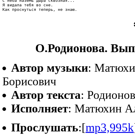
С неба наземь дыра сквозная...

Я видала тебя во сне.

О.Родионова. Выпр
Автор музыки
: Матюхи
Борисович
Автор текста
: Родионов
Исполняет
: Матюхин А
Прослушать
:[
mp3,995k