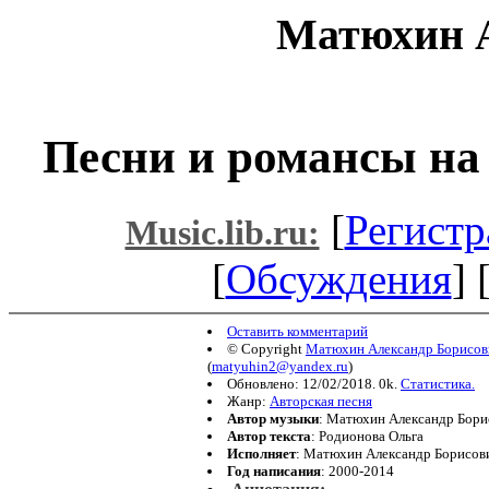
Матюхин А
Песни и романсы на
[
Регистр
Music.lib.ru:
[
Обсуждения
] 
Оставить комментарий
© Copyright
Матюхин Александр Борисов
(
matyuhin2@yandex.ru
)
Обновлено: 12/02/2018. 0k.
Статистика.
Жанр:
Авторская песня
Автор музыки
: Матюхин Александр Бори
Автор текста
: Родионова Ольга
Исполняет
: Матюхин Александр Борисов
Год написания
: 2000-2014