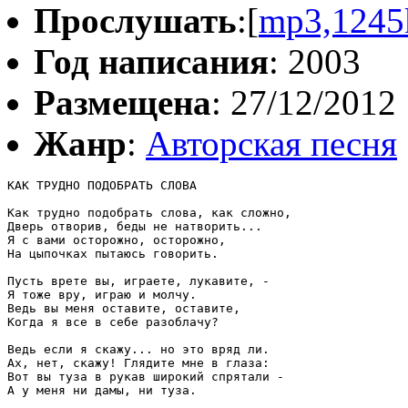
Прослушать
:[
mp3,1245
Год написания
: 2003
Размещена
: 27/12/2012
Жанр
:
Авторская песня
КАК ТРУДНО ПОДОБРАТЬ СЛОВА 

Как трудно подобрать слова, как сложно, 

Дверь отворив, беды не натворить... 

Я с вами осторожно, осторожно, 

На цыпочках пытаюсь говорить. 

Пусть врете вы, играете, лукавите, - 

Я тоже вру, играю и молчу. 

Ведь вы меня оставите, оставите, 

Когда я все в себе разоблачу? 

Ведь если я скажу... но это вряд ли. 

Ах, нет, скажу! Глядите мне в глаза: 

Вот вы туза в рукав широкий спрятали - 

А у меня ни дамы, ни туза. 
