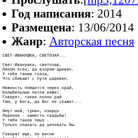
Год написания
: 2014
Размещена
: 13/06/2014
Жанр
:
Авторская песня
СВЕТ-ИВАНУШКА, СВЕТОЗАР...

Свет-Иванушка, светозар,

Ликом ясен, да взором древен.

У тебя такие глаза,

Что сбивают с пути царевен.

Нежность плещется через край,

Колыбельные петли вяжет.

Говорят, таких полон рай

Там, у Бога, да Бог не скажет...

Омут мой, туман, озерцо

Ледяное - заместо свадьбы!

У тебя такое лицо -

Только плакать да целовать бы.

Говорят еще, по весне
