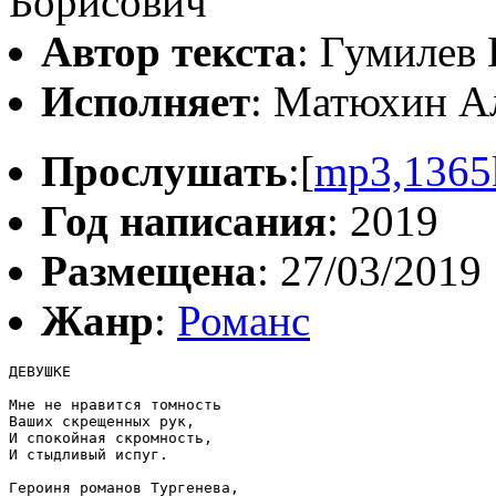
Борисович
Автор текста
: Гумилев
Исполняет
: Матюхин А
Прослушать
:[
mp3,1365
Год написания
: 2019
Размещена
: 27/03/2019
Жанр
:
Романс
ДЕВУШКЕ

Мне не нравится томность

Ваших скрещенных рук,

И спокойная скромность,

И стыдливый испуг.

Героиня романов Тургенева,
