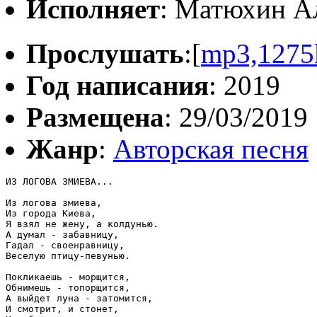
Исполняет
: Матюхин А
Прослушать
:[
mp3,1275
Год написания
: 2019
Размещена
: 29/03/2019
Жанр
:
Авторская песня
ИЗ ЛОГОВА ЗМИЕВА...

Из логова змиева,

Из города Киева,

Я взял не жену, а колдунью.

А думал - забавницу,

Гадал - своенравницу,

Веселую птицу-певунью.

Покликаешь - морщится,

Обнимешь - топорщится,

А выйдет луна - затомится,

И смотрит, и стонет,
