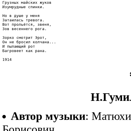
Грузных майских жуков

Изумрудные спинки.

Но в душе у меня

Затаилась тревога.

Вот прольётся, звеня,

Зов весеннего рога.

Зорко смотрит Эрот,

Он не бросил колчана...

И пылающий рот

Багровеет как рана.

Н.Гуми
Автор музыки
: Матюхи
Борисович