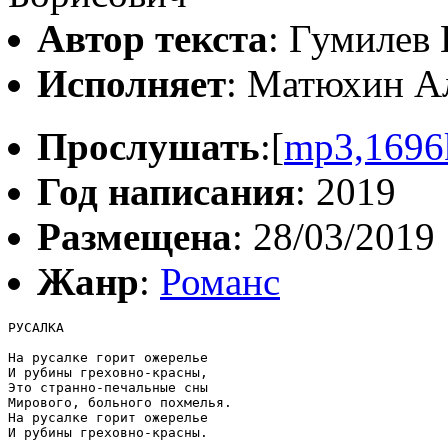
Автор текста
: Гумилев
Исполняет
: Матюхин А
Прослушать
:[
mp3,1696
Год написания
: 2019
Размещена
: 28/03/2019
Жанр
:
Романс
РУСАЛКА

На русалке горит ожерелье

И рубины греховно-красны,

Это странно-печальные сны

Мирового, больного похмелья.

На русалке горит ожерелье

И рубины греховно-красны.
