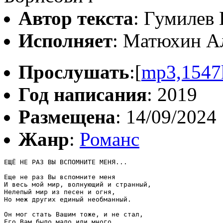
Автор текста
: Гумилев
Исполняет
: Матюхин А
Прослушать
:[
mp3,1547
Год написания
: 2019
Размещена
: 14/09/2024
Жанр
:
Романс
ЕЩЁ НЕ РАЗ ВЫ ВСПОМНИТЕ МЕНЯ...

Еще не раз Вы вспомните меня

И весь мой мир, волнующий и странный,

Нелепый мир из песен и огня,

Но меж других единый необманный.

Он мог стать Вашим тоже, и не стал,

Его Вам было мало или много,
