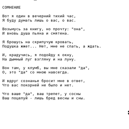
СОМНЕНИЕ

Вот я один в вечерний тихий час,

Я буду думать лишь о вас, о вас.

Возьмусь за книгу, но прочту: "она",

И вновь душа пьяна и смятена.

Я брошусь на скрипучую кровать,

Подушка жжет... Нет, мне не спать, а ждать.

И, крадучись, я подойду к окну,

На дымный луг взгляну и на луну.

Вон там, у клумб, вы мне сказали "да",

О, это "да" со мною навсегда.

И вдруг сознанье бросит мне в ответ,

Что вас покорней не было и нет.

Что ваше "да", ваш трепет, у сосны
