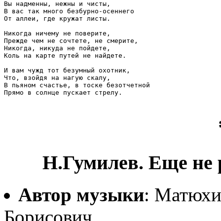
Вы надменны, нежны и чисты,

В вас так много безбурно-осеннего

От аллеи, где кружат листы.

Никогда ничему не поверите,

Прежде чем не сочтете, не смерите,

Никогда, никуда не пойдете,

Коль на карте путей не найдете.

И вам чужд тот безумный охотник,

Что, взойдя на нагую скалу,

В пьяном счастье, в тоске безотчетной

Прямо в солнце пускает стрелу.

Н.Гумилев. Еще не 
Автор музыки
: Матюхи
Борисович