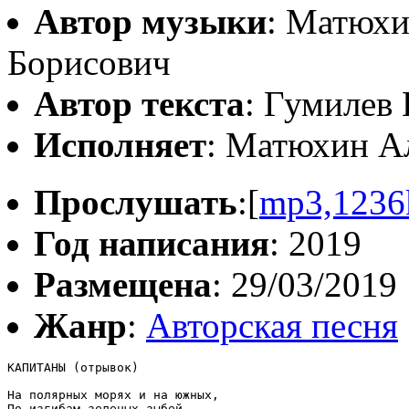
Автор музыки
: Матюхи
Борисович
Автор текста
: Гумилев
Исполняет
: Матюхин А
Прослушать
:[
mp3,1236
Год написания
: 2019
Размещена
: 29/03/2019
Жанр
:
Авторская песня
КАПИТАНЫ (отрывок)

На полярных морях и на южных,

По изгибам зеленых зыбей,
