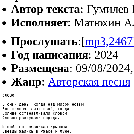
Автор текста
: Гумилев
Исполняет
: Матюхин А
Прослушать
:[
mp3,2467
Год написания
: 2024
Размещена
: 09/08/2024,
Жанр
:
Авторская песня
СЛОВО

В оный день, когда над миром новым

Бог склонял лицо своё, тогда

Солнце останавливали словом,

Словом разрушали города.

И орёл не взмахивал крылами,

Звезды жались в ужасе к луне,
