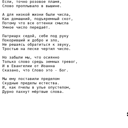
Если, точно розовое пламя,

Слово проплывало в вышине.

А для низкой жизни были числа,

Как домашний, подъяремный скот,

Потому что все оттенки смысла

Умное число передаёт.

Патриарх седой, себе под руку

Покоривший и добро и зло,

Не решаясь обратиться к звуку,

Тростью на песке чертил число.

Но забыли мы, что осиянно

Только слово средь земных тревог,

И в Евангелии от Иоанна

Сказано, что Слово это - Бог.

Мы ему поставили пределом

Скудные пределы естества.

И, как пчелы в улье опустелом,

Дурно пахнут мёртвые слова.
