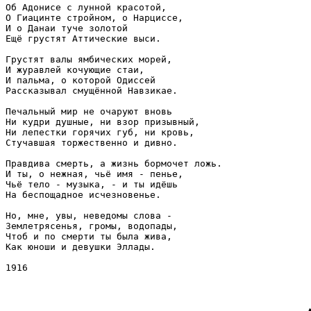
Об Адонисе с лунной красотой,

О Гиацинте стройном, о Нарциссе,

И о Данаи туче золотой

Ещё грустят Аттические выси.

Грустят валы ямбических морей,

И журавлей кочующие стаи,

И пальма, о которой Одиссей

Рассказывал смущённой Навзикае.

Печальный мир не очаруют вновь

Ни кудри душные, ни взор призывный,

Ни лепестки горячих губ, ни кровь,

Стучавшая торжественно и дивно.

Правдива смерть, а жизнь бормочет ложь.

И ты, о нежная, чьё имя - пенье,

Чьё тело - музыка, - и ты идёшь

На беспощадное исчезновенье.

Но, мне, увы, неведомы слова -

Землетрясенья, громы, водопады,

Чтоб и по смерти ты была жива,

Как юноши и девушки Эллады.

1916
