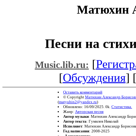
Матюхин А
Песни на стих
[
Регистр
Music.lib.ru:
[
Обсуждения
] 
Оставить комментарий
© Copyright
Матюхин Александр Борисов
(
matyuhin2@yandex.ru
)
Обновлено: 16/09/2025. 0k.
Статистика.
Жанр:
Авторская песня
Автор музыки
: Матюхин Александр Бори
Автор текста
: Гумилев Николай
Исполняет
: Матюхин Александр Борисов
Год написания
: 2008-2025