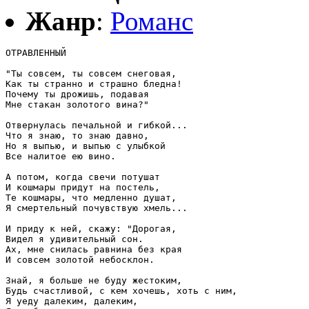
Жанр
:
Романс
ОТРАВЛЕННЫЙ 

"Ты совсем, ты совсем снеговая,

Как ты странно и страшно бледна!

Почему ты дрожишь, подавая

Мне стакан золотого вина?"

Отвернулась печальной и гибкой...

Что я знаю, то знаю давно,

Но я выпью, и выпью с улыбкой

Все налитое ею вино.

А потом, когда свечи потушат

И кошмары придут на постель,

Те кошмары, что медленно душат,

Я смертельный почувствую хмель...

И приду к ней, скажу: "Дорогая,

Видел я удивительный сон.

Ах, мне снилась равнина без края

И совсем золотой небосклон.

Знай, я больше не буду жестоким,

Будь счастливой, с кем хочешь, хоть с ним,

Я уеду далеким, далеким,
