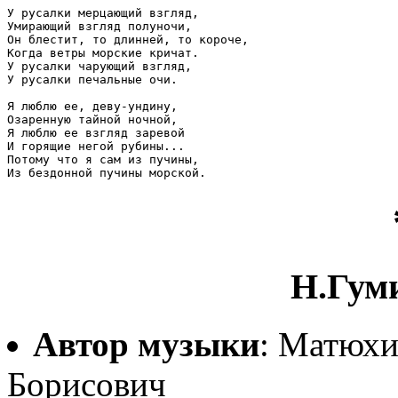
У русалки мерцающий взгляд,

Умирающий взгляд полуночи,

Он блестит, то длинней, то короче,

Когда ветры морские кричат.

У русалки чарующий взгляд,

У русалки печальные очи.

Я люблю ее, деву-ундину,

Озаренную тайной ночной,

Я люблю ее взгляд заревой

И горящие негой рубины...

Потому что я сам из пучины,

Н.Гум
Автор музыки
: Матюхи
Борисович