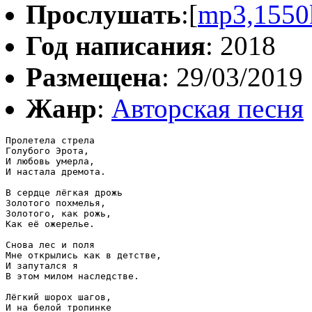
Прослушать
:[
mp3,1550
Год написания
: 2018
Размещена
: 29/03/2019
Жанр
:
Авторская песня
Пролетела стрела

Голубого Эрота,

И любовь умерла,

И настала дремота.

В сердце лёгкая дрожь

Золотого похмелья,

Золотого, как рожь,

Как её ожерелье.

Снова лес и поля

Мне открылись как в детстве,

И запутался я

В этом милом наследстве.

Лёгкий шорох шагов,

И на белой тропинке
