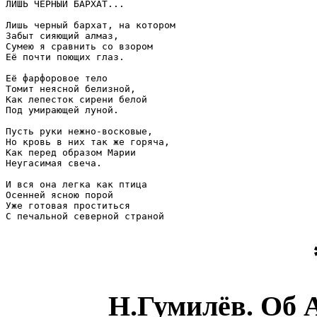
ЛИШЬ ЧЕРНЫЙ БАРХАТ... 

Лишь черный бархат, на котором

Забыт сияющий алмаз,

Сумею я сравнить со взором

Её почти поющих глаз.

Её фарфоровое тело

Томит неясной белизной,

Как лепесток сирени белой

Под умирающей луной. 

Пусть руки нежно-восковые,

Но кровь в них так же горяча,

Как перед образом Марии

Неугасимая свеча. 

И вся она легка как птица

Осенней ясною порой

Уже готовая проститься

Н.Гумилёв. Об А