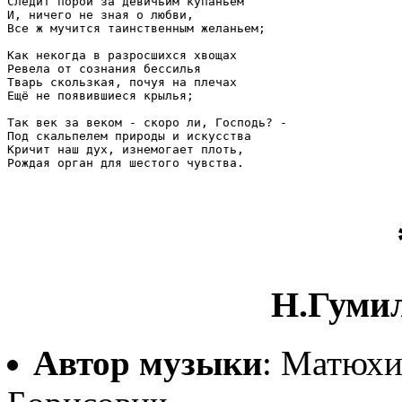
Следит порой за девичьим купаньем

И, ничего не зная о любви,

Все ж мучится таинственным желаньем;

Как некогда в разросшихся хвощах

Ревела от сознания бессилья

Тварь скользкая, почуя на плечах

Ещё не появившиеся крылья;

Так век за веком - скоро ли, Господь? -

Под скальпелем природы и искусства

Кричит наш дух, изнемогает плоть,

Рождая орган для шестого чувства.

Н.Гуми
Автор музыки
: Матюхи