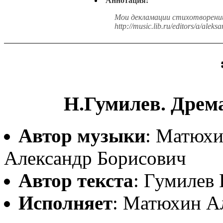
Аннотация:
Мои декламации стихотворений
http://music.lib.ru/editors/a/aleks
Н.Гумилев. Дрема
Автор музыки
: Матюх
Александр Борисович
Автор текста
: Гумилев
Исполняет
: Матюхин А