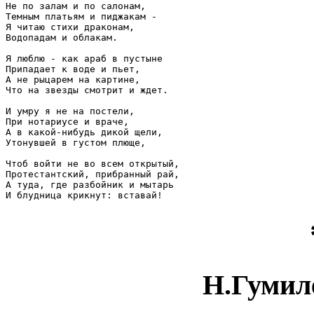
Не по залам и по салонам,

Темным платьям и пиджакам -

Я читаю стихи драконам,

Водопадам и облакам.

Я люблю - как араб в пустыне

Припадает к воде и пьет,

А не рыцарем на картине,

Что на звезды смотрит и ждет.

И умру я не на постели,

При нотариусе и враче,

А в какой-нибудь дикой щели,

Утонувшей в густом плюще,

Чтоб войти не во всем открытый,

Протестантский, прибранный рай,

А туда, где разбойник и мытарь

Н.Гумил