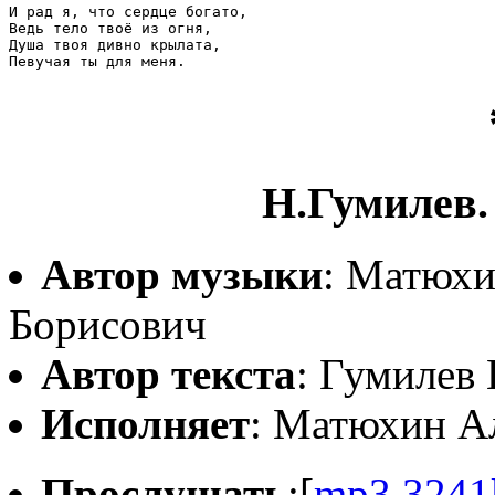
И рад я, что сердце богато, 

Ведь тело твоё из огня, 

Душа твоя дивно крылата, 

Н.Гумилев.
Автор музыки
: Матюхи
Борисович
Автор текста
: Гумилев
Исполняет
: Матюхин А
Прослушать
:[
mp3,3241