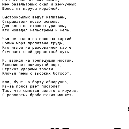
Меж базальтовых скал и жемчужных

Шелестят паруса кораблей.

Быстрокрылых ведут капитаны,

Открыватели новых земель,

Для кого не страшны ураганы,

Кто изведал мальстремы и мель.

Чья не пылью затерянных хартий -

Солью моря пропитана грудь,

Кто иглой на разорванной карте

Отмечает свой дерзостный путь

И, взойдя на трепещущий мостик,

Вспоминает покинутый порт,

Отряхая ударами трости

Клочья пены с высоких ботфорт,

Или, бунт на борту обнаружив,

Из-за пояса рвет пистолет,

Так, что сыпется золото с кружев,
