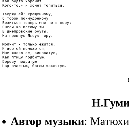
Как будто хоронит

Кого-то,- и хочет топиться.

Твержу ей: крещенному,

С тобой по-мудреному

Возиться теперь мне не в пору;

Снеси-ка истому ты

В днепровские омуты,

На грешную Лысую гору.

Молчит - только ежится,

И все ей неможется,

Мне жалко ее, виноватую,

Как птицу подбитую,

Березу подрытую,

Н.Гуми
Автор музыки
: Матюхи