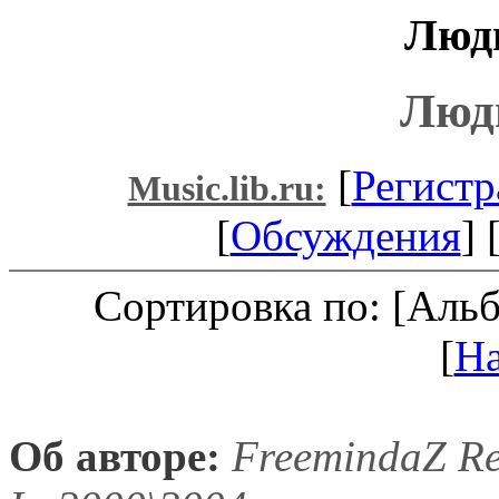
Люди
Люд
[
Регистр
Music.lib.ru:
[
Обсуждения
] 
Сортировка по: [Аль
[
Н
Об авторе:
FreemindaZ Re