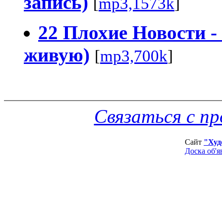
запись)
[
mp3,1573k
]
22 Плохие Новости - 
живую)
[
mp3,700k
]
Связаться с п
Сайт
"Худ
Доска об'