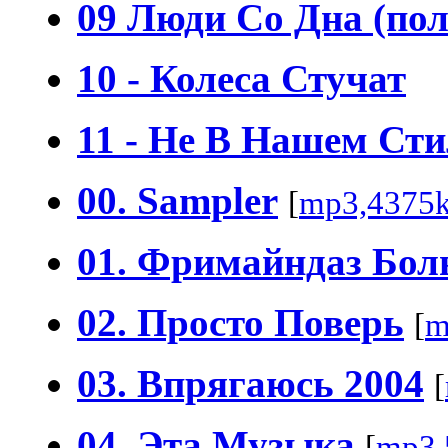
09 Люди Со Дна (пол
10 - Колеса Стучат
11 - Не В Нашем Сти
00. Sampler
[
mp3,4375
01. Фримайндаз Бол
02. Просто Поверь
[
m
03. Впрягаюсь 2004
[
04. Эта Музыка
[
mp3,