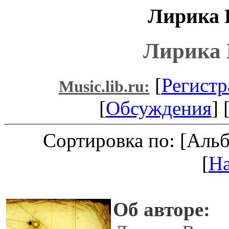
Лирика 
Лирика 
[
Регистр
Music.lib.ru:
[
Обсуждения
] 
Сортировка по: [Аль
[
Н
Об авторе: