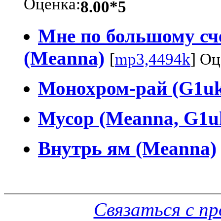
Оценка:
8.00*5
Мне по большому сче
(Meanna)
[
mp3,4494k
] Оц
Монохром-рай (G1u
Мусор (Meanna, G1u
Внутрь ям (Meanna)
Связаться с п