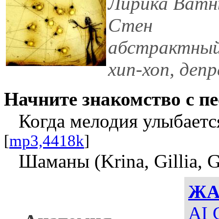
Лирика Ватн
Стен
абстрактны
хип-хоп, деп
Начните знакомство с пе
Когда мелодия улыбается 
[
mp3,4418k
]
Шаманы (Krina, Gillia, 
ЖА
AI 