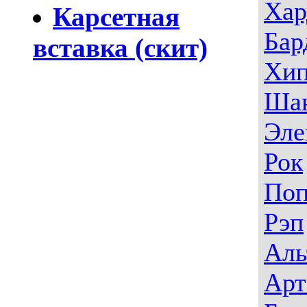
Хар
Карсетная
Бар
вставка (скит)
Хип
Ша
Эле
Рок
По
Рэп
Аль
Арт