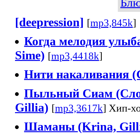
Блю
[deepression]
[
mp3,845k
]
Когда мелодия улыбае
Sime)
[
mp3,4418k
]
Нити накаливания (
Пыльный Сиам (Слог,
Gillia)
[
mp3,3617k
] Хип-х
Шаманы (Krina, Gill