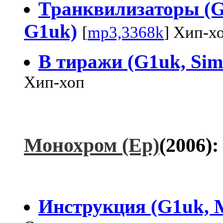
Транквилизаторы (Gil
G1uk)
[
mp3,3368k
] Хип-х
В тиражи (G1uk, Sime,
Хип-хоп
Монохром (Ер)
(2006)
Инструкция (G1uk, 