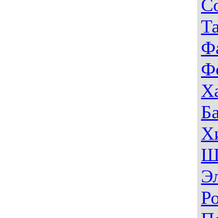
С
Т
Ф
Ф
Х
Б
Х
Ш
Э
Р