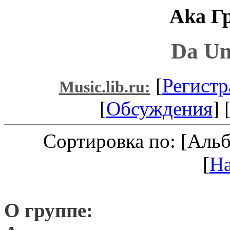
Aka Г
Da Un
[
Регистр
Music.lib.ru:
[
Обсуждения
] 
Сортировка по: [Аль
[
Н
О группе: