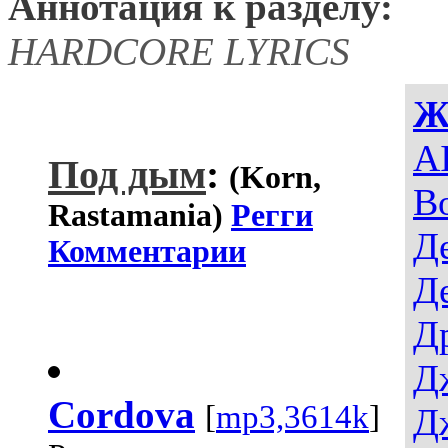
Аннотация к разделу:
HARDCORE LYRICS
Ж
AI
Под дым
:
(Korn,
В
Rastamania)
Регги
Д
Комментарии
Д
Д
Д
Cordova
[
mp3,3614k
]
Д