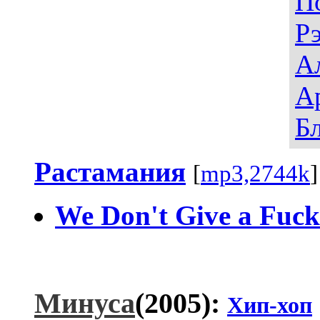
П
Р
А
А
Б
Растамания
[
mp3,2744k
We Don't Give a Fuck
Минуса
(2005):
Хип-хоп