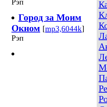
Рэп
К
К
Город за Моим
К
Окном
[
mp3,6044k
]
Л
Рэп
А
Л
М
П
Р
Р