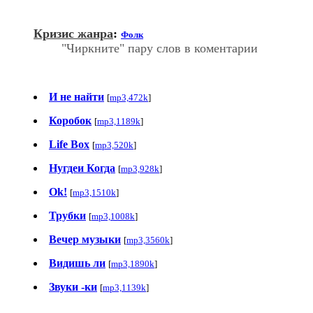
Кризис жанра
:
Фолк
"Чиркните" пару слов в коментарии
И не найти
[
mp3,472k
]
Коробок
[
mp3,1189k
]
Life Box
[
mp3,520k
]
Нугдеи Когда
[
mp3,928k
]
Ok!
[
mp3,1510k
]
Трубки
[
mp3,1008k
]
Вечер музыки
[
mp3,3560k
]
Видишь ли
[
mp3,1890k
]
Звуки -ки
[
mp3,1139k
]