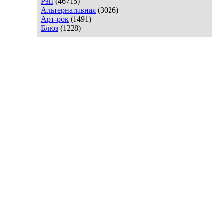
Рэп
(46715)
Альтернативная
(3026)
Арт-рок
(1491)
Блюз
(1228)