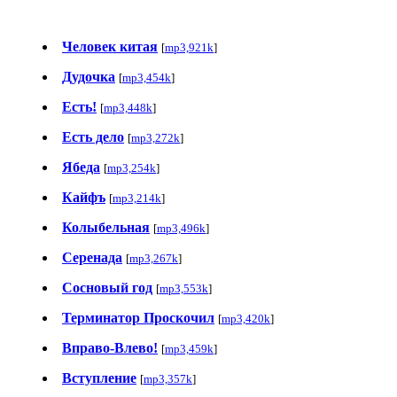
Человек китая
[
mp3,921k
]
Дудочка
[
mp3,454k
]
Есть!
[
mp3,448k
]
Есть дело
[
mp3,272k
]
Ябеда
[
mp3,254k
]
Кайфъ
[
mp3,214k
]
Колыбельная
[
mp3,496k
]
Серенада
[
mp3,267k
]
Сосновый год
[
mp3,553k
]
Терминатор Проскочил
[
mp3,420k
]
Вправо-Влево!
[
mp3,459k
]
Вступление
[
mp3,357k
]