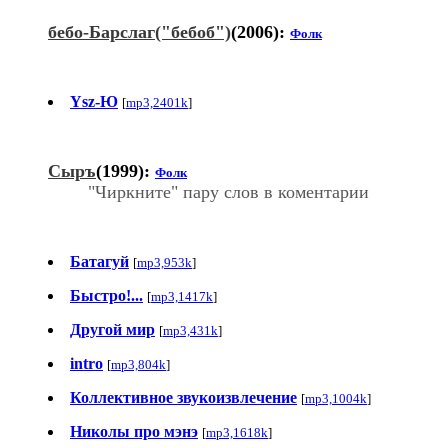
бебо-Барслаг("бебоб")
(2006):
Фолк
Ysz-Ю
[
mp3,2401k
]
Сыръ
(1999):
Фолк
"Чиркните" пару слов в коментарии
Батагуй
[
mp3,953k
]
Быстро!...
[
mp3,1417k
]
Другой мир
[
mp3,431k
]
intro
[
mp3,804k
]
Коллективное звукоизвлечение
[
mp3,1004k
]
Николы про мэнэ
[
mp3,1618k
]