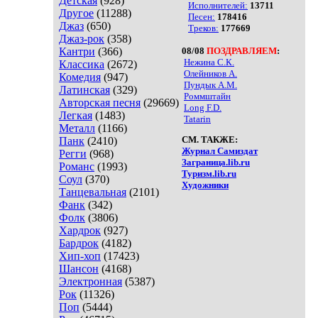
Детская
(928)
Исполнителей:
13711
Другое
(11288)
Песен:
178416
Джаз
(650)
Треков:
177669
Джаз-рок
(358)
Кантри
(366)
08/08
ПОЗДРАВЛЯЕМ
:
Нежина С.К.
Классика
(2672)
Олейников А.
Комедия
(947)
Пундык А.М.
Латинская
(329)
Роммштайн
Авторская песня
(29669)
Long F.D.
Легкая
(1483)
Tatarin
Металл
(1166)
СМ. ТАКЖЕ:
Панк
(2410)
Журнал Самиздат
Регги
(968)
Заграница.lib.ru
Романс
(1993)
Туризм.lib.ru
Соул
(370)
Художники
Танцевальная
(2101)
Фанк
(342)
Фолк
(3806)
Хардрок
(927)
Бардрок
(4182)
Хип-хоп
(17423)
Шансон
(4168)
Электронная
(5387)
Рок
(11326)
Поп
(5444)