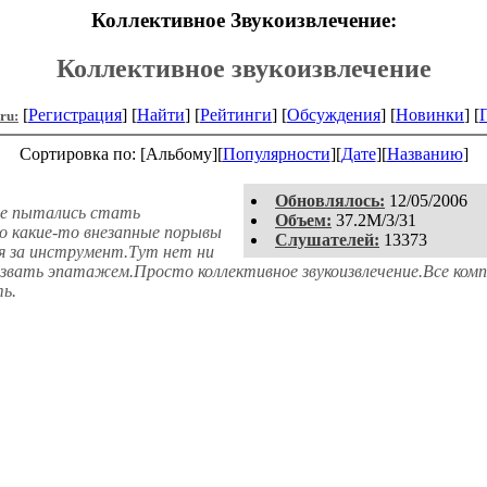
Коллективное Звукоизвлечение:
Коллективное звукоизвлечение
[
Регистрация
] [
Найти
] [
Рейтинги
] [
Обсуждения
] [
Новинки
] [
.ru:
Сортировка по: [Альбому][
Популярности
][
Дате
][
Названию
]
Обновлялось:
12/05/2006
е пытались стать
Объем:
37.2M/3/31
но какие-то внезапные порывы
Слушателей:
13373
ся за инструмент.Тут нет ни
вать эпатажем.Просто коллективное звукоизвлечение.Все компо
ь.