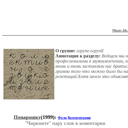
Music.lib
О группе:
огрупе-огрупЕ
Аннотация к разделу:
Вобщем мы н
професионалами в звукоизвлечении, 
вновь и вновь заставляли нас брать
грамма того что можно было бы наз
репетиций.Хотя зачем это объяснят
Понарошку
(1999):
Фолк
Комментарии
"Чиркните" пару слов в коментарии