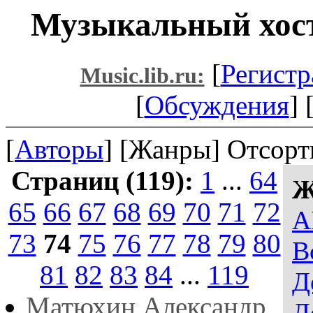
Музыкальный хост
[
Регистр
Music.lib.ru:
[
Обсуждения
] 
[
Авторы
] [Жанры] Отсорт
Страниц (119):
1
...
64
Ж
65
66
67
68
69
70
71
72
A
73
74
75
76
77
78
79
80
В
81
82
83
84
...
119
Д
Матюхин Александр
Д