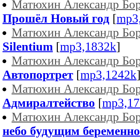
Матюхин Александр Бо
Прошёл Новый год
[
mp3
Матюхин Александр Бо
Silentium
[
mp3,1832k
]
Матюхин Александр Бо
Автопортрет
[
mp3,1242k
Матюхин Александр Бо
Адмиралтейство
[
mp3,17
Матюхин Александр Бо
небо будущим беременно.