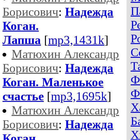
П
Борисович
:
Надежда
Р
Коган.
Р
Лапша
[
mp3,1431k
]
С
Матюхин Александр
Т
Борисович
:
Надежда
Ф
Коган. Маленькое
Ф
счастье
[
mp3,1695k
]
Х
Матюхин Александр
Б
Борисович
:
Надежда
Х
Коган.