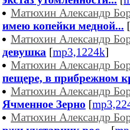
Матюхин Александр Бо
имею копейки медной...
Матюхин Александр Бо
девушка
[
mp3,1224k
]
Матюхин Александр Бо
пещере, в прибрежном кр
Матюхин Александр Бо
Ячменное Зерно
[
mp3,22
Матюхин Александр Бо