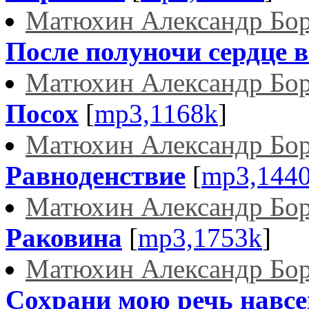
Матюхин Александр Бо
После полуночи сердце во
Матюхин Александр Бо
Посох
[
mp3,1168k
]
Матюхин Александр Бо
Равноденствие
[
mp3,144
Матюхин Александр Бо
Раковина
[
mp3,1753k
]
Матюхин Александр Бо
Сохрани мою речь навсег