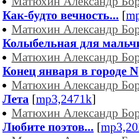
Матюхин Александр Бо
Как-будто вечность...
[
mp
Матюхин Александр Бо
Колыбельная для мальч
Матюхин Александр Бо
Конец января в городе N
Матюхин Александр Бо
Лета
[
mp3,2471k
]
Матюхин Александр Бо
Любите поэтов...
[
mp3,20