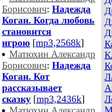
Борисович
:
Надежда
Д
Коган. Когда любовь
Д
становится
Д
игрою
[
mp3,2568k
]
К
Матюхин Александр
К
Борисович
:
Надежда
К
Коган. Кот
Л
рассказывает
А
сказку
[
mp3,2436k
]
Л
М
Матюхин Александр