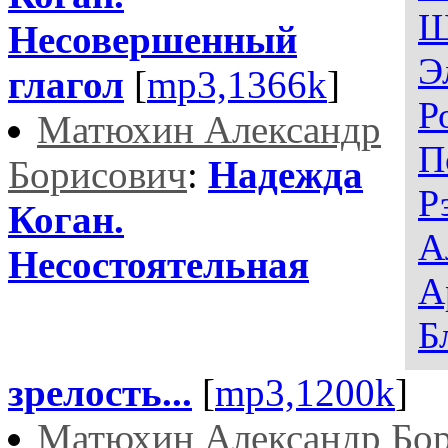
Ш
Несовершенный
Э
глагол
[
mp3,1366k
]
Р
Матюхин Александр
П
Борисович
:
Надежда
Р
Коган.
А
Несостоятельная
А
Б
зрелость...
[
mp3,1200k
]
Матюхин Александр Бо