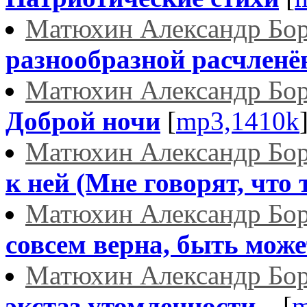
Матюхин Александр Бо
разнообразной расчленён
Матюхин Александр Бо
Доброй ночи
[
mp3,1410k
Матюхин Александр Бо
к ней (Мне говорят, что 
Матюхин Александр Бо
совсем верна, быть может
Матюхин Александр Бо
экстаз утомленности...
[
m