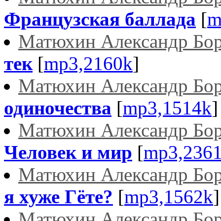
Французская баллада
[
m
Матюхин Александр Бо
тек
[
mp3,2160k
]
Матюхин Александр Бо
одиночества
[
mp3,1514k
]
Матюхин Александр Бо
Человек и мир
[
mp3,236
Матюхин Александр Бо
я хуже Гёте?
[
mp3,1562k
]
Матюхин Александр Бо