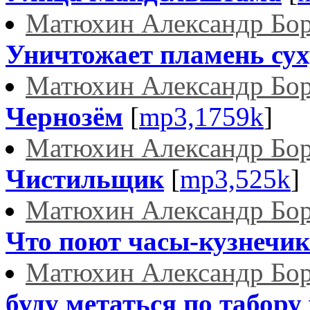
Матюхин Александр Бо
Уничтожает пламень сух
Матюхин Александр Бо
Чернозём
[
mp3,1759k
]
Матюхин Александр Бо
Чистильщик
[
mp3,525k
]
Матюхин Александр Бо
Что поют часы-кузнечик.
Матюхин Александр Бо
буду метаться по табору