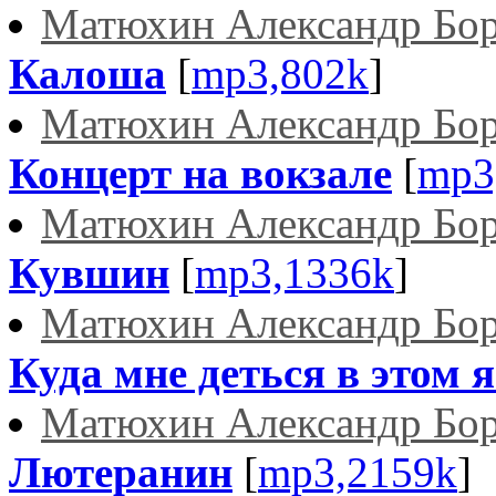
Матюхин Александр Бо
Калоша
[
mp3,802k
]
Матюхин Александр Бо
Концерт на вокзале
[
mp3
Матюхин Александр Бо
Кувшин
[
mp3,1336k
]
Матюхин Александр Бо
Куда мне деться в этом я
Матюхин Александр Бо
Лютеранин
[
mp3,2159k
]