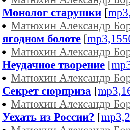
Монолог старушки
[
mp3
Матюхин Александр Бо
ягодном болоте
[
mp3,155
Матюхин Александр Бо
Неудачное творение
[
mp3
Матюхин Александр Бо
Секрет сюрприза
[
mp3,1
Матюхин Александр Бо
Уехать из России?
[
mp3,
Матюхин Александр Бо