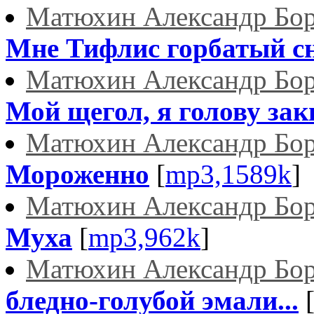
Матюхин Александр Бо
Мне Тифлис горбатый с
Матюхин Александр Бо
Мой щегол, я голову заки
Матюхин Александр Бо
Мороженно
[
mp3,1589k
]
Матюхин Александр Бо
Муха
[
mp3,962k
]
Матюхин Александр Бо
бледно-голубой эмали...