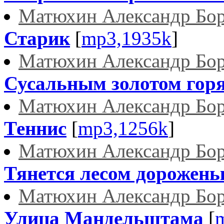
Матюхин Александр Бо
Старик
[
mp3,1935k
]
Матюхин Александр Бо
Сусальным золотом горят
Матюхин Александр Бо
Теннис
[
mp3,1256k
]
Матюхин Александр Бо
Тянется лесом дорожень
Матюхин Александр Бо
Улица Мандельштама
[