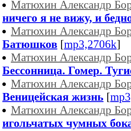
Матюхин Александр Бо
ничего я не вижу, и бедно
Матюхин Александр Бо
Батюшков
[
mp3,2706k
]
Матюхин Александр Бо
Бессонница. Гомер. Туги
Матюхин Александр Бо
Веницейская жизнь
[
mp3
Матюхин Александр Бо
игольчатых чумных бока