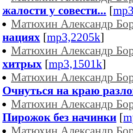
жалости у совести...
[
mp3
Матюхин Александр Бо
нациях
[
mp3,2205k
]
Матюхин Александр Бо
хитрых
[
mp3,1501k
]
Матюхин Александр Бо
Очнуться на краю разлом
Матюхин Александр Бо
Пирожок без начинки
[
m
Матюхин Александр Бо