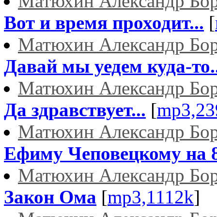
Матюхин Александр Бо
Вот и время проходит...
[
Матюхин Александр Бо
Давай мы уедем куда-то..
Матюхин Александр Бо
Да здравствует...
[
mp3,23
Матюхин Александр Бо
Ефиму Чеповецкому на 8
Матюхин Александр Бо
Закон Ома
[
mp3,1112k
]