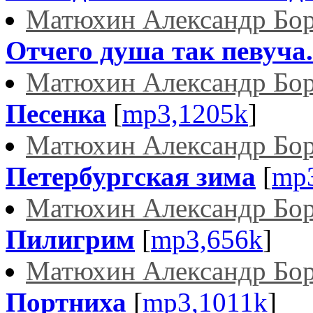
Матюхин Александр Бо
Отчего душа так певуча.
Матюхин Александр Бо
Песенка
[
mp3,1205k
]
Матюхин Александр Бо
Петербургская зима
[
mp
Матюхин Александр Бо
Пилигрим
[
mp3,656k
]
Матюхин Александр Бо
Портниха
[
mp3,1011k
]