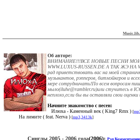
Music.lib
Об авторе:
ВНИМАНИЕ!!!ВСЕ НОВЫЕ ПЕСНИ МОИ
WWW.LUXUS-RUSSEN.DE А ТАК ЖЭ НА WW
рад приветствовать вас на моей страничк
музыкантов, рэпперов, битмэйкеров и всех
мере сотрудничать!По всем вопросам пи
мыло(iluhe@rambler.ru)или стучитесь в IC
неплохо,если бы вы оставляли свои оценки
Начните знакомство с песен:
Илюха - Каменный век ( King7 Rmx )
[
mp
На лимите ( feat. Nerva )
[
mp3,3413k
]
Синглы 2005 - 2006 года
(2006):
Рэп
Комментарии