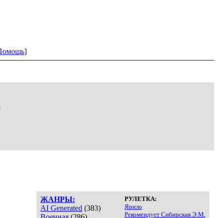
Помощь
]
е
ЖАНРЫ:
РУЛЕТКА:
Ярило
AI Generated
(383)
Рекомендует Сибирская Э.М.
Военная
(286)