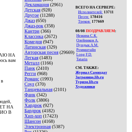
Декламация
(2961)
ВСЕГО НА СЕРВЕРЕ:
Детская
(928)
Исполнителей:
13711
Другое
(11288)
Песен:
178416
Джаз
(650)
Треков:
177669
Джаз-рок
(358)
Кантри
(366)
08/08
ПОЗДРАВЛЯЕМ
:
Нежина С.К.
Классика
(2672)
Олейников А.
Комедия
(947)
Пундык А.М.
Латинская
(329)
Роммштайн
Авторская песня
(29669)
Long F.D.
ВАЮ НА
Легкая
(1483)
Tatarin
сь вам
Металл
(1166)
СМ. ТАКЖЕ:
Панк
(2410)
Журнал Самиздат
Регги
(968)
Заграница.lib.ru
Романс
(1993)
 в
Туризм.lib.ru
Соул
(370)
Художники
Танцевальная
(2101)
Фанк
(342)
Фолк
(3806)
людей,
Хардрок
(927)
АЕТ НА
Бардрок
(4182)
ИО В
Хип-хоп
(17423)
Шансон
(4168)
Электронная
(5387)
Рок
(11326)