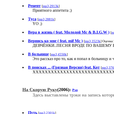
Рецепт
[
mp3,2913k
]
Приятного аппетита ;)
Туса
[
mp3,2881k
]
YO ;)
Вера в жизнь ( feat. Молодой Мс & B.I.G.W )
[
m
Вернись ко мне ( feat. mif Mc )
[
mp3,3523k
] Оценка:
ДЕВЧЁНКИ..ПЕСНЯ ВРОДЕ ПО ВАШЕМУ ВК
В больнице
[
mp3,4550k
]
Это рассказ про то, как я попал в больницу и 
В поисках ... (Грязная Версия) feat. Кот
[
mp3,37
ХХХХХХХХХХХХХХХХХХХХХХХХХХ
На Скорую Руку
(2006):
Рэп
Здесь выставлены трэки на запись котор
Путь
[
mp3,2301k
]