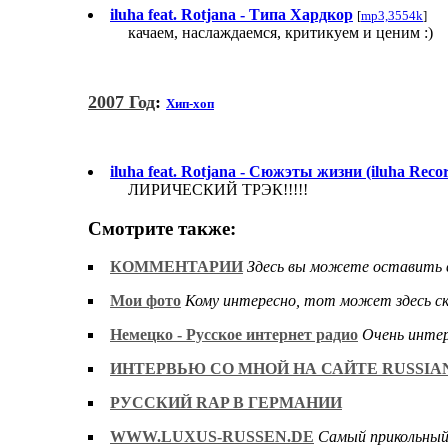
iluha feat. Rotjana - Типа Хардкор
[
mp3,3554k
]
качаем, наслаждаемся, критикуем и ценим :)
2007 Год
:
Хип-хоп
iluha feat. Rotjana - Сюжэты жизни (iluha Reco
ЛИРИЧЕСКИЙ ТРЭК!!!!!
Смотрите также:
КОММЕНТАРИИ
Здесь вы можете оставить в
Мои фото
Кому интересно, тот может здесь с
Немецко - Русское интернет радио
Очень интер
ИНТЕРВЬЮ СО МНОЙ НА САЙТЕ RUSSIAN
РУССКИЙ RAP В ГЕРМАНИИ
WWW.LUXUS-RUSSEN.DE
Самый прикольный 