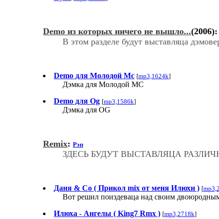
Demo из которых ничего не вышло...
(2006)
В этом разделе будут выставляца дэмове
Demo для Молодой Мс
[
mp3,1624k
]
Дэмка для Молодой МС
Demo для Og
[
mp3,1586k
]
Дэмка для OG
Remix
:
Рэп
ЗДЕСЬ БУДУТ ВЫСТАВЛЯЦА РАЗЛИЧ
Даня & Co ( Прикол mix от меня Илюхи )
[
mp3,
Вот решил поиздеваца над своим двоюродным бр
Илюха - Ангелы ( King7 Rmx )
[
mp3,2718k
]