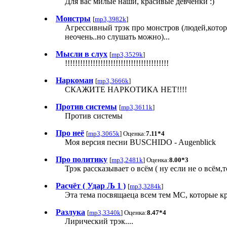
Для вас милые наши, красивые девчёнки :)
Монстры
[
mp3,3982k
]
Агрессивный трэк про монстров (людей,которы
неочень..но слушать можно)...
Мысли в слух
[
mp3,3529k
]
!!!!!!!!!!!!!!!!!!!!!!!!!!!!!!!!!!!!!!!!!
Наркоман
[
mp3,3666k
]
СКАЖИТЕ НАРКОТИКА НЕТ!!!!
Против системы
[
mp3,3611k
]
Против системы
Про неё
[
mp3,3065k
] Оценка:
7.11*4
Моя версия песни BUSCHIDO - Augenblick
Про политику
[
mp3,2481k
] Оценка:
8.00*3
Трэк рассказывает о всём ( ну если не о всём
Расчёт ( Удар Љ 1 )
[
mp3,3284k
]
Эта тема посвящаеца всем тем МС, которые кр
Разлука
[
mp3,3340k
] Оценка:
8.47*4
Лирический трэк....