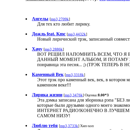
Ангелы
[
mp3,2709k
]
Для тех кто любит лирику.
Дождь feat. Kmc
[
mp3,4432k
]
Новый лиричиский трэк, записанный совмест
Хачу
[
mp3,2886k
]
ВОТ РЕШИЛ НАПОМНИТЬ ВСЕМ, ЧТО Я 
ДАННЫЙ МОМЕНТ АЛЬБОМ, И ПОТАМУ ЗДЕ
понравица эта песня... ;) (ТРЭК ТЕПЕРЬ В 
Каменный Век
[
mp3,3318k
]
Этот трэк про каменный век, век, в котором 
каменном веке!!!
Лирика жизни
[
mp3,3476k
] Оценка:
8.00*3
Эта дэмка записана для зборника рэпа "БЕЗ л
которые были друзьями одного моего зна
ИНТЕРНЕТ РАДИО!КОНЕЧНО В ЛУЧШЕМ 
САМОМ НИЗУ!
Люблю тебя
[
mp3,3733k
] Хип-хоп