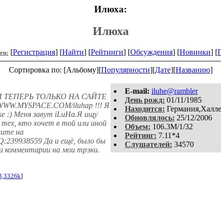
Илюха:
Илюха
[
Регистрация
] [
Найти
] [
Рейтинги
] [
Обсуждения
] [
Новинки
] [
.ru:
Сортировка по: [Альбому][
Популярности
][
Дате
][
Названию
]
E-mail:
iluhe@rambler
 ТЕПЕРЬ ТОЛЬКО НА САЙТЕ
День рожд:
01/11/1985
W.MYSPACE.COM/iluhap !!! Я
Находится:
Германия,Халл
е :) Меня завут iLuHa.Я ищу
Обновлялось:
25/12/2006
 тех, кто хочет в той или иной
Объем:
106.3M/1/32
шите на
Рейтинг:
7.11*4
Q:239938559 Да и ещё, было бы
Слушателей:
34570
 и комментарии на мои трэки.
3,3326k
]