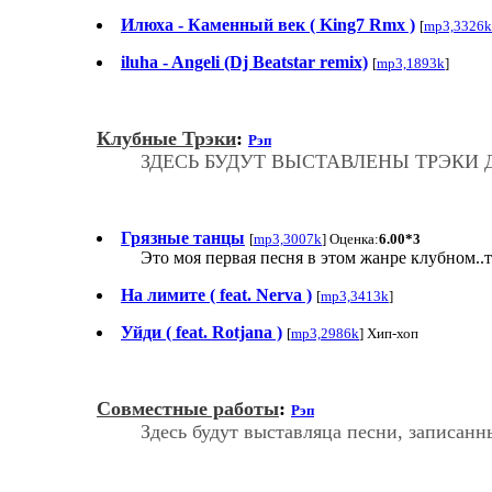
Илюха - Каменный век ( King7 Rmx )
[
mp3,3326k
iluha - Angeli (Dj Beatstar remix)
[
mp3,1893k
]
Клубные Трэки
:
Рэп
ЗДЕСЬ БУДУТ ВЫСТАВЛЕНЫ ТРЭКИ Д
Грязные танцы
[
mp3,3007k
] Оценка:
6.00*3
Это моя первая песня в этом жанре клубном..та
На лимите ( feat. Nerva )
[
mp3,3413k
]
Уйди ( feat. Rotjana )
[
mp3,2986k
] Хип-хоп
Совместные работы
:
Рэп
Здесь будут выставляца песни, записанн