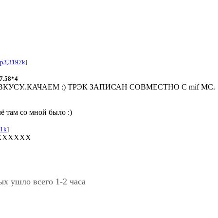
p3,3197k
]
7.58*4
УСУ..КАЧАЕМ :) ТРЭК ЗАПИСАН СОВМЕСТНО С mif MC.
чё там со мной было :)
61k
]
ХХХХХХ
ых ушло всего 1-2 часа