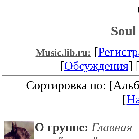
Soul
[
Регистр
Music.lib.ru:
[
Обсуждения
] 
Сортировка по: [Аль
[
Н
О группе:
Главная