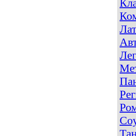
Кла
Ко
Лат
Авт
Лег
Ме
Па
Рег
Ро
Со
Тан