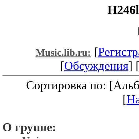
H246l
[
Регистр
Music.lib.ru:
[
Обсуждения
] 
Сортировка по: [Аль
[
Н
О группе: