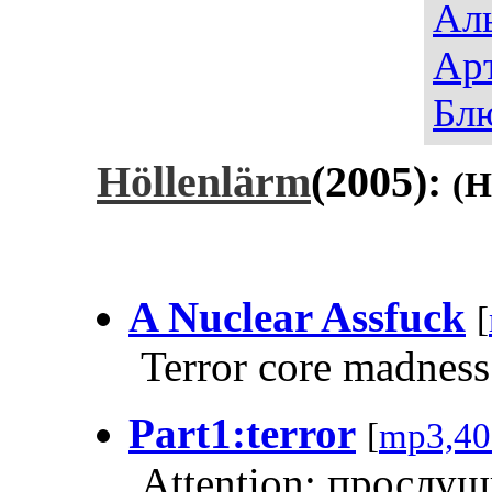
Ал
Ар
Бл
Höllenlärm
(2005):
(H
A Nuclear Assfuck
[
Terror core madness
Part1:terror
[
mp3,40
Аttention: прослу