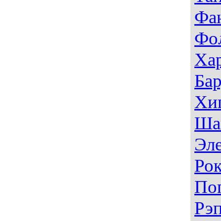
Фа
Фо
Ха
Ба
Хи
Ша
Эл
Ро
По
Рэ