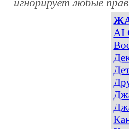
игнорирует любые прав
Ж
AI 
Во
Де
Дет
Др
Дж
Дж
Ка