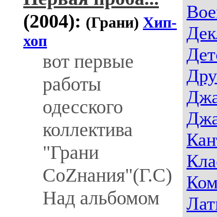
Вое
(2004):
(Грани)
Хип-
Дек
хоп
Дет
вот первые
Дру
работы
Джа
одесского
Джа
коллектива
Кан
"Грани
Кла
СоZнания"(Г.С)
Ком
Над альбомом
Лат