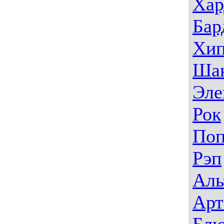
Хар
Бар
Хип
Ша
Эле
Рок
По
Рэп
Аль
Арт
Блю