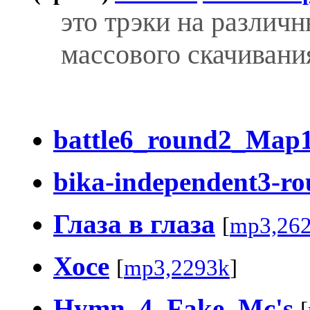
это трэки на различн
массового скачивания
battle6_round2_Map
bika-independent3-r
Глаза в глаза
[
mp3,26
Хосе
[
mp3,2293k
]
Hymn_4_Fake_Mc's
[