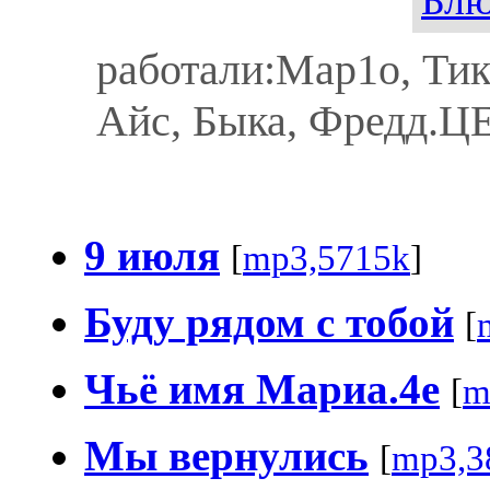
работали:Мар1о, Ти
Айс, Быка, Фредд.Ц
9 июля
[
mp3,5715k
]
Буду рядом с тобой
[
Чьё имя Мариа.4е
[
m
Мы вернулись
[
mp3,3