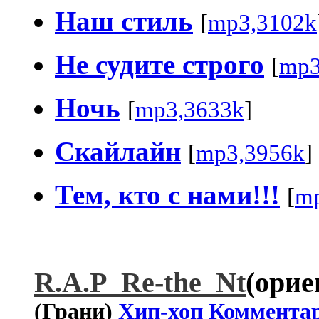
Наш стиль
[
mp3,3102k
Не судите строго
[
mp3
Ночь
[
mp3,3633k
]
Скайлайн
[
mp3,3956k
]
Тем, кто с нами!!!
[
mp
R.A.P_Rе-the_Nt
(орие
(Грани)
Хип-хоп
Коммента