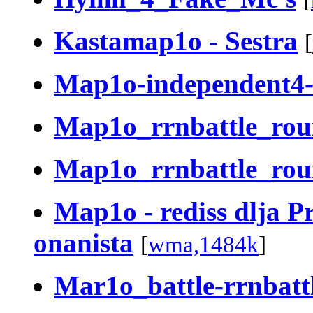
Kastamap1o - Sestra
[
Map1o-independent4
Map1o_rrnbattle_ro
Map1o_rrnbattle_ro
Map1o - rediss dlja P
onanista
[
wma,1484k
]
Mar1o_battle-rrnbatt