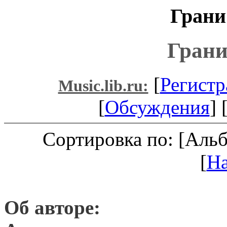
Грани
Грани
[
Регистр
Music.lib.ru:
[
Обсуждения
] 
Сортировка по: [Аль
[
Н
Об авторе: