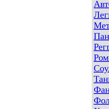
Авт
Лег
Мет
Пан
Рег
Ром
Соу
Тан
Фа
Фо