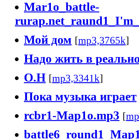
Mar1o_battle-
rurap.net_raund1_I'm_
Мой дом
[
mp3,3765k
]
Надо жить в реальн
О.Н
[
mp3,3341k
]
Пока музыка играет
rcbr1-Map1o.mp3
[
mp
battle6_round1_Map