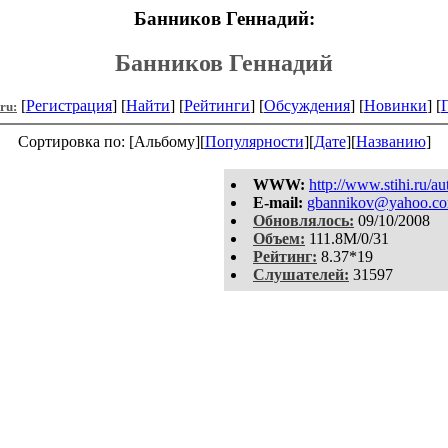
Банников Геннадий:
Банников Геннадий
[
Регистрация
] [
Найти
] [
Рейтинги
] [
Обсуждения
] [
Новинки
] [
.ru:
Сортировка по: [Альбому][
Популярности
][
Дате
][
Названию
]
WWW:
http://www.stihi.ru/a
E-mail:
gbannikov@yahoo.c
Обновлялось:
09/10/2008
Объем:
111.8M/0/31
Рейтинг:
8.37*19
Слушателей:
31597