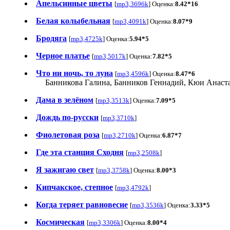
Апельсинные цветы
[
mp3,3696k
] Оценка:
8.42*16
Белая колыбельная
[
mp3,4091k
] Оценка:
8.07*9
Бродяга
[
mp3,4725k
] Оценка:
5.94*5
Черное платье
[
mp3,5017k
] Оценка:
7.82*5
Что ни ночь, то луна
[
mp3,4596k
] Оценка:
8.47*6
Банникова Галина, Банников Геннадий, Кюи Анаста
Дама в зелёном
[
mp3,3513k
] Оценка:
7.09*5
Дождь по-русски
[
mp3,3710k
]
Фиолетовая роза
[
mp3,2710k
] Оценка:
6.87*7
Где эта станция Сходня
[
mp3,2508k
]
Я зажигаю свет
[
mp3,3758k
] Оценка:
8.00*3
Кипчакское, степное
[
mp3,4792k
]
Когда теряет равновесие
[
mp3,3536k
] Оценка:
3.33*5
Космическая
[
mp3,3306k
] Оценка:
8.00*4