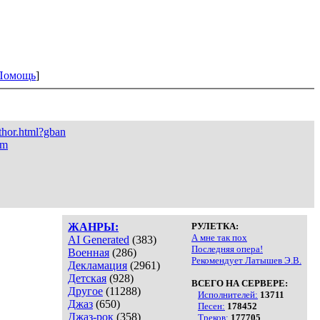
Помощь
]
uthor.html?gban
om
ЖАНРЫ:
РУЛЕТКА:
А мне так пох
AI Generated
(383)
Последняя опера!
Военная
(286)
Рекомендует Латышев Э.В.
Декламация
(2961)
Детская
(928)
ВСЕГО НА СЕРВЕРЕ:
Другое
(11288)
Исполнителей:
13711
Джаз
(650)
Песен:
178452
Джаз-рок
(358)
Треков:
177705