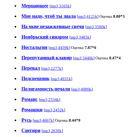
Мерцающее
[
mp3,3165k
]
Мне надо, чтоб ты знала
[
mp3,4121k
] Оценка:
8.00*3
На окне незажженные свечи
[
mp3,3560k
]
Ноябрьский синдром
[
mp3,3485k
]
Ностальгия
[
mp3,4459k
] Оценка:
7.87*6
Перепутанный клавир
[
mp3,3440k
] Оценка:
8.47*4
Перевал
[
mp3,2277k
]
Подсвешник
[
mp3,4031k
]
Полигамность печали
[
mp3,4080k
]
Романс
[
mp3,2534k
]
Ромашки
[
mp3,2452k
]
Русь
[
mp3,4667k
] Оценка:
8.44*9
Снегири
[
mp3,2630k
]