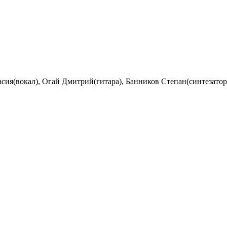
сия(вокал), Огай Дмитрий(гитара), Банников Степан(синтезатор