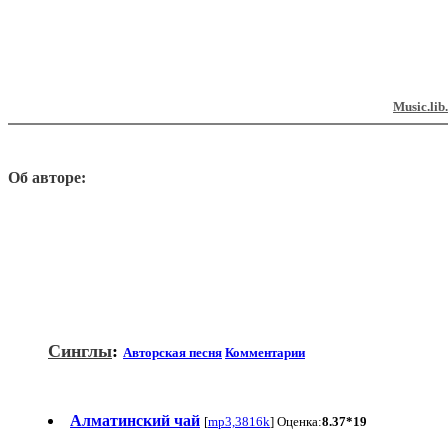
Music.lib
Об авторе:
Синглы
:
Авторская песня
Комментарии
Алматинский чай
[
mp3,3816k
] Оценка:
8.37*19