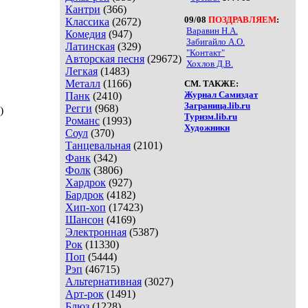
Кантри
(366)
09/08
ПОЗДРАВЛЯЕМ
:
Классика
(2672)
Варавин Н.А.
Комедия
(947)
Забигайло А.О.
Латинская
(329)
"Контакт"
Авторская песня
(29672)
Хохлов Д.В.
Легкая
(1483)
Металл
(1166)
СМ. ТАКЖЕ:
Журнал Самиздат
Панк
(2410)
Заграница.lib.ru
Регги
(968)
)
Туризм.lib.ru
Романс
(1993)
Художники
Соул
(370)
Танцевальная
(2101)
Фанк
(342)
Фолк
(3806)
Хардрок
(927)
Бардрок
(4182)
Хип-хоп
(17423)
Шансон
(4169)
Электронная
(5387)
Рок
(11330)
Поп
(5444)
Рэп
(46715)
Альтернативная
(3027)
Арт-рок
(1491)
Блюз
(1228)