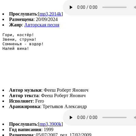
Прослушать
:[
mp3,2014k
]
Размещена
: 20/09/2024
Жанр
:
Авторская песня
Гори, костёр!

Звени, струна!

Сомненья - вздор!

Налей вина!
Автор музыки
: Фееш Роберт Янович
Автор текста
: Фееш Роберт Янович
Исполняет
: Fero
Аранжировка
: Третьяков Александр
Прослушать
:[
mp3,3900k
]
Год написания
: 1999
Размещена
: 05/07/2007, ред. 17/02/2009