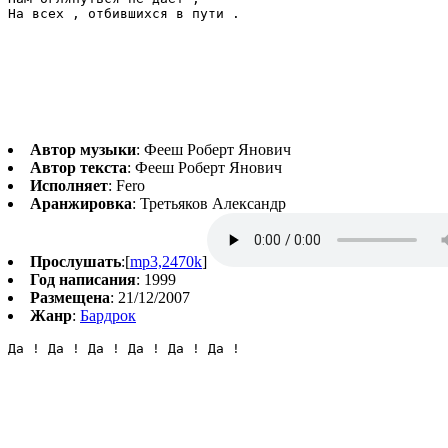
На всех , отбившихся в пути .
Автор музыки
: Фееш Роберт Янович
Автор текста
: Фееш Роберт Янович
Исполняет
: Fero
Аранжировка
: Третьяков Александр
Прослушать
:[
mp3,2470k
]
Год написания
: 1999
Размещена
: 21/12/2007
Жанр
:
Бардрок
Да ! Да ! Да ! Да ! Да ! Да !