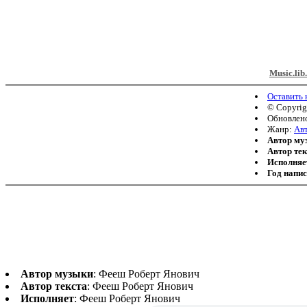
Music.lib
Оставить
© Copyri
Обновлено
Жанр:
Авт
Автор му
Автор тек
Исполняе
Год напи
Автор музыки
: Фееш Роберт Янович
Автор текста
: Фееш Роберт Янович
Исполняет
: Фееш Роберт Янович