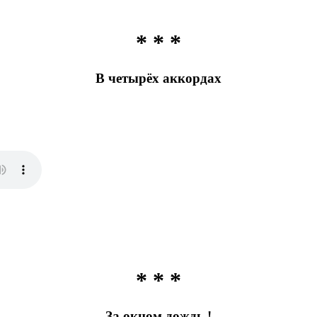
* * *
В четырёх аккордах
* * *
За окном дождь !