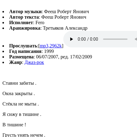
Автор музыки
: Фееш Роберт Янович
Автор текста
: Фееш Роберт Янович
Исполняет
: Fero
Аранжировка
: Третьяков Александр
Прослушать
:[
mp3,2962k
]
Год написания
: 1999
Размещена
: 06/07/2007, ред. 17/02/2009
Жанр
:
Джаз-рок
Ставни забиты .
Окна закрыты .
Стёкла не мыты .
Я сижу в тишине .
В тишине !
Грусть унять нечем .