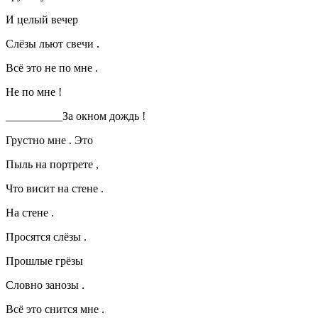
И целый вечер
Слёзы льют свечи .
Всё это не по мне .
Не по мне !
__________За окном дождь !
Грустно мне . Это
Пыль на портрете ,
Что висит на стене .
На стене .
Просятся слёзы .
Прошлые грёзы
Словно занозы .
Всё это снится мне .