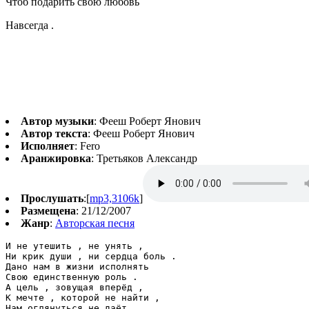
Чтоб подарить свою любовь
Навсегда .
Автор музыки
: Фееш Роберт Янович
Автор текста
: Фееш Роберт Янович
Исполняет
: Fero
Аранжировка
: Третьяков Александр
Прослушать
:[
mp3,3106k
]
Размещена
: 21/12/2007
Жанр
:
Авторская песня
И не утешить , не унять ,

Ни крик души , ни сердца боль .

Дано нам в жизни исполнять

Свою единственную роль .

А цель , зовущая вперёд ,

К мечте , которой не найти ,

Нам оглянуться не даёт ,
