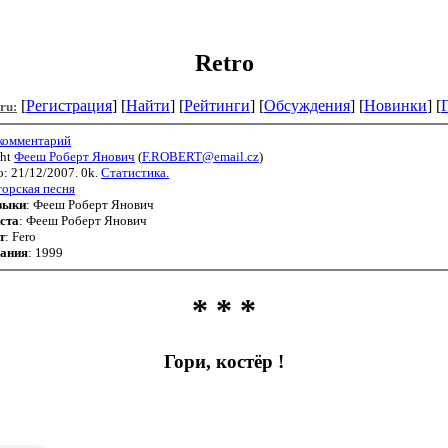
Retro
[
Регистрация
] [
Найти
] [
Рейтинги
] [
Обсуждения
] [
Новинки
] [
.ru:
 комментарий
ght
Фееш Роберт Янович
(
F.ROBERT@email.cz
)
: 21/12/2007. 0k.
Статистика.
орская песня
зыки
: Фееш Роберт Янович
ста
: Фееш Роберт Янович
т
: Fero
сания
: 1999
* * *
Гори, костёр !