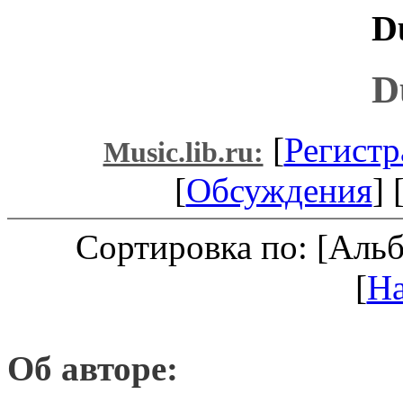
D
D
[
Регистр
Music.lib.ru:
[
Обсуждения
] 
Сортировка по: [Аль
[
Н
Об авторе: