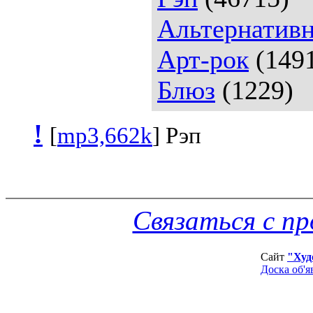
Альтернативн
Арт-рок
(149
Блюз
(1229)
!
[
mp3,662k
] Рэп
Связаться с п
Сайт
"Худ
Доска об'