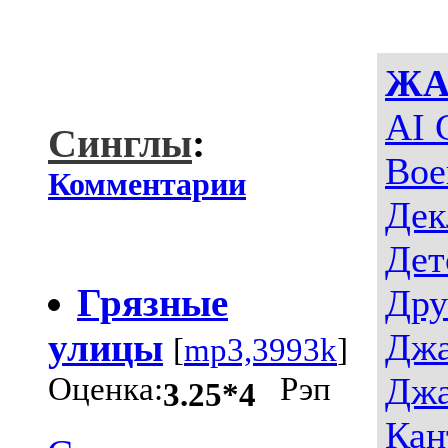
ЖА
AI 
Синглы
:
Вое
Комментарии
Дек
Дет
Грязные
Дру
улицы
Джа
[
mp3,3993k
]
Джа
Оценка:
Рэп
3.25*4
Кан