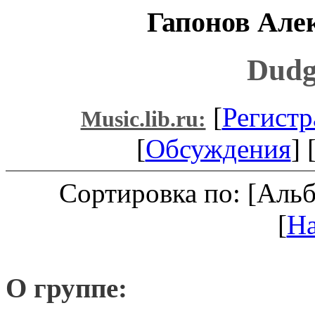
Гапонов Але
Dudg
[
Регистр
Music.lib.ru:
[
Обсуждения
] 
Сортировка по: [Аль
[
Н
О группе: