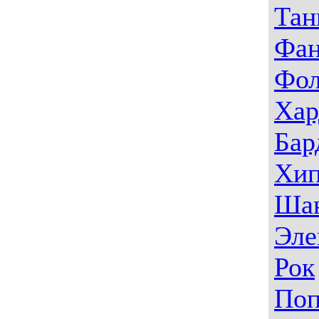
Тан
Фа
Фо
Хар
Бар
Хип
Ша
Эле
Рок
По