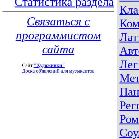
Статистика раздела
Кла
Связаться с
Ком
программистом
Лат
сайта
Авт
Лег
Сайт
"Художники"
Доска об'явлений для музыкантов
Мет
Пан
Рег
Ром
Соу