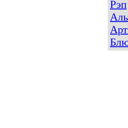
Рэп
Аль
Арт
Блю