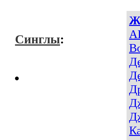
Ж
AI
Синглы
:
В
Д
Д
Д
Д
Д
К