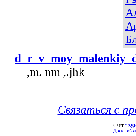
А
А
Б
d_r_v_moy_malenkiy_
,m. nm ,.jhk
Связаться с п
Сайт
"Худ
Доска об'