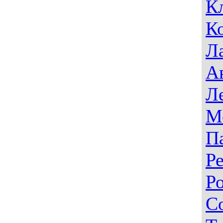
К
К
Л
А
Л
М
П
Р
Р
С