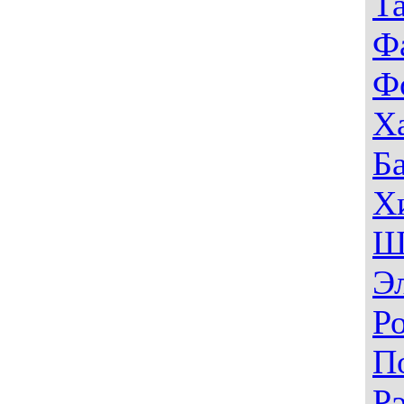
Т
Ф
Ф
Х
Б
Х
Ш
Э
Р
П
Р