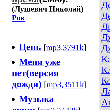
Д
(Лушевич Николай)
Д
Рок
Д
Д
Цепь
[
mp3,3791k
]
Д
К
Меня уже
К
нет(версия
К
дождя)
[
mp3,3511k
]
Л
Музыка
А
души