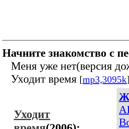
______________________
Начните знакомство с пе
Меня уже нет(версия до
Уходит время
[
mp3,3095k
Ж
AI
Уходит
В
время
(2006):