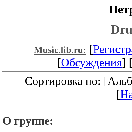
Пет
Dru
[
Регистр
Music.lib.ru:
[
Обсуждения
] 
Сортировка по: [Аль
[
Н
О группе: