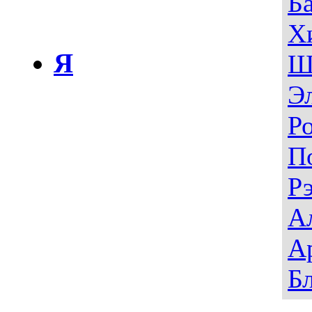
Б
Х
Я
Ш
Э
Р
П
Р
А
А
Б