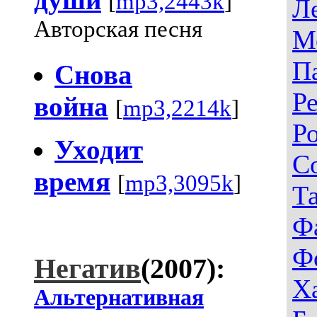
[
mp3,2443k
]
Л
Авторская песня
М
П
Снова
Р
война
[
mp3,2214k
]
Р
Уходит
С
время
[
mp3,3095k
]
Т
Ф
Ф
Негатив
(2007):
Х
Альтернативная