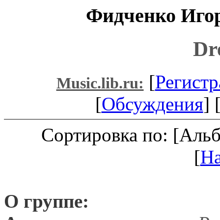
Фидченко Игор
Dr
[
Регистр
Music.lib.ru:
[
Обсуждения
] 
Сортировка по: [Аль
[
Н
О группе: