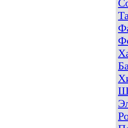
С
Т
Ф
Ф
Х
Б
Х
Ш
Э
Р