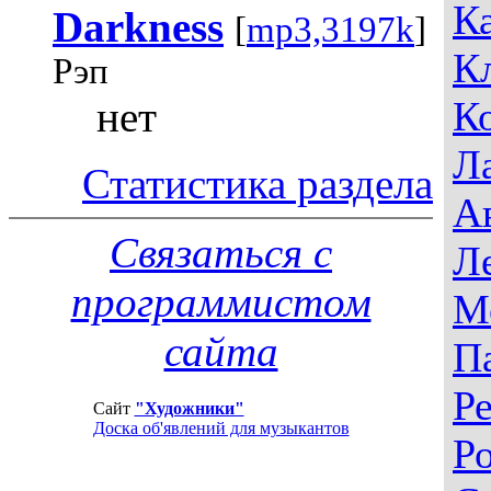
К
Darkness
[
mp3,3197k
]
К
Рэп
нет
К
Л
Статистика раздела
А
Связаться с
Л
программистом
М
сайта
П
Р
Сайт
"Художники"
Доска об'явлений для музыкантов
Р