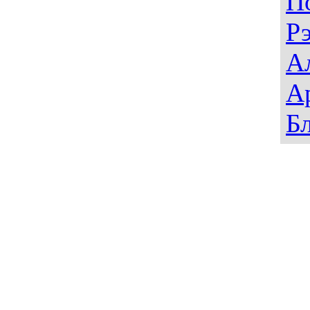
П
Р
А
А
Б