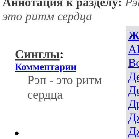
Аннотация к разделу:
Рэ
это ритм сердца
Ж
AI
Синглы
:
В
Комментарии
Д
Рэп - это ритм
Д
сердца
Д
Д
Д